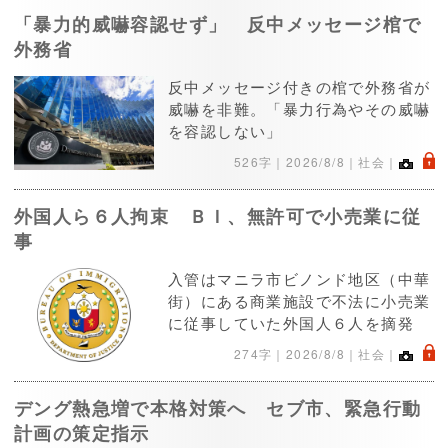
「暴力的威嚇容認せず」 反中メッセージ棺で
外務省
反中メッセージ付きの棺で外務省が
威嚇を非難。「暴力行為やその威嚇
を容認しない」
.
526字｜
2026/8/8
｜社会｜
外国人ら６人拘束 ＢＩ、無許可で小売業に従
事
入管はマニラ市ビノンド地区（中華
街）にある商業施設で不法に小売業
に従事していた外国人６人を摘発
.
274字｜
2026/8/8
｜社会｜
デング熱急増で本格対策へ セブ市、緊急行動
計画の策定指示