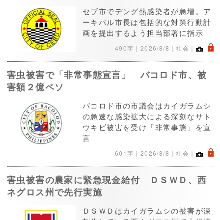
セブ市でデング熱感染者が急増。ア
ーキバル市長は包括的な対策行動計
画を提出するよう担当部署に指示
.
490字｜
2026/8/8
｜社会｜
害虫被害で「非常事態宣言」 バコロド市、被
害額２億ペソ
バコロド市の市議会はカイガラムシ
の急速な感染拡大による深刻なサト
ウキビ被害を受け「非常事態」を宣
言
.
601字｜
2026/8/8
｜社会｜
害虫被害の農家に緊急現金給付 ＤＳＷＤ、西
ネグロス州で先行実施
ＤＳＷＤはカイガラムシの被害が深