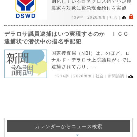
刻化している西ネグロス州で小規模
農家を対象に緊急現金給付を実施
.
439字｜
2026/8/8
｜社会｜
デラロサ議員逮捕はいつ実現するのか ＩＣＣ
逮捕状で潜伏中の指名手配犯
国家捜査局（NBI）はこのほど、ロ
ナルド・デラロサ上院議員がすでに
逮捕されており、...
1214字｜
2026/8/8
｜社会｜新聞論調｜
カレンダーからニュース検索