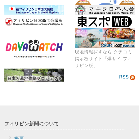
現地情報探すなら クチコミ
掲示板サイト「爆サイ フィ
リピン版」
RSS
フィリピン新聞に
ついて
概要