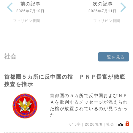
前の記事
次の記事
2026年7月10日
2026年7月11日
フィリピン新聞
フィリピン新聞
社会
一覧を見る
首都圏５カ所に反中国の棺 ＰＮＰ長官が徹底
捜査を指示
首都圏の５カ所で反中国およびＮＰ
Ａを批判するメッセージが添えられ
た棺が放置されているのが見つかっ
た
.
615字｜
2026/8/8
｜社会｜