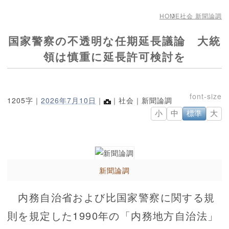
HOME
社会 新聞論調
国家警察の不透明な任期延長議論 大統
領は慎重に延長許可検討を
1205字｜
2026年7月10日
｜
｜社会｜新聞論調
小
中
標準
大
新聞論調
内務自治省および比国家警察に関する規
則を規定した1990年の「内務地方自治法」