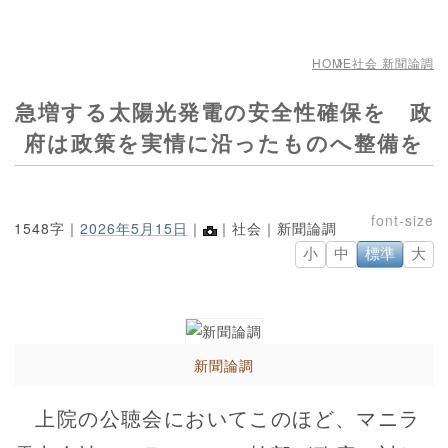
HOME
社会 新聞論調
急増する太陽光発電の安全性確保を 政
府は政策を実情に沿ったものへ整備を
1548字｜
2026年5月15日
｜
｜社会｜新聞論調
小
中
標準
大
新聞論調
上院の公聴会においてこのほど、マニラ