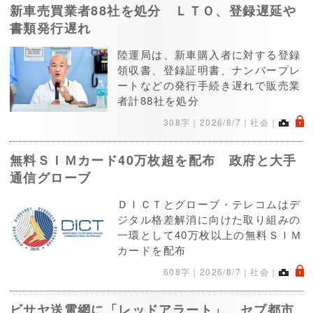
新車売買業者88社を処分 ＬＴＯ、登録遅延や
書類発行遅れ
陸運局は、新車購入者に対する登録
領収書、登録証明書、ナンバープレ
ートなどの発行手続き遅れで販売業
者計88社を処分
.
308字｜
2026/8/7
｜社会｜
無料ＳＩＭカード40万枚超を配布 政府と大手
通信グローブ
ＤＩＣＴとグローブ・テレコムはデ
ジタル格差解消に向けた取り組みの
一環として40万枚以上の無料ＳＩＭ
カードを配布
.
608字｜
2026/8/7
｜社会｜
ビサヤ送電網に「レッドアラート」 セブ都市