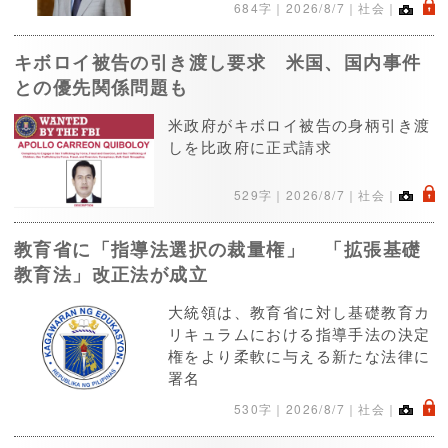
.
684字｜
2026/8/7
｜社会｜
キボロイ被告の引き渡し要求 米国、国内事件
との優先関係問題も
米政府がキボロイ被告の身柄引き渡
しを比政府に正式請求
.
529字｜
2026/8/7
｜社会｜
教育省に「指導法選択の裁量権」 「拡張基礎
教育法」改正法が成立
大統領は、教育省に対し基礎教育カ
リキュラムにおける指導手法の決定
権をより柔軟に与える新たな法律に
署名
.
530字｜
2026/8/7
｜社会｜