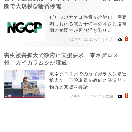
圏で大規模な輪番停電
ビサヤ地方では停電が常態化。需要
期における電力予備率の薄さと送電
網の脆弱性が再び浮き彫りに
.
427字｜
2026/8/7
｜社会｜
害虫被害拡大で政府に支援要求 東ネグロス
州、カイガラムシが猛威
東ネグロス州でのカイガラムシ被害
拡大で、下院議員が政府に経済的・
物流的支援を要請
.
730字｜
2026/8/7
｜社会｜