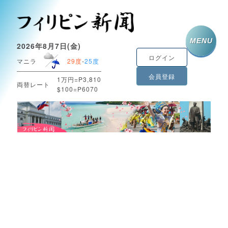
MENU
2026年8月7日(金)
ログイン
マニラ
29度
-
25度
会員登録
1万円=P3,810
両替レート
$100=P6070