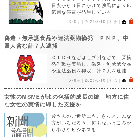
日夜から９日にかけて強風により広
範囲な停電が発生している
.
320字｜
2026/8/10
｜社会｜
偽造・無承認食品や違法薬物摘発 ＰＮＰ、中
国人含む計７人逮捕
ＣＩＤＧなどはセブ州などで一斉摘
発作戦を実施し、偽造・無承認食品
や違法薬物を押収。計７人を逮捕
.
578字｜
2026/8/10
｜社会｜
女性のMSMEが比の包括的成長の鍵 地方に住
む女性の実情に即した支援を
皆さんのご近所にも、きっとこんな
方がいるだろう。何もないところか
ら小さなビジネスを...