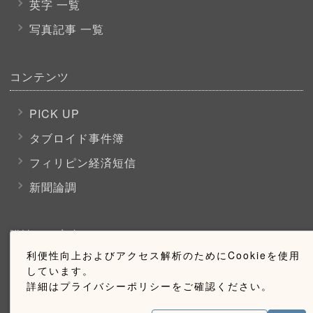
英字 一覧
写真記事 一覧
コンテンツ
PICK UP
タブロイド事件簿
フィリピン経済短信
新聞論調
購読のご案内
利便性向上およびアクセス解析のためにCookieを使用
しています。
ウェブ購読のご案内
詳細はプライバシーポリシーをご確認ください。