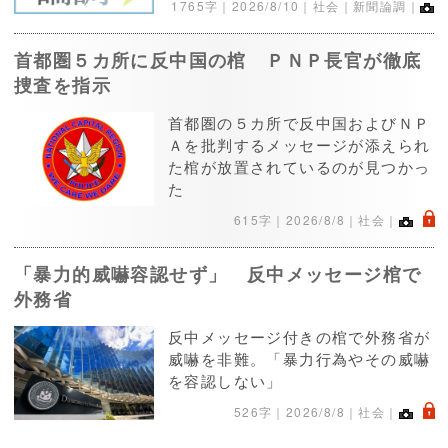
1765字｜
2026/8/10
｜社会｜新聞論調｜
首都圏５カ所に反中国の棺 ＰＮＰ長官が徹底
捜査を指示
首都圏の５カ所で反中国およびＮＰ
Ａを批判するメッセージが添えられ
た棺が放置されているのが見つかっ
た
.
615字｜
2026/8/8
｜社会｜
「暴力的威嚇容認せず」 反中メッセージ棺で
外務省
反中メッセージ付きの棺で外務省が
威嚇を非難。「暴力行為やその威嚇
を容認しない」
.
526字｜
2026/8/8
｜社会｜