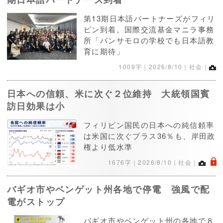
第13期日本語パートナーズがフィリ
ピン到着。国際交流基金マニラ事務
所「バンサモロの学校でも日本語教
育に期待」
1009字｜
2026/8/10
｜社会｜
日本への信頼、米に次ぐ２位維持 大統領国賓
訪日効果は小
フィリピン国民の日本への純信頼率
は米国に次ぐプラス36％も、岸田政
権より低水準
.
1676字｜
2026/8/10
｜社会｜
バギオ市やベンゲット州各地で停電 強風で配
電がストップ
バギオ市やベンゲット州の各地で８