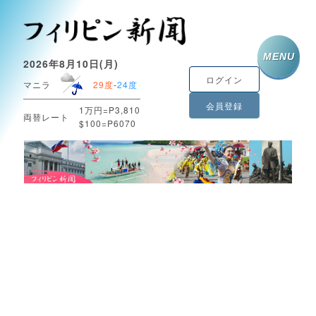
MENU
2026年8月10日(月)
ログイン
マニラ
29度
-
24度
会員登録
1万円=P3,810
両替レート
$100=P6070