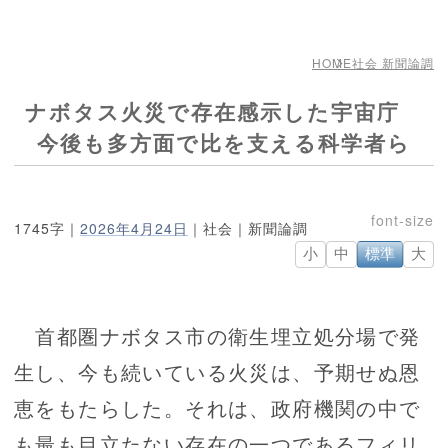
HOME
社会 新聞論調
ナボタス火災で存在感示した宇宙庁
今後も多方面で比を支える科学者ら
1745字｜
2026年4月24日
｜社会｜新聞論調
小
中
標準
大
首都圏ナボタス市の衛生埋立処分場で発
生し、今も続いている火災は、予期せぬ恩
恵をもたらした。それは、政府機関の中で
も最も目立たない存在の一つであるフィリ