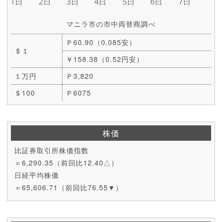
マニラ市の市中両替商調べ
Ｐ60.90（0.085安）
＄１
￥158.38（0.52円安）
１万円
Ｐ3,820
＄100
Ｐ6075
株価
比証券取引所株価指数
＝6,290.35（前回比12.40△）
日経平均株価
＝65,606.71（前回比76.55▼）