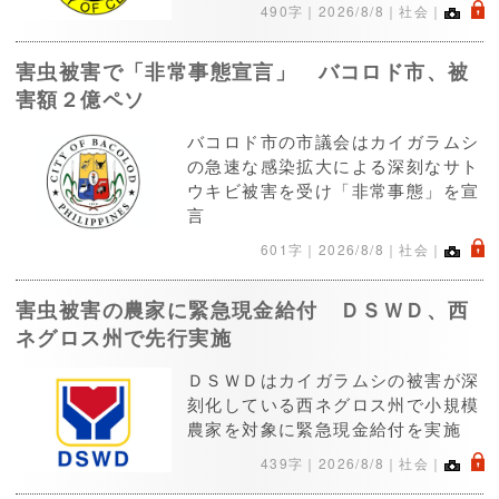
.
490字｜
2026/8/8
｜社会｜
害虫被害で「非常事態宣言」 バコロド市、被
害額２億ペソ
バコロド市の市議会はカイガラムシ
の急速な感染拡大による深刻なサト
ウキビ被害を受け「非常事態」を宣
言
.
601字｜
2026/8/8
｜社会｜
害虫被害の農家に緊急現金給付 ＤＳＷＤ、西
ネグロス州で先行実施
ＤＳＷＤはカイガラムシの被害が深
刻化している西ネグロス州で小規模
農家を対象に緊急現金給付を実施
.
439字｜
2026/8/8
｜社会｜