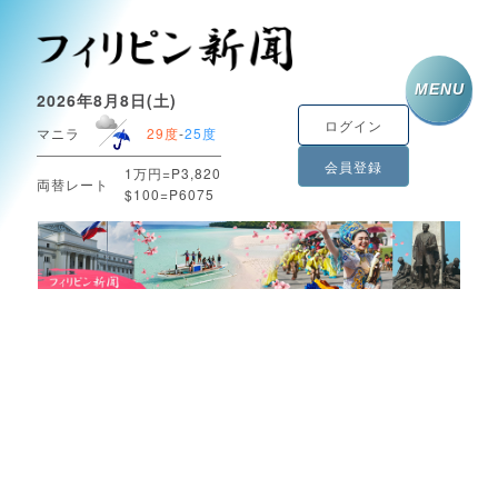
MENU
2026年8月8日(土)
ログイン
マニラ
29度
-
25度
会員登録
1万円=P3,820
両替レート
$100=P6075