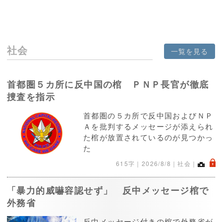
社会
一覧を見る
首都圏５カ所に反中国の棺 ＰＮＰ長官が徹底
捜査を指示
首都圏の５カ所で反中国およびＮＰ
Ａを批判するメッセージが添えられ
た棺が放置されているのが見つかっ
た
.
615字｜
2026/8/8
｜社会｜
「暴力的威嚇容認せず」 反中メッセージ棺で
外務省
反中メッセージ付きの棺で外務省が