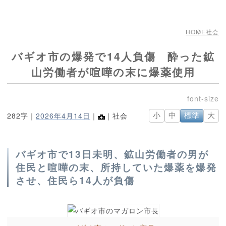
HOME
社会
バギオ市の爆発で14人負傷 酔った鉱
山労働者が喧嘩の末に爆薬使用
282字｜
2026年4月14日
｜
｜社会
小
中
標準
大
バギオ市で13日未明、鉱山労働者の男が
住民と喧嘩の末、所持していた爆薬を爆発
させ、住民ら14人が負傷