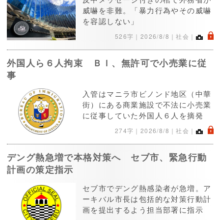
威嚇を非難。「暴力行為やその威嚇
を容認しない」
.
526字｜
2026/8/8
｜社会｜
外国人ら６人拘束 ＢＩ、無許可で小売業に従
事
入管はマニラ市ビノンド地区（中華
街）にある商業施設で不法に小売業
に従事していた外国人６人を摘発
.
274字｜
2026/8/8
｜社会｜
デング熱急増で本格対策へ セブ市、緊急行動
計画の策定指示
セブ市でデング熱感染者が急増。ア
ーキバル市長は包括的な対策行動計
画を提出するよう担当部署に指示