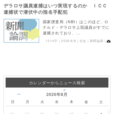
デラロサ議員逮捕はいつ実現するのか ＩＣＣ
逮捕状で潜伏中の指名手配犯
国家捜査局（NBI）はこのほど、ロ
ナルド・デラロサ上院議員がすでに
逮捕されており、...
1214字｜
2026/8/8
｜社会｜新聞論調｜
カレンダーからニュース検索
2026年
8月
<<
日
月
火
水
木
金
土
26
27
28
29
30
31
1