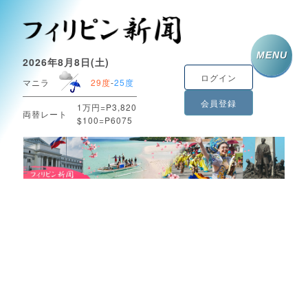
MENU
2026年8月8日(土)
ログイン
マニラ
29度
-
25度
会員登録
1万円=P3,820
両替レート
$100=P6075