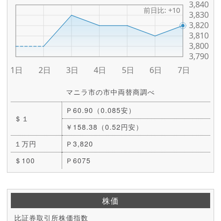
マニラ市の市中両替商調べ
Ｐ60.90（0.085安）
＄１
￥158.38（0.52円安）
１万円
Ｐ3,820
＄100
Ｐ6075
株価
比証券取引所株価指数