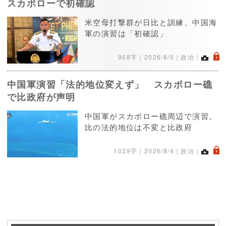
スカボローで初確認
米空母打撃群が日比と訓練、中国海
軍の演習は「初確認」
.
958字｜
2026/8/5
｜政治｜
中国軍演習「法的地位変えず」 スカボロー礁
で比政府が声明
中国軍がスカボロー礁周辺で演習。
比の法的地位は不変と比政府
.
1039字｜
2026/8/4
｜政治｜