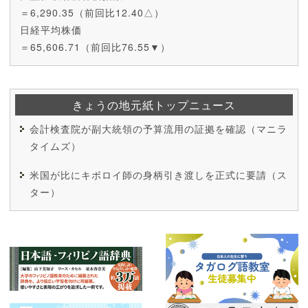
＝6,290.35（前回比12.40△）
日経平均株価
＝65,606.71（前回比76.55▼）
きょうの地元紙トップニュース
会計検査院が副大統領の予算流用の証拠を確認（マニラ
タイムズ）
米国が比にキボロイ師の身柄引き渡しを正式に要請（ス
ター）