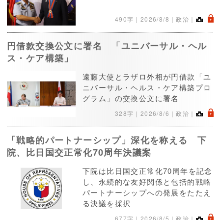
.
490字｜
2026/8/8
｜政治｜
円借款交換公文に署名 「ユニバーサル・ヘル
ス・ケア構築」
遠藤大使とラザロ外相が円借款「ユ
ニバーサル・ヘルス・ケア構築プロ
グラム」の交換公文に署名
.
328字｜
2026/8/6
｜政治｜
「戦略的パートナーシップ」深化を称える 下
院、比日国交正常化70周年決議案
下院は比日国交正常化70周年を記念
し、永続的な友好関係と包括的戦略
パートナーシップへの発展をたたえ
る決議を採択
.
677字｜
2026/8/5
｜政治｜