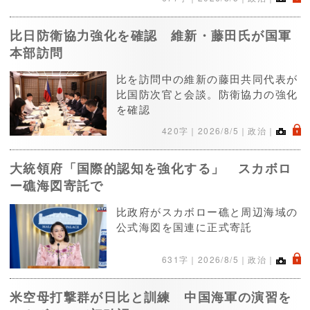
比日防衛協力強化を確認 維新・藤田氏が国軍
本部訪問
比を訪問中の維新の藤田共同代表が
比国防次官と会談。防衛協力の強化
を確認
.
420字｜
2026/8/5
｜政治｜
大統領府「国際的認知を強化する」 スカボロ
ー礁海図寄託で
比政府がスカボロー礁と周辺海域の
公式海図を国連に正式寄託
.
631字｜
2026/8/5
｜政治｜
米空母打撃群が日比と訓練 中国海軍の演習を