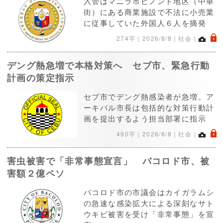
入管はマニラ市ビノンド地区（中華
街）にある商業施設で不法に小売業
に従事していた外国人６人を摘発
.
274字｜
2026/8/8
｜社会｜
デング熱急増で本格対策へ セブ市、緊急行動
計画の策定指示
セブ市でデング熱感染者が急増。ア
ーキバル市長は包括的な対策行動計
画を提出するよう担当部署に指示
.
490字｜
2026/8/8
｜社会｜
害虫被害で「非常事態宣言」 バコロド市、被
害額２億ペソ
バコロド市の市議会はカイガラムシ
の急速な感染拡大による深刻なサト
ウキビ被害を受け「非常事態」を宣