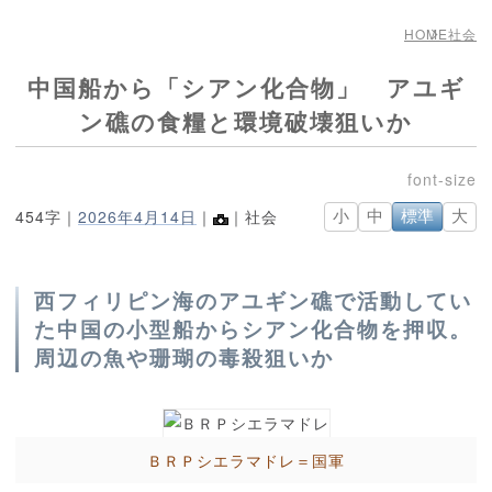
HOME
社会
中国船から「シアン化合物」 アユギ
ン礁の食糧と環境破壊狙いか
454字｜
2026年4月14日
｜
｜社会
小
中
標準
大
西フィリピン海のアユギン礁で活動してい
た中国の小型船からシアン化合物を押収。
周辺の魚や珊瑚の毒殺狙いか
ＢＲＰシエラマドレ＝国軍