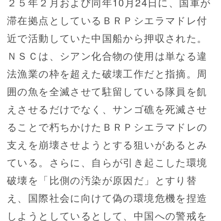
２５年２月および同年10月24日に、国軍が
滞在拠点としているＢＲＰシエラマドレ付
近で活動していた中国船から押収された。
ＮＳＣは、シアン化合物の使用は単なる違
法漁業の枠を超えた破壊工作だと指摘。周
囲の魚を全滅させて駐留している隊員を飢
えさせるだけでなく、サンゴ礁を死滅させ
ることで朽ちかけたＢＲＰシエラマドレの
支えを崩壊させようとする狙いがあるとみ
ている。さらに、自らが引き起こした環境
破壊を「比側の汚染が原因だ」とすり替
え、国際社会に向けて偽の環境危機を捏造
しようとしているとして、中国への警戒を