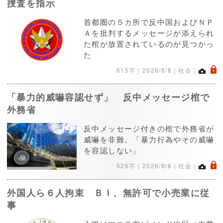
捜査を指示
首都圏の５カ所で反中国およびＮＰ
Ａを批判するメッセージが添えられ
た棺が放置されているのが見つかっ
た
.
615字｜
2026/8/8
｜社会｜
「暴力的威嚇容認せず」 反中メッセージ棺で
外務省
反中メッセージ付きの棺で外務省が
威嚇を非難。「暴力行為やその威嚇
を容認しない」
.
526字｜
2026/8/8
｜社会｜
外国人ら６人拘束 ＢＩ、無許可で小売業に従
事