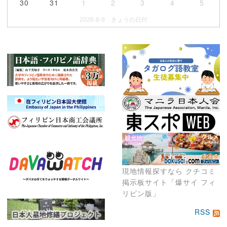
30
31
1
2
3
4
5
2026-8-9 きょうの日付
現地情報探すなら クチコミ
掲示板サイト「爆サイ フィ
リピン版」
RSS