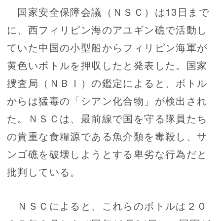
国家安全保障会議（ＮＳＣ）は13日まで
に、西フィリピン海のアユギン礁で活動し
ていた中国の小型船からフィリピン海軍が
黄色いボトルを押収したと発表した。国家
捜査局（ＮＢＩ）の鑑定によると、ボトル
からは猛毒の「シアン化合物」が検出され
た。ＮＳＣは、最前線で国を守る隊員たち
の貴重な食糧源である魚介類を毒殺し、サ
ンゴ礁を破壊しようとする卑劣な行為だと
批判している。
ＮＳＣによると、これらのボトルは２０