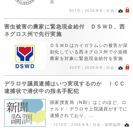
言
.
601字｜
2026/8/8
｜社会｜
害虫被害の農家に緊急現金給付 ＤＳＷＤ、西
ネグロス州で先行実施
ＤＳＷＤはカイガラムシの被害が深
刻化している西ネグロス州で小規模
農家を対象に緊急現金給付を実施
.
439字｜
2026/8/8
｜社会｜
デラロサ議員逮捕はいつ実現するのか ＩＣＣ
逮捕状で潜伏中の指名手配犯
国家捜査局（NBI）はこのほど、ロ
ナルド・デラロサ上院議員がすでに
逮捕されており、...
1214字｜
2026/8/8
｜社会｜新聞論調｜