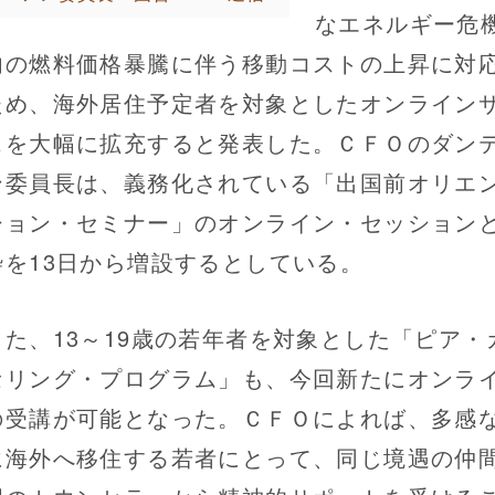
なエネルギー危
内の燃料価格暴騰に伴う移動コストの上昇に対
ため、海外居住予定者を対象としたオンライン
スを大幅に拡充すると発表した。ＣＦＯのダン
ン委員長は、義務化されている「出国前オリエ
ション・セミナー」のオンライン・セッション
枠を13日から増設するとしている。
た、13～19歳の若年者を対象とした「ピア・
セリング・プログラム」も、今回新たにオンラ
の受講が可能となった。ＣＦＯによれば、多感
に海外へ移住する若者にとって、同じ境遇の仲