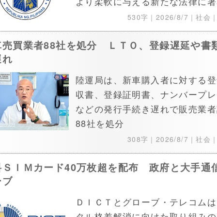
より柔軟に与える新たな法律に署
530字｜
2026/8/7
｜社会
車売買業者88社を処分 ＬＴＯ、登録遅延や書
遅れ
陸運局は、新車購入者に対する登
収書、登録証明書、ナンバープレ
などの発行手続き遅れで販売業者
88社を処分
308字｜
2026/8/7
｜社会
料ＳＩＭカード40万枚超を配布 政府と大手通
ーブ
ＤＩＣＴとグローブ・テレコムは
タル格差解消に向けた取り組みの