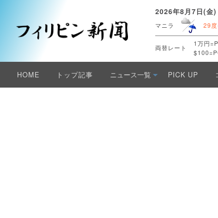
2026年8月7日(金)
マニラ
29度
1万円=P
両替レート
$100=P
HOME
トップ記事
ニュース一覧
PICK UP