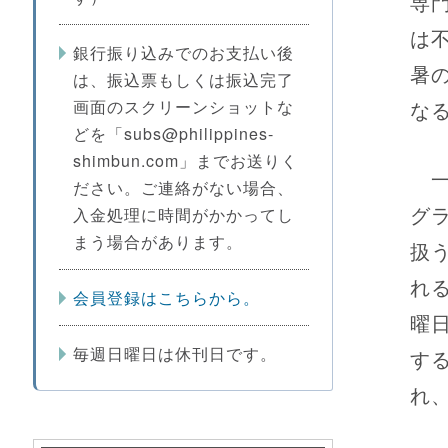
専
は
銀行振り込みでのお支払い後
暑
は、振込票もしくは振込完了
画面のスクリーンショットな
な
どを「subs@philippines-
shimbun.com」までお送りく
一
ださい。ご連絡がない場合、
グ
入金処理に時間がかかってし
まう場合があります。
扱
れ
会員登録はこちらから。
曜
毎週日曜日は休刊日です。
す
れ