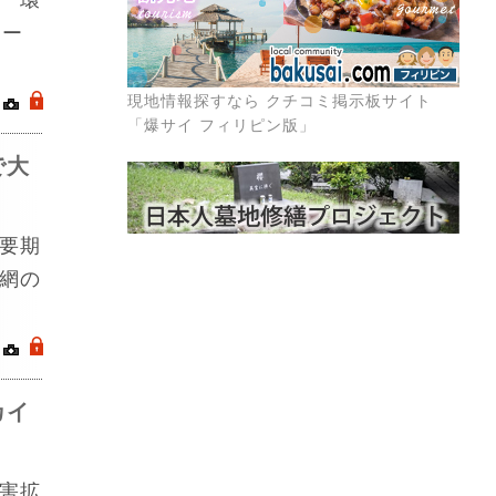
カー
現地情報探すなら クチコミ掲示板サイト
｜
.
「爆サイ フィリピン版」
で大
要期
網の
｜
.
カイ
害拡