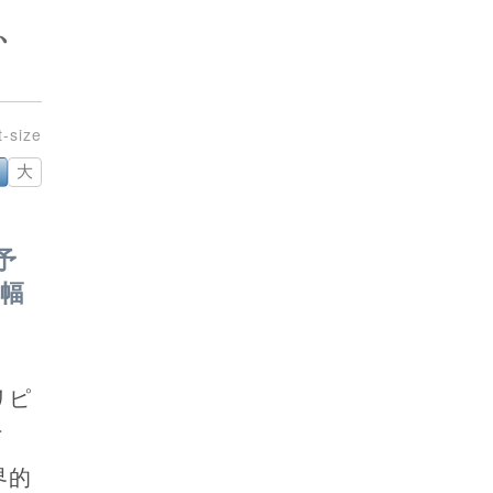
、
大
予
幅
リピ
Ｆ
界的