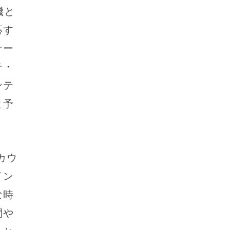
機と
応す
サー
テ・
ンテ
と予
カウ
イン
な時
間や