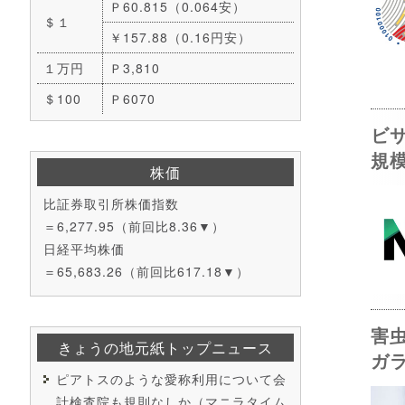
Ｐ60.815（0.064安）
＄１
￥157.88（0.16円安）
１万円
Ｐ3,810
＄100
Ｐ6070
ビ
規
株価
比証券取引所株価指数
＝6,277.95（前回比8.36▼）
日経平均株価
＝65,683.26（前回比617.18▼）
害
きょうの地元紙トップニュース
ガ
ピアトスのような愛称利用について会
計検査院も規則なしか（マニラタイム