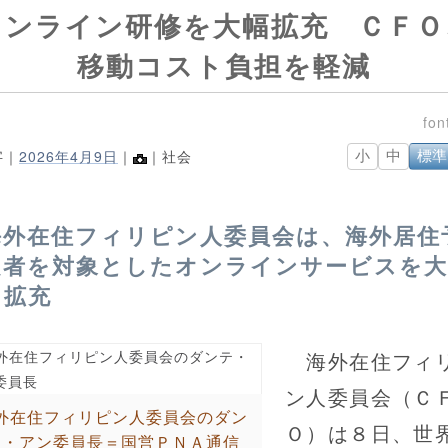
オンライン研修を大幅拡充 ＣＦＯ
移動コスト負担を軽減
字｜
2026年4月9日
｜
｜社会
小
中
標準
海外在住フィリピン人委員会は、海外居住
定者を対象としたオンラインサービスを大
に拡充
海外在住フィ
ン人委員会（Ｃ
外在住フィリピン人委員会のダン
Ｏ）は８日、世
テ・アン委員長＝国営ＰＮＡ通信