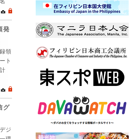
名
｜
.
類発
録領
ート
計
｜
.
信グ
デジ
一環