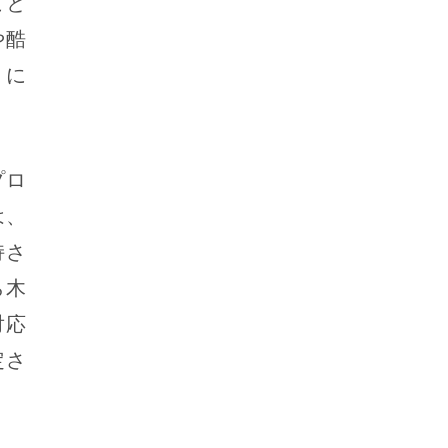
こと
や酷
うに
プロ
は、
持さ
ら木
対応
定さ