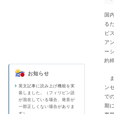
国
る
ビ
ア
ー
約
お知らせ
ま
英文記事に読み上げ機能を実
ン
装しました。（フィリピン語
で
が混在している場合、発音が
期
一部正しくない場合がありま
す）