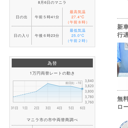
8月6日のマニラ
最高気温
日の出
午前５時41分
27.4°C
（午前８時）
新
最低気温
行
日の入り
午後６時23分
25.0°C
（午前２時）
為替
1万円両替レートの動き
無
ロ
マニラ市の市中両替商調べ