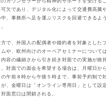
門のカウンセラーから精神的サポートを受ける
不可欠であり、デジタル化によって交通費高騰
の中、事務所へ足を運ぶリスクを回避できるよ
る。
方で、外国人の配偶者や婚約者を対象とした
ラムや、欧州向けのオーペアセミナーについて
う内容の繊細さから引き続き対面での実施が維
る。対面での面会を希望する場合は、月曜日か
日の午前８時から午後５時まで、事前予約制で
るが、金曜日は「オンライン専用日」として設
、対面窓口は閉鎖される。