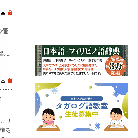
｜
.
の優
渡し
｜
.
育
カリ
権を