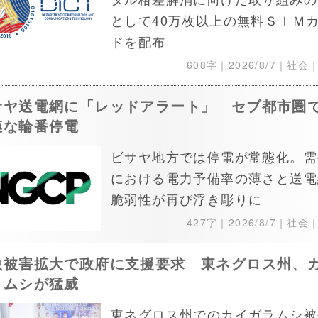
として40万枚以上の無料ＳＩＭ
ドを配布
608字｜
2026/8/7
｜社会
サヤ送電網に「レッドアラート」 セブ都市圏
模な輪番停電
ビサヤ地方では停電が常態化。需
における電力予備率の薄さと送電
脆弱性が再び浮き彫りに
427字｜
2026/8/7
｜社会
虫被害拡大で政府に支援要求 東ネグロス州、
ラムシが猛威
東ネグロス州でのカイガラムシ被