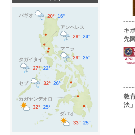
キ
先
教
法