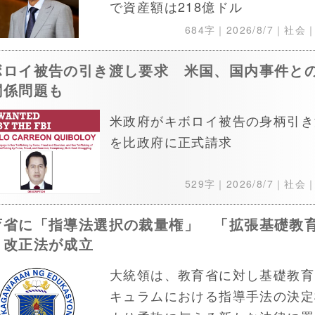
で資産額は218億ドル
684字｜
2026/8/7
｜社会
ボロイ被告の引き渡し要求 米国、国内事件と
関係問題も
米政府がキボロイ被告の身柄引き
を比政府に正式請求
529字｜
2026/8/7
｜社会
育省に「指導法選択の裁量権」 「拡張基礎教
」改正法が成立
大統領は、教育省に対し基礎教育
キュラムにおける指導手法の決定