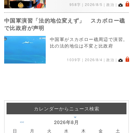
.
958字｜
2026/8/5
｜政治｜
中国軍演習「法的地位変えず」 スカボロー礁
で比政府が声明
中国軍がスカボロー礁周辺で演習。
比の法的地位は不変と比政府
.
1039字｜
2026/8/4
｜政治｜
カレンダーからニュース検索
2026年
8月
<<
日
月
火
水
木
金
土