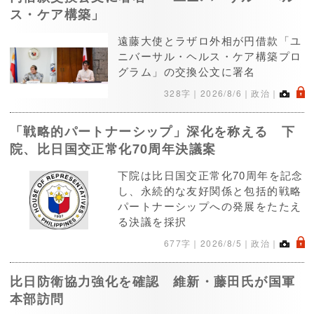
ス・ケア構築」
遠藤大使とラザロ外相が円借款「ユ
ニバーサル・ヘルス・ケア構築プロ
グラム」の交換公文に署名
.
328字｜
2026/8/6
｜政治｜
「戦略的パートナーシップ」深化を称える 下
院、比日国交正常化70周年決議案
下院は比日国交正常化70周年を記念
し、永続的な友好関係と包括的戦略
パートナーシップへの発展をたたえ
る決議を採択
.
677字｜
2026/8/5
｜政治｜
比日防衛協力強化を確認 維新・藤田氏が国軍
本部訪問