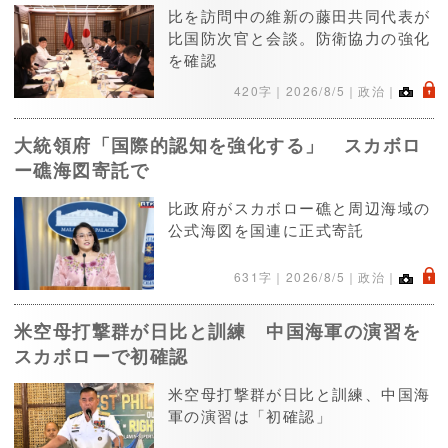
比を訪問中の維新の藤田共同代表が
比国防次官と会談。防衛協力の強化
を確認
.
420字｜
2026/8/5
｜政治｜
大統領府「国際的認知を強化する」 スカボロ
ー礁海図寄託で
比政府がスカボロー礁と周辺海域の
公式海図を国連に正式寄託
.
631字｜
2026/8/5
｜政治｜
米空母打撃群が日比と訓練 中国海軍の演習を
スカボローで初確認
米空母打撃群が日比と訓練、中国海
軍の演習は「初確認」