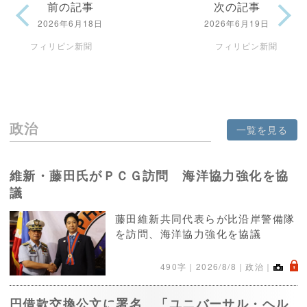
前の記事
次の記事
2026年6月18日
2026年6月19日
フィリピン新聞
フィリピン新聞
政治
一覧を見る
維新・藤田氏がＰＣＧ訪問 海洋協力強化を協
議
藤田維新共同代表らが比沿岸警備隊
を訪問、海洋協力強化を協議
.
490字｜
2026/8/8
｜政治｜
円借款交換公文に署名 「ユニバーサル・ヘル