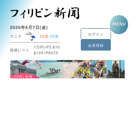
MENU
2026年8月7日(金)
ログイン
マニラ
29度
-
25度
会員登録
1万円=P3,810
両替レート
$100=P6070