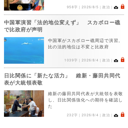
.
958字｜
2026/8/5
｜政治｜
中国軍演習「法的地位変えず」 スカボロー礁
で比政府が声明
中国軍がスカボロー礁周辺で演習。
比の法的地位は不変と比政府
.
1039字｜
2026/8/4
｜政治｜
日比関係に「新たな活力」 維新・藤田共同代
表が大統領表敬
維新の藤田共同代表が大統領を表敬
し、日比関係強化への期待を確認し
た
.
232字｜
2026/8/4
｜政治｜