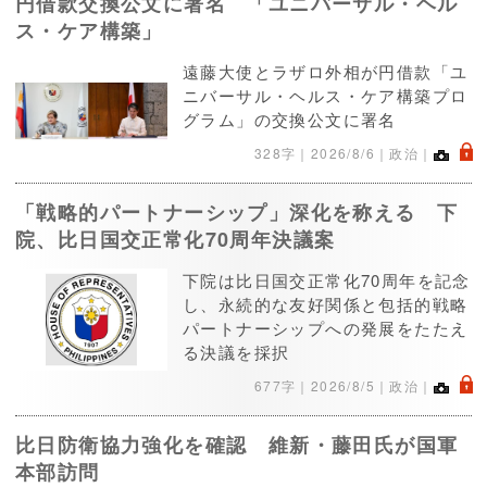
円借款交換公文に署名 「ユニバーサル・ヘル
ス・ケア構築」
遠藤大使とラザロ外相が円借款「ユ
ニバーサル・ヘルス・ケア構築プロ
グラム」の交換公文に署名
.
328字｜
2026/8/6
｜政治｜
「戦略的パートナーシップ」深化を称える 下
院、比日国交正常化70周年決議案
下院は比日国交正常化70周年を記念
し、永続的な友好関係と包括的戦略
パートナーシップへの発展をたたえ
る決議を採択
.
677字｜
2026/8/5
｜政治｜
比日防衛協力強化を確認 維新・藤田氏が国軍
本部訪問