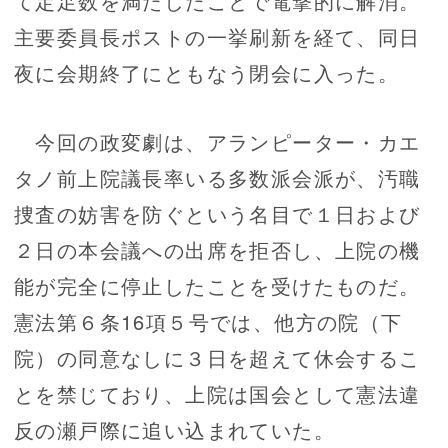
て定足数を満たしたことで電撃的に解消。
主要委員長ポストの一挙刷新を経て、同日
夜に会期終了にともなう閉会に入った。
今回の政変劇は、アランピーター・カエ
タノ前上院議長率いる多数派会派が、汚職
捜査の妨害を防ぐという名目で１日および
２日の本会議への出席を拒否し、上院の機
能が完全に停止したことを受けたものだ。
憲法第６条16項５号では、他方の院（下
院）の同意なしに３日を超えて休会するこ
とを禁じており、上院は国会として憲法違
反の瀬戸際に追い込まれていた。