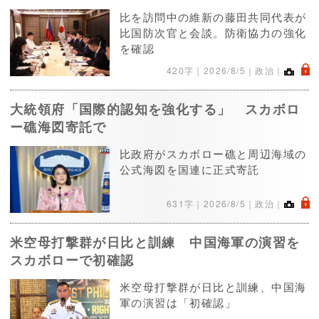
比を訪問中の維新の藤田共同代表が
比国防次官と会談。防衛協力の強化
を確認
.
420字｜
2026/8/5
｜政治｜
大統領府「国際的認知を強化する」 スカボロ
ー礁海図寄託で
比政府がスカボロー礁と周辺海域の
公式海図を国連に正式寄託
.
631字｜
2026/8/5
｜政治｜
米空母打撃群が日比と訓練 中国海軍の演習を
スカボローで初確認
米空母打撃群が日比と訓練、中国海
軍の演習は「初確認」