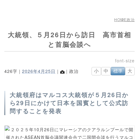
HOME
政治
大統領、５月26日から訪日 高市首相
と首脳会談へ
426字｜
2026年4月25日
｜
｜政治
小
中
標準
大
大統領府はマルコス大統領が５月26日か
ら29日にかけて日本を国賓として公式訪
問することを発表