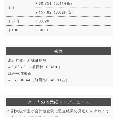
Ｐ60.751（0.414高）
＄１
￥157.82（0.02円安）
１万円
Ｐ3,820
＄100
Ｐ6070
株価
比証券取引所株価指数
＝6,286.31（前回比10.33▼）
日経平均株価
＝66,300.44（前回比2342.91△）
きょうの地元紙トップニュース
副大統領室が会計検査院に監査結果の見逃しを求めよう