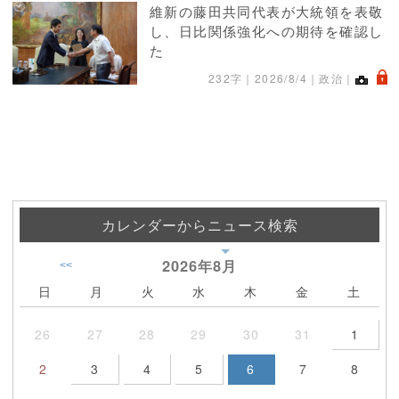
維新の藤田共同代表が大統領を表敬
し、日比関係強化への期待を確認し
た
.
232字｜
2026/8/4
｜政治｜
カレンダーからニュース検索
2026年
8月
<<
日
月
火
水
木
金
土
26
27
28
29
30
31
1
2
3
4
5
6
7
8