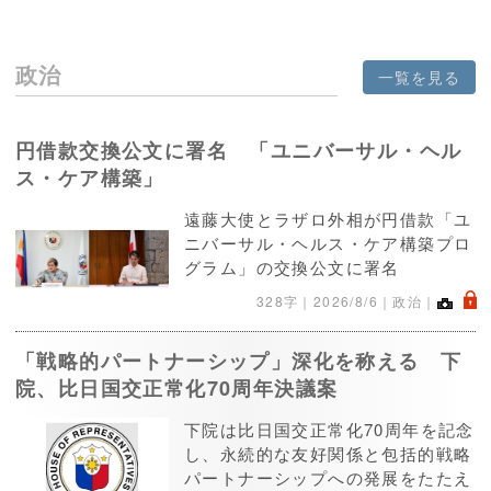
政治
一覧を見る
円借款交換公文に署名 「ユニバーサル・ヘル
ス・ケア構築」
遠藤大使とラザロ外相が円借款「ユ
ニバーサル・ヘルス・ケア構築プロ
グラム」の交換公文に署名
.
328字｜
2026/8/6
｜政治｜
「戦略的パートナーシップ」深化を称える 下
院、比日国交正常化70周年決議案
下院は比日国交正常化70周年を記念
し、永続的な友好関係と包括的戦略
パートナーシップへの発展をたたえ