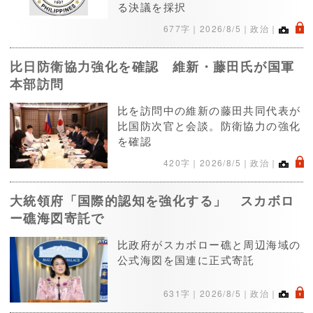
る決議を採択
.
677字｜
2026/8/5
｜政治｜
比日防衛協力強化を確認 維新・藤田氏が国軍
本部訪問
比を訪問中の維新の藤田共同代表が
比国防次官と会談。防衛協力の強化
を確認
.
420字｜
2026/8/5
｜政治｜
大統領府「国際的認知を強化する」 スカボロ
ー礁海図寄託で
比政府がスカボロー礁と周辺海域の
公式海図を国連に正式寄託
.
631字｜
2026/8/5
｜政治｜