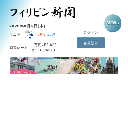
MENU
2026年8月6日(木)
ログイン
マニラ
29度
-
25度
会員登録
1万円=P3,820
両替レート
$100=P6070