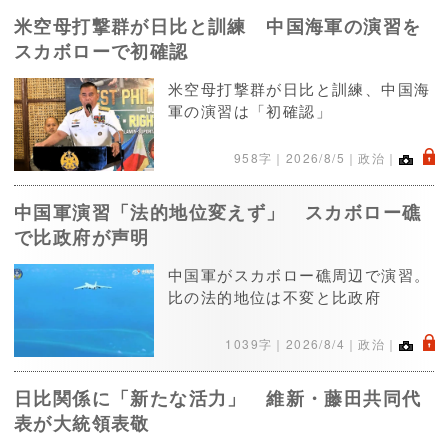
米空母打撃群が日比と訓練 中国海軍の演習を
スカボローで初確認
米空母打撃群が日比と訓練、中国海
軍の演習は「初確認」
.
958字｜
2026/8/5
｜政治｜
中国軍演習「法的地位変えず」 スカボロー礁
で比政府が声明
中国軍がスカボロー礁周辺で演習。
比の法的地位は不変と比政府
.
1039字｜
2026/8/4
｜政治｜
日比関係に「新たな活力」 維新・藤田共同代
表が大統領表敬