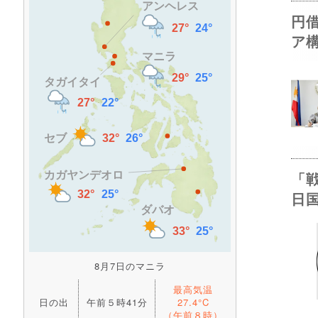
円
ア
「
日
8月7日のマニラ
最高気温
日の出
午前５時41分
27.4°C
（午前８時）