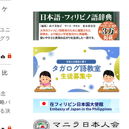
・ケ
ユニ
グラ
｜
.
、比
記念
略パ
る決
｜
.