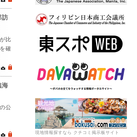
部訪
が比
を確
｜
.
礁海
の公
現地情報探すなら クチコミ掲示板サイト
｜
.