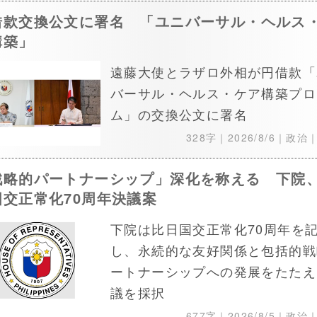
借款交換公文に署名 「ユニバーサル・ヘルス
構築」
遠藤大使とラザロ外相が円借款「
バーサル・ヘルス・ケア構築プロ
ム」の交換公文に署名
328字｜
2026/8/6
｜政治
戦略的パートナーシップ」深化を称える 下院
国交正常化70周年決議案
下院は比日国交正常化70周年を
し、永続的な友好関係と包括的戦
ートナーシップへの発展をたたえ
議を採択
677字｜
2026/8/5
｜政治