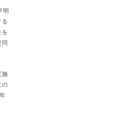
声明
する
位を
賛同
実施
近の
6年