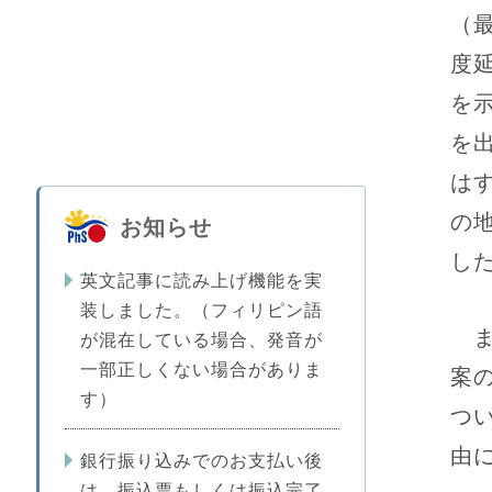
（
度
を
を
は
の
お知らせ
し
英文記事に読み上げ機能を実
装しました。（フィリピン語
ま
が混在している場合、発音が
一部正しくない場合がありま
案
す）
つ
由
銀行振り込みでのお支払い後
は、振込票もしくは振込完了