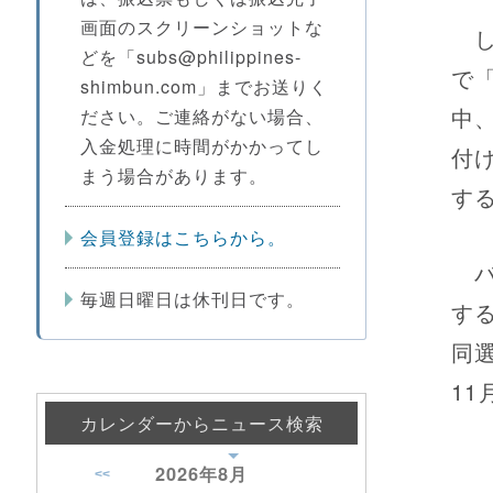
画面のスクリーンショットな
し
どを「subs@philippines-
で
shimbun.com」までお送りく
中
ださい。ご連絡がない場合、
入金処理に時間がかかってし
付
まう場合があります。
す
会員登録はこちらから。
バ
毎週日曜日は休刊日です。
す
同選
1
カレンダーからニュース検索
2026年
8月
<<