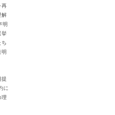
を再
理解
声明
選挙
たち
表明
期提
約に
の理