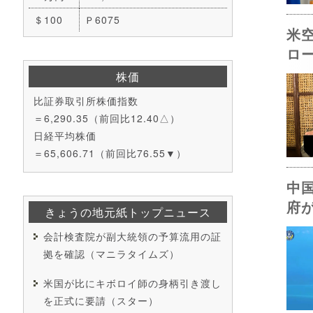
＄100
Ｐ6075
米
ロ
株価
比証券取引所株価指数
＝6,290.35（前回比12.40△）
日経平均株価
＝65,606.71（前回比76.55▼）
中
府
きょうの地元紙トップニュース
会計検査院が副大統領の予算流用の証
拠を確認（マニラタイムズ）
米国が比にキボロイ師の身柄引き渡し
を正式に要請（スター）