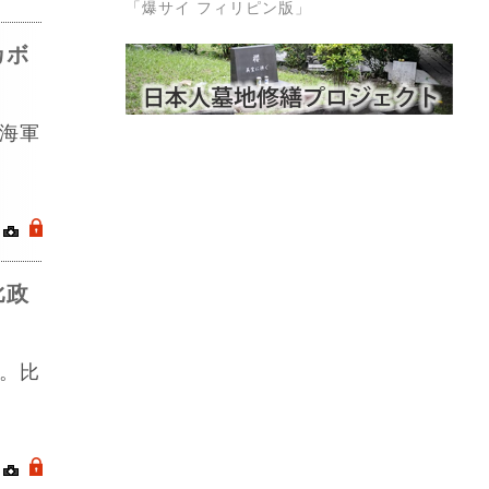
「爆サイ フィリピン版」
カボ
海軍
｜
.
比政
。比
｜
.