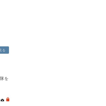
見る
隊を
｜
.