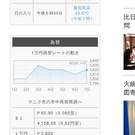
最低気温
日の入り
午後６時23分
25.0°C
比
（午前２時）
問
為替
1万円両替レートの動き
大
図
マニラ市の市中両替商調べ
Ｐ60.90（0.085安）
＄１
￥158.38（0.52円安）
１万円
Ｐ3,820