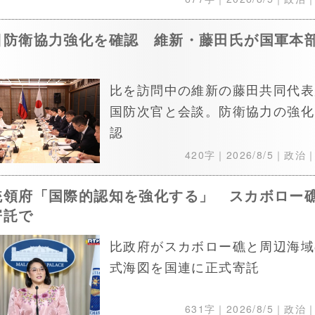
日防衛協力強化を確認 維新・藤田氏が国軍本
比を訪問中の維新の藤田共同代表
国防次官と会談。防衛協力の強化
認
420字｜
2026/8/5
｜政治
統領府「国際的認知を強化する」 スカボロー
寄託で
比政府がスカボロー礁と周辺海域
式海図を国連に正式寄託
631字｜
2026/8/5
｜政治