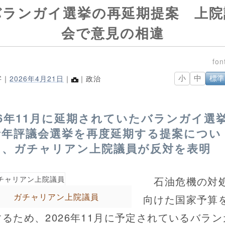
バランガイ選挙の再延期提案 上院
会で意見の相違
字｜
2026年4月21日
｜
｜政治
小
中
標準
26年11月に延期されていたバランガイ選
青年評議会選挙を再度延期する提案につい
て、ガチャリアン上院議員が反対を表明
石油危機の対
ガチャリアン上院議員
向けた国家予算
するため、2026年11月に予定されているバラン