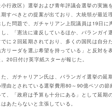
最小行政区）選挙および青年評議会選挙の実施
延期すべきとの提案が出ており、大統領が最近
示した問題で、ガチャリアン上院議員は19日に
出し、「憲法に違反しているほか、バランガイ
すでに２回延期されており、多くの国民は自分
地方リーダを選ぶ希望を持っている」と反対を
た。20日付け英字紙スターが報じた。
た、ガチャリアン氏は、バランガイ選挙の延
の理由とされている選挙費用80～90億ペソの節
いて、「政府は予算も十分にある」として延期
にはあたらないと主張している。