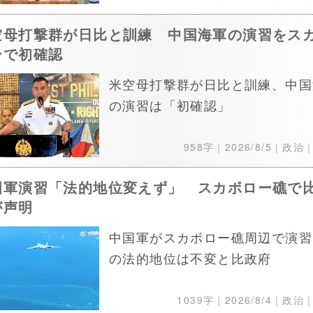
空母打撃群が日比と訓練 中国海軍の演習をス
ーで初確認
米空母打撃群が日比と訓練、中国
の演習は「初確認」
958字｜
2026/8/5
｜政治
国軍演習「法的地位変えず」 スカボロー礁で
が声明
中国軍がスカボロー礁周辺で演習
の法的地位は不変と比政府
1039字｜
2026/8/4
｜政治