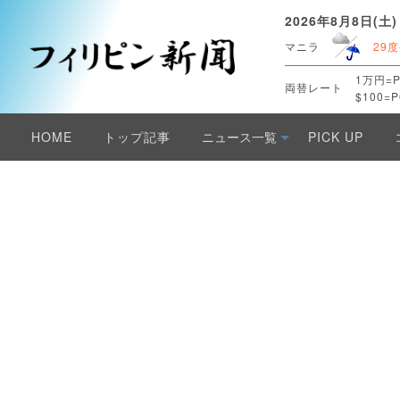
2026年8月8日(土)
マニラ
29度
1万円=P
両替レート
$100=P
HOME
トップ記事
ニュース一覧
PICK UP