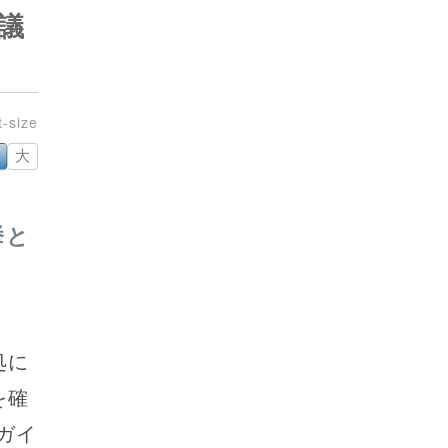
議
大
挙と
処に
を確
ガイ