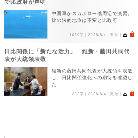
で比政府が声明
中国軍がスカボロー礁周辺で演習。
比の法的地位は不変と比政府
.
1039字｜
2026/8/4
｜政治｜
日比関係に「新たな活力」 維新・藤田共同代
表が大統領表敬
維新の藤田共同代表が大統領を表敬
し、日比関係強化への期待を確認し
た
.
232字｜
2026/8/4
｜政治｜