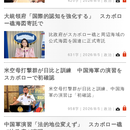
.
420字｜
2026/8/5
｜政治｜
大統領府「国際的認知を強化する」 スカボロ
ー礁海図寄託で
比政府がスカボロー礁と周辺海域の
公式海図を国連に正式寄託
.
631字｜
2026/8/5
｜政治｜
米空母打撃群が日比と訓練 中国海軍の演習を
スカボローで初確認
米空母打撃群が日比と訓練、中国海
軍の演習は「初確認」
.
958字｜
2026/8/5
｜政治｜
中国軍演習「法的地位変えず」 スカボロー礁