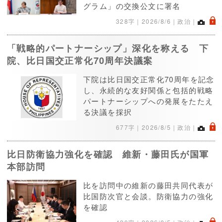
グラム」の交換公文に署名
.
328字｜
2026/8/6
｜政治｜
「戦略的パートナーシップ」深化を称える 下
院、比日国交正常化70周年決議案
下院は比日国交正常化70周年を記念
し、永続的な友好関係と包括的戦略
パートナーシップへの発展をたたえ
る決議を採択
.
677字｜
2026/8/5
｜政治｜
比日防衛協力強化を確認 維新・藤田氏が国軍
本部訪問
比を訪問中の維新の藤田共同代表が
比国防次官と会談。防衛協力の強化
を確認