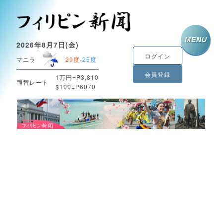
MENU
2026年8月7日(金)
ログイン
マニラ
29度
-
25度
会員登録
1万円=P3,810
両替レート
$100=P6070