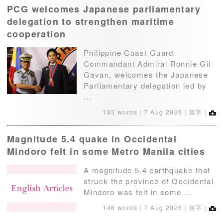
PCG welcomes Japanese parliamentary
delegation to strengthen maritime
cooperation
Philippine Coast Guard
Commandant Admiral Ronnie Gil
Gavan, welcomes the Japanese
Parliamentary delegation led by
...
183 words｜
7 Aug 2026
｜英字｜
Magnitude 5.4 quake in Occidental
Mindoro felt in some Metro Manila cities
A magnitude 5.4 earthquake that
struck the province of Occidental
Mindoro was felt in some ...
146 words｜
7 Aug 2026
｜英字｜