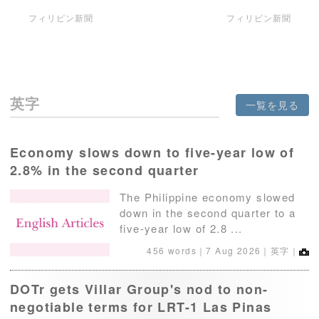
フィリピン新聞
フィリピン新聞
英字
一覧を見る
Economy slows down to five-year low of
2.8% in the second quarter
The Philippine economy slowed
down in the second quarter to a
five-year low of 2.8 ...
456 words｜
7 Aug 2026
｜英字｜
DOTr gets Villar Group's nod to non-
negotiable terms for LRT-1 Las Pinas