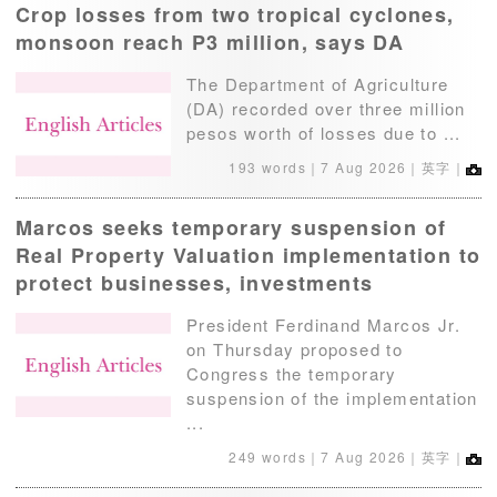
Crop losses from two tropical cyclones,
monsoon reach P3 million, says DA
The Department of Agriculture
(DA) recorded over three million
pesos worth of losses due to ...
193 words｜
7 Aug 2026
｜英字｜
Marcos seeks temporary suspension of
Real Property Valuation implementation to
protect businesses, investments
President Ferdinand Marcos Jr.
on Thursday proposed to
Congress the temporary
suspension of the implementation
...
249 words｜
7 Aug 2026
｜英字｜