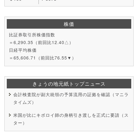
株価
比証券取引所株価指数
＝6,290.35（前回比12.40△）
日経平均株価
＝65,606.71（前回比76.55▼）
きょうの地元紙トップニュース
会計検査院が副大統領の予算流用の証拠を確認（マニラ
タイムズ）
米国が比にキボロイ師の身柄引き渡しを正式に要請（ス
ター）