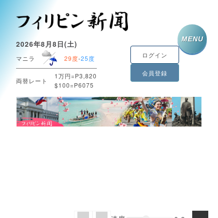
MENU
2026年8月8日(土)
ログイン
マニラ
29度
-
25度
会員登録
1万円=P3,820
両替レート
$100=P6075