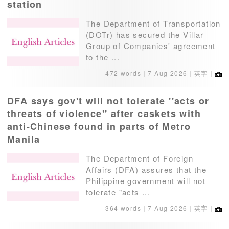
station
The Department of Transportation
(DOTr) has secured the Villar
Group of Companies' agreement
to the ...
472 words｜
7 Aug 2026
｜英字｜
DFA says gov't will not tolerate ''acts or
threats of violence'' after caskets with
anti-Chinese found in parts of Metro
Manila
The Department of Foreign
Affairs (DFA) assures that the
Philippine government will not
tolerate "acts ...
364 words｜
7 Aug 2026
｜英字｜