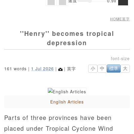
速度
0.9x
HOME
英字
''Henry'' becomes tropical
depression
161 words｜
1 Jul 2026
｜
｜英字
小
中
標準
大
English Articles
Parts of three provinces have been
placed under Tropical Cyclone Wind