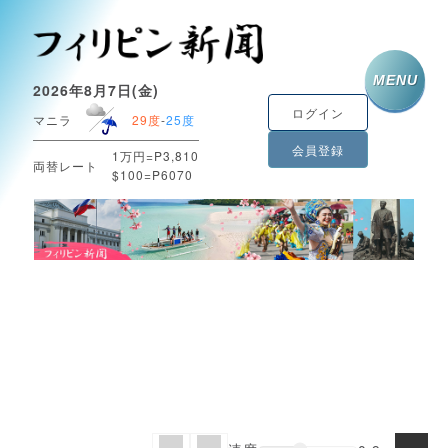
MENU
2026年8月7日(金)
ログイン
マニラ
29度
-
25度
会員登録
1万円=P3,810
両替レート
$100=P6070