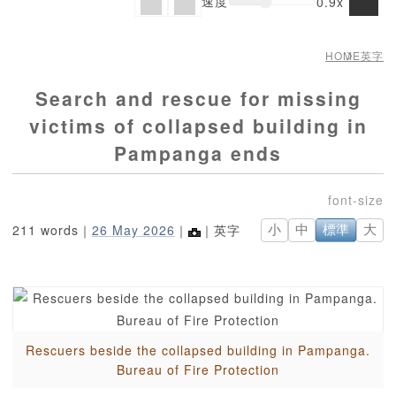
速度
0.9x
HOME
英字
Search and rescue for missing
victims of collapsed building in
Pampanga ends
211 words｜
26 May 2026
｜
｜英字
小
中
標準
大
Rescuers beside the collapsed building in Pampanga.
Bureau of Fire Protection