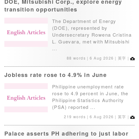
DOE, Mitsubishi Corp., explore energy
transition opportunities
The Department of Energy
(DOE), represented by
Undersecretary Rowena Cristina
L. Guevara, met with Mitsubishi
...
88 words｜
6 Aug 2026
｜英字｜
Jobless rate rose to 4.9% in June
Philippine unemployment rate
rose to 4.9 percent in June, the
Philippine Statistics Authority
(PSA) reported ...
219 words｜
6 Aug 2026
｜英字｜
Palace asserts PH adhering to just labor