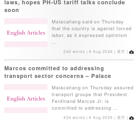
laws, hopes PH-US tariff talks conclude
soon
Malacañang said on Thursday
that the country is against forced
labor, as it expressed optimism
...
240 words｜
6 Aug 2026
｜英字｜
Marcos committed to addressing
transport sector concerns – Palace
Malacañang on Thursday assured
transport groups that President
Ferdinand Marcos Jr. is
committed to addressing ...
424 words｜
6 Aug 2026
｜英字｜