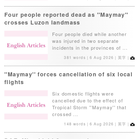
Four people reported dead as ''Maymay''
crosses Luzon landmass
Four people died while another
was injured in two separate
incidents in the provinces of ...
381 words｜
6 Aug 2026
｜英字｜
''Maymay'' forces cancellation of six local
flights
Six domestic flights were
cancelled due to the effect of
Tropical Storm ''Maymay'' that
crossed ...
148 words｜
6 Aug 2026
｜英字｜