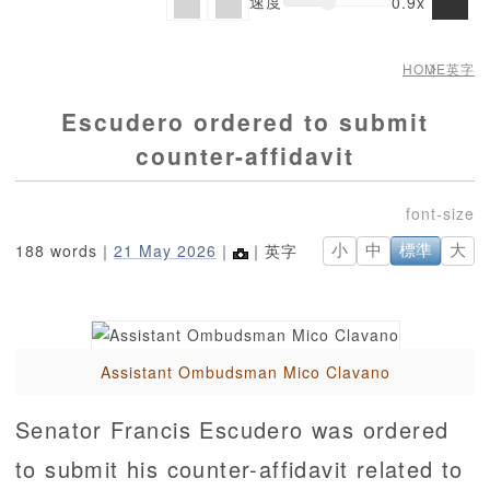
速度
0.9x
HOME
英字
Escudero ordered to submit
counter-affidavit
188 words｜
21 May 2026
｜
｜英字
小
中
標準
大
Assistant Ombudsman Mico Clavano
Senator Francis Escudero was ordered
to submit his counter-affidavit related to