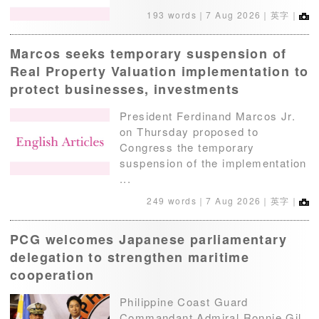
193 words｜
7 Aug 2026
｜英字｜
Marcos seeks temporary suspension of
Real Property Valuation implementation to
protect businesses, investments
President Ferdinand Marcos Jr.
on Thursday proposed to
Congress the temporary
suspension of the implementation
...
249 words｜
7 Aug 2026
｜英字｜
PCG welcomes Japanese parliamentary
delegation to strengthen maritime
cooperation
Philippine Coast Guard
Commandant Admiral Ronnie Gil