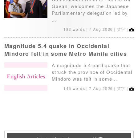
Gavan, welcomes the Japanese
Parliamentary delegation led by
...
183 words｜
7 Aug 2026
｜英字｜
Magnitude 5.4 quake in Occidental
Mindoro felt in some Metro Manila cities
A magnitude 5.4 earthquake that
struck the province of Occidental
Mindoro was felt in some ...
146 words｜
7 Aug 2026
｜英字｜