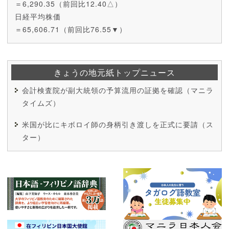
＝6,290.35（前回比12.40△）
日経平均株価
＝65,606.71（前回比76.55▼）
きょうの地元紙トップニュース
会計検査院が副大統領の予算流用の証拠を確認（マニラ
タイムズ）
米国が比にキボロイ師の身柄引き渡しを正式に要請（ス
ター）