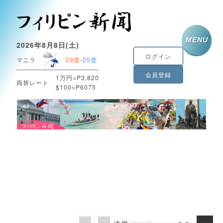
MENU
2026年8月8日(土)
ログイン
マニラ
29度
-
25度
会員登録
1万円=P3,820
両替レート
$100=P6075