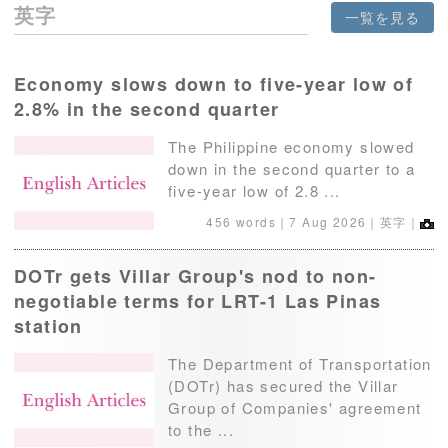
英字
一覧を見る
Economy slows down to five-year low of
2.8% in the second quarter
The Philippine economy slowed
down in the second quarter to a
five-year low of 2.8 ...
456 words｜
7 Aug 2026
｜英字｜
DOTr gets Villar Group's nod to non-
negotiable terms for LRT-1 Las Pinas
station
The Department of Transportation
(DOTr) has secured the Villar
Group of Companies' agreement
to the ...