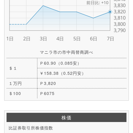
マニラ市の市中両替商調べ
Ｐ60.90（0.085安）
＄１
￥158.38（0.52円安）
１万円
Ｐ3,820
＄100
Ｐ6075
株価
比証券取引所株価指数