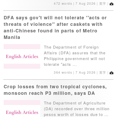
472 words｜
7 Aug 2026
｜英字｜
DFA says gov't will not tolerate ''acts or
threats of violence'' after caskets with
anti-Chinese found in parts of Metro
Manila
The Department of Foreign
Affairs (DFA) assures that the
Philippine government will not
tolerate "acts ...
364 words｜
7 Aug 2026
｜英字｜
Crop losses from two tropical cyclones,
monsoon reach P3 million, says DA
The Department of Agriculture
(DA) recorded over three million
pesos worth of losses due to ...