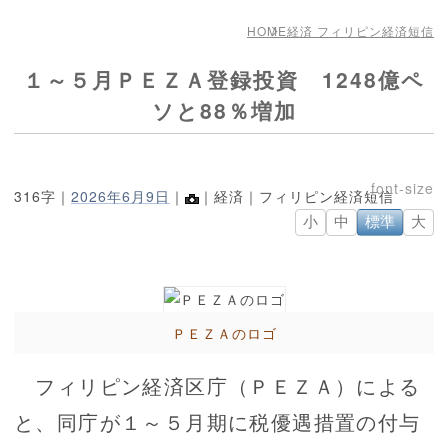
HOME
経済 フィリピン経済短信
１～５月ＰＥＺＡ登録投資 1248億ペ
ソと88％増加
316字｜
2026年6月9日
｜
｜経済｜フィリピン経済短信
小
中
標準
大
ＰＥＺＡのロゴ
フィリピン経済区庁（ＰＥＺＡ）による
と、同庁が１～５月期に税優遇措置の付与