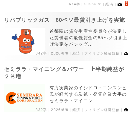
.
674字｜
2026/8/8
｜経済｜
リパブリックガス 60ペソ最賃引き上げを実施
首都圏の賃金生産性委員会が決定し
た労働者の最低賃金の85ペソ引き上
げ決定をパシッグ...
342字｜
2026/8/8
｜経済｜フィリピン経済短信｜
セミララ・マイニング＆パワー 上半期純益が
２％増
有力実業家のイシドロ・コンスンヒ
氏が経営する炭鉱・発電企業大手の
セミララ・マイニン...
332字｜
2026/8/8
｜経済｜フィリピン経済短信｜