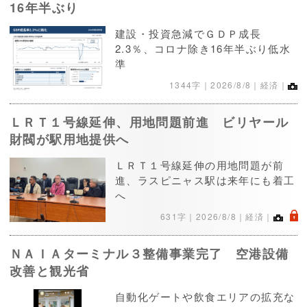
16年半ぶり
建設・投資急減でＧＤＰ成長
2.3％、コロナ除き16年半ぶり低水
準
1344字｜
2026/8/8
｜経済｜
ＬＲＴ１号線延伸、用地問題前進 ビリヤール
財閥が駅用地提供へ
ＬＲＴ１号線延伸の用地問題が前
進、ラスピニャス駅は来年にも着工
へ
.
631字｜
2026/8/8
｜経済｜
ＮＡＩＡターミナル３整備事業完了 空港設備
改善と観光省
自動化ゲートや飲食エリアの拡充な