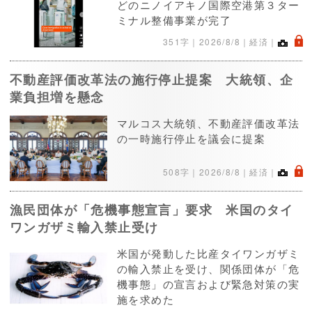
どのニノイアキノ国際空港第３ター
ミナル整備事業が完了
.
351字｜
2026/8/8
｜経済｜
不動産評価改革法の施行停止提案 大統領、企
業負担増を懸念
マルコス大統領、不動産評価改革法
の一時施行停止を議会に提案
.
508字｜
2026/8/8
｜経済｜
漁民団体が「危機事態宣言」要求 米国のタイ
ワンガザミ輸入禁止受け
米国が発動した比産タイワンガザミ
の輸入禁止を受け、関係団体が「危
機事態」の宣言および緊急対策の実
施を求めた