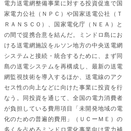
電力送電網整備事業に対する投資促進で国
家電力公社（ＮＰＣ）や国家送電公社（Ｔ
ＲＡＮＳＣＯ）、国家電化庁（ＮＥＡ）と
の間で提携合意を結んだ。ミンドロ島にお
ける送電網施設をルソン地方の中央送電網
システムと接続・統合するために、まず同
島の送電システムを再構成し、最新の送電
網監視技術を導入するほか、送電線のアク
セス性の向上などに向けた事業に投資を行
なう。同投資を通じて、全国の電力消費者
が負担している費用項目「未開発地域の電
化のための普遍的費用」（ＵＣーＭＥ）の
多くを占めるミンドロ電化事業向け電力補