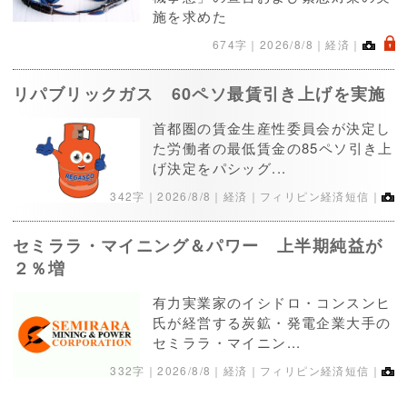
施を求めた
.
674字｜
2026/8/8
｜経済｜
リパブリックガス 60ペソ最賃引き上げを実施
首都圏の賃金生産性委員会が決定し
た労働者の最低賃金の85ペソ引き上
げ決定をパシッグ...
342字｜
2026/8/8
｜経済｜フィリピン経済短信｜
セミララ・マイニング＆パワー 上半期純益が
２％増
有力実業家のイシドロ・コンスンヒ
氏が経営する炭鉱・発電企業大手の
セミララ・マイニン...
332字｜
2026/8/8
｜経済｜フィリピン経済短信｜