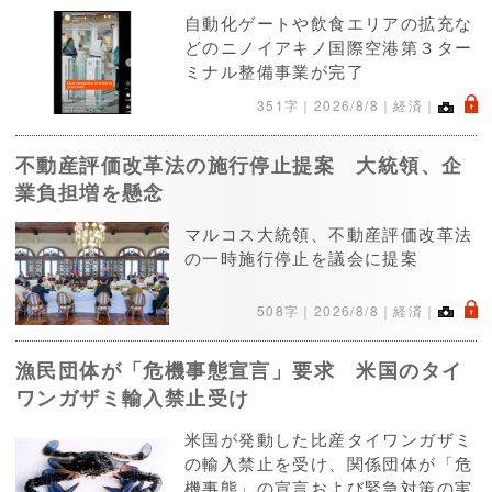
自動化ゲートや飲食エリアの拡充な
どのニノイアキノ国際空港第３ター
ミナル整備事業が完了
.
351字｜
2026/8/8
｜経済｜
不動産評価改革法の施行停止提案 大統領、企
業負担増を懸念
マルコス大統領、不動産評価改革法
の一時施行停止を議会に提案
.
508字｜
2026/8/8
｜経済｜
漁民団体が「危機事態宣言」要求 米国のタイ
ワンガザミ輸入禁止受け
米国が発動した比産タイワンガザミ
の輸入禁止を受け、関係団体が「危
機事態」の宣言および緊急対策の実