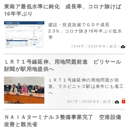
東南ア最低水準に鈍化 成長率、コロナ除けば
16年半ぶり
建設・投資急減でＧＤＰ成長
2.3％、コロナ除き16年半ぶり低水
準
1344字｜
2026/8/8
｜経済｜
ＬＲＴ１号線延伸、用地問題前進 ビリヤール
財閥が駅用地提供へ
ＬＲＴ１号線延伸の用地問題が前
進、ラスピニャス駅は来年にも着工
へ
.
631字｜
2026/8/8
｜経済｜
ＮＡＩＡターミナル３整備事業完了 空港設備
改善と観光省