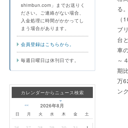
shimbun.com」までお送りく
る
ださい。ご連絡がない場合、
（
入金処理に時間がかかってし
まう場合があります。
ブ
台
会員登録はこちらから。
車
～
毎週日曜日は休刊日です。
期
万6
ン
カレンダーからニュース検索
2026年
8月
<<
日
月
火
水
木
金
土
26
27
28
29
30
31
1