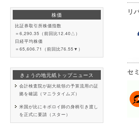
リ
株価
比証券取引所株価指数
＝6,290.35（前回比12.40△）
日経平均株価
＝65,606.71（前回比76.55▼）
セ
きょうの地元紙トップニュース
会計検査院が副大統領の予算流用の証
拠を確認（マニラタイムズ）
米国が比にキボロイ師の身柄引き渡し
を正式に要請（スター）