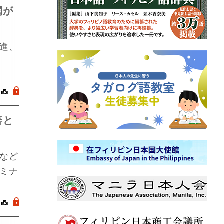
閥が
進、
｜
.
善と
など
ミナ
｜
.