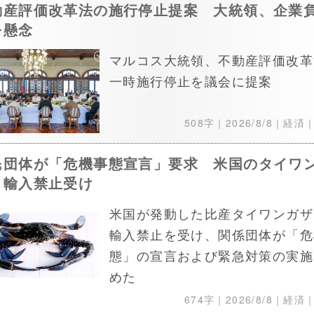
動産評価改革法の施行停止提案 大統領、企業
を懸念
マルコス大統領、不動産評価改革
一時施行停止を議会に提案
508字｜
2026/8/8
｜経済
民団体が「危機事態宣言」要求 米国のタイワ
ミ輸入禁止受け
米国が発動した比産タイワンガザ
輸入禁止を受け、関係団体が「危
態」の宣言および緊急対策の実施
めた
674字｜
2026/8/8
｜経済