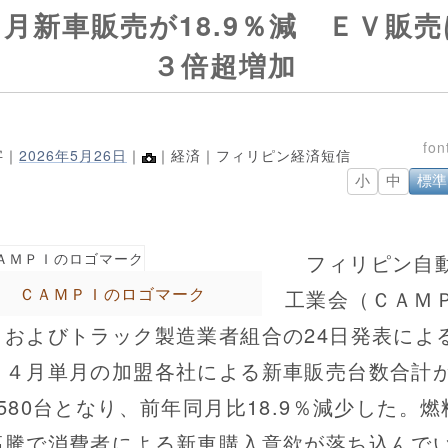
４月新車販売が18.9％減 ＥＶ販売
３倍超増加
字｜
2026年5月26日
｜
｜経済｜フィリピン経済短信
小
中
標準
フィリピン自
ＣＡＭＰＩのロゴマーク
工業会（ＣＡＭ
）およびトラック製造業者組合の24日発表によ
、４月単月の加盟各社による新車販売台数合計
580台となり、前年同月比18.9％減少した。燃
高騰で消費者による新車購入意欲が落ち込んで