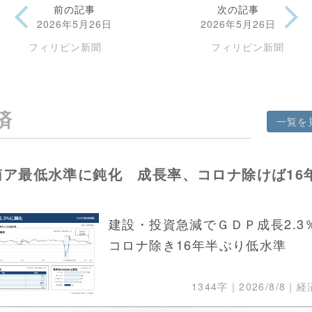
前の記事
次の記事
2026年5月26日
2026年5月26日
フィリピン新聞
フィリピン新聞
済
一覧を
南ア最低水準に鈍化 成長率、コロナ除けば16
り
建設・投資急減でＧＤＰ成長2.3
コロナ除き16年半ぶり低水準
1344字｜
2026/8/8
｜経