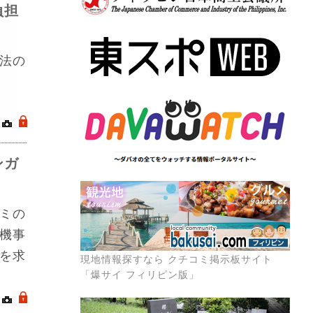
負担
法の
｜
.
ンガ
ミの
機事
を求
現地情報探すなら クチコミ掲示板サイト
「爆サイ フィリピン版」
｜
.