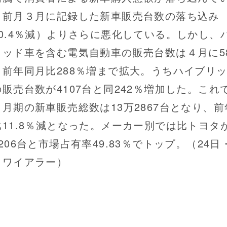
。前月３月に記録した新車販売台数の落ち込み
10.4％減）よりさらに悪化している。しかし、
リッド車を含む電気自動車の販売台数は４月に58
と前年同月比288％増まで拡大。うちハイブリ
の販売台数が4107台と同242％増加した。これ
４月期の新車販売総数は13万2867台となり、前
比11.8％減となった。メーカー別では比トヨタ
206台と市場占有率49.83％でトップ。（24日
クワイアラー）