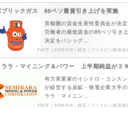
パブリックガス 60ペソ最賃引き上げを実施
首都圏の賃金生産性委員会が決定
労働者の最低賃金の85ペソ引き
決定をパシッグ...
342字｜
2026/8/8
｜経済｜フィリピン経済短
ミララ・マイニング＆パワー 上半期純益が２
有力実業家のイシドロ・コンスン
が経営する炭鉱・発電企業大手の
ララ・マイニン...
332字｜
2026/8/8
｜経済｜フィリピン経済短