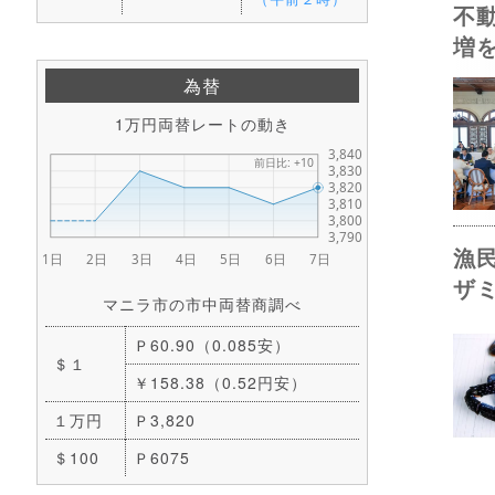
不
増
為替
1万円両替レートの動き
漁
ザ
マニラ市の市中両替商調べ
Ｐ60.90（0.085安）
＄１
￥158.38（0.52円安）
１万円
Ｐ3,820
＄100
Ｐ6075