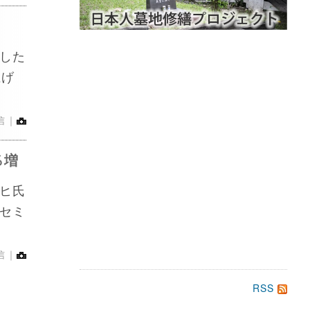
した
上げ
信｜
％増
ヒ氏
セミ
信｜
RSS