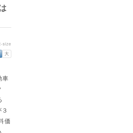
は
大
動車
Ｐ
る
が３
料価
い