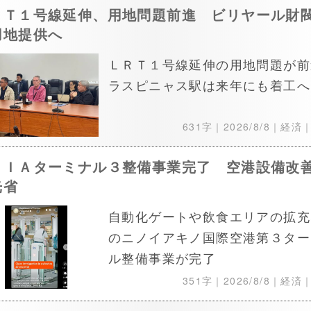
ＲＴ１号線延伸、用地問題前進 ビリヤール財
用地提供へ
ＬＲＴ１号線延伸の用地問題が前
ラスピニャス駅は来年にも着工へ
631字｜
2026/8/8
｜経済
ＡＩＡターミナル３整備事業完了 空港設備改
光省
自動化ゲートや飲食エリアの拡充
のニノイアキノ国際空港第３ター
ル整備事業が完了
351字｜
2026/8/8
｜経済