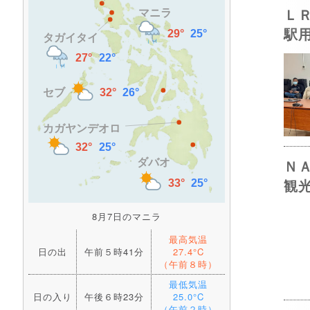
Ｌ
駅
Ｎ
観
8月7日のマニラ
最高気温
日の出
午前５時41分
27.4°C
（午前８時）
最低気温
日の入り
午後６時23分
25.0°C
（午前２時）