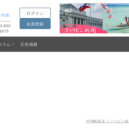
ログイン
-
25度
会員登録
3,820
6075
コラム
広告掲載
HOME
経済 フィリピン