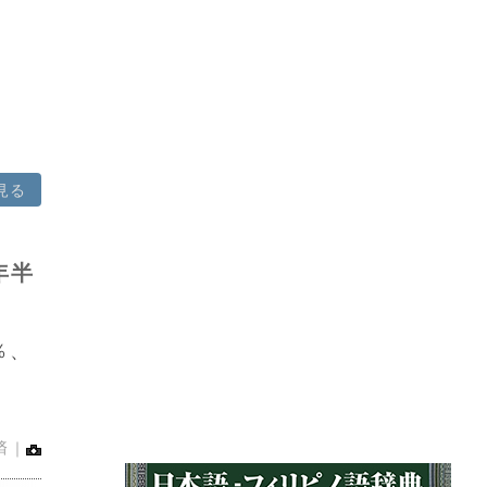
見る
年半
％、
済｜