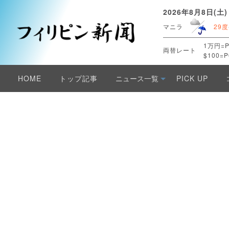
2026年8月8日(土)
マニラ
29度
1万円=P
両替レート
$100=P
HOME
トップ記事
ニュース一覧
PICK UP