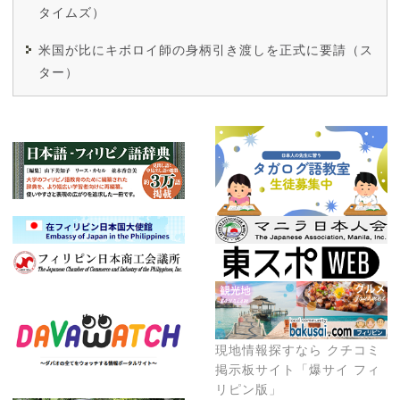
タイムズ）
米国が比にキボロイ師の身柄引き渡しを正式に要請（ス
ター）
現地情報探すなら クチコミ
掲示板サイト「爆サイ フィ
リピン版」