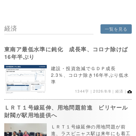
経済
一覧を見る
東南ア最低水準に鈍化 成長率、コロナ除けば
16年半ぶり
建設・投資急減でＧＤＰ成長
2.3％、コロナ除き16年半ぶり低水
準
1344字｜
2026/8/8
｜経済｜
ＬＲＴ１号線延伸、用地問題前進 ビリヤール
財閥が駅用地提供へ
ＬＲＴ１号線延伸の用地問題が前
進、ラスピニャス駅は来年にも着工