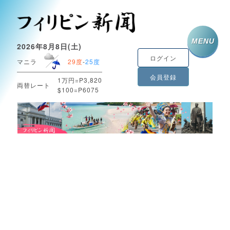
MENU
2026年8月8日(土)
ログイン
マニラ
29度
-
25度
会員登録
1万円=P3,820
両替レート
$100=P6075