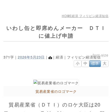
HOME
経済 フィリピン経済短信
いわし缶と即席めんメーカー ＤＴＩ
に値上げ申請
371字｜
2026年5月23日
｜
｜経済｜フィリピン経済短信
小
中
標準
大
貿易産業省のロゴマーク
貿易産業省（ＤＴＩ）のロケ大臣は20