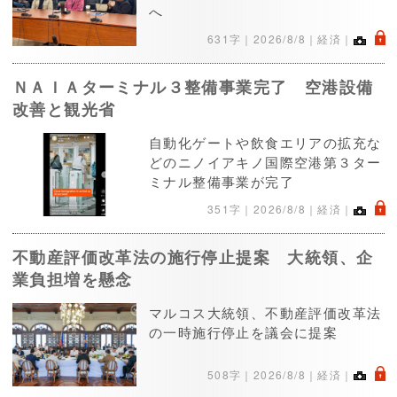
へ
.
631字｜
2026/8/8
｜経済｜
ＮＡＩＡターミナル３整備事業完了 空港設備
改善と観光省
自動化ゲートや飲食エリアの拡充な
どのニノイアキノ国際空港第３ター
ミナル整備事業が完了
.
351字｜
2026/8/8
｜経済｜
不動産評価改革法の施行停止提案 大統領、企
業負担増を懸念
マルコス大統領、不動産評価改革法
の一時施行停止を議会に提案
.
508字｜
2026/8/8
｜経済｜