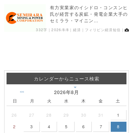
有力実業家のイシドロ・コンスンヒ
氏が経営する炭鉱・発電企業大手の
セミララ・マイニン...
332字｜
2026/8/8
｜経済｜フィリピン経済短信｜
カレンダーからニュース検索
2026年
8月
<<
日
月
火
水
木
金
土
26
27
28
29
30
31
1
2
3
4
5
6
7
8