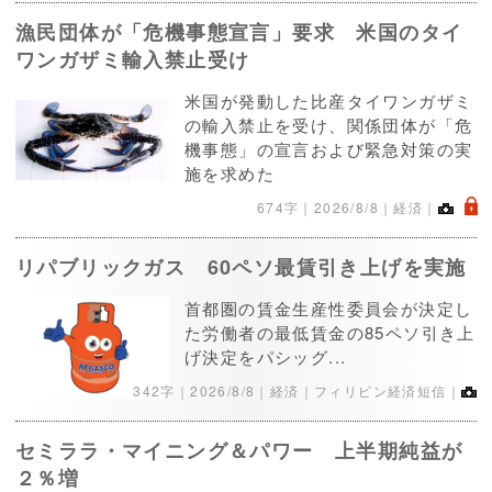
漁民団体が「危機事態宣言」要求 米国のタイ
ワンガザミ輸入禁止受け
米国が発動した比産タイワンガザミ
の輸入禁止を受け、関係団体が「危
機事態」の宣言および緊急対策の実
施を求めた
.
674字｜
2026/8/8
｜経済｜
リパブリックガス 60ペソ最賃引き上げを実施
首都圏の賃金生産性委員会が決定し
た労働者の最低賃金の85ペソ引き上
げ決定をパシッグ...
342字｜
2026/8/8
｜経済｜フィリピン経済短信｜
セミララ・マイニング＆パワー 上半期純益が
２％増