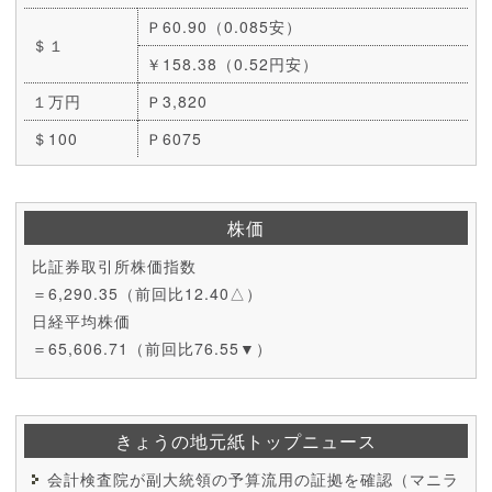
Ｐ60.90（0.085安）
＄１
￥158.38（0.52円安）
１万円
Ｐ3,820
＄100
Ｐ6075
株価
比証券取引所株価指数
＝6,290.35（前回比12.40△）
日経平均株価
＝65,606.71（前回比76.55▼）
きょうの地元紙トップニュース
会計検査院が副大統領の予算流用の証拠を確認（マニラ