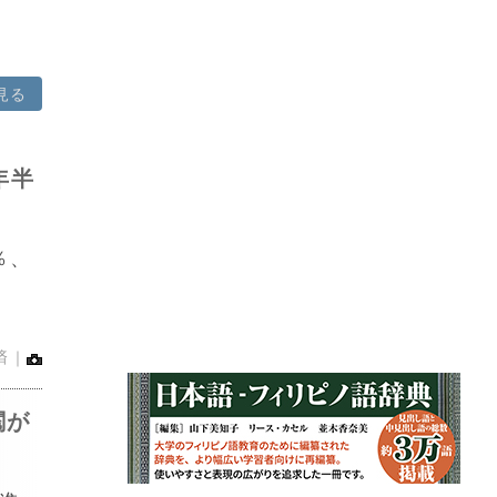
見る
年半
％、
済｜
閥が