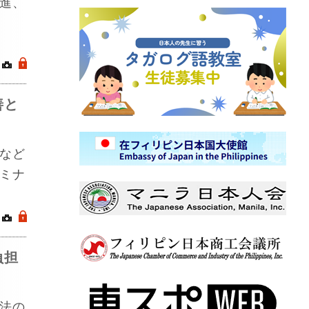
進、
｜
.
善と
など
ミナ
｜
.
負担
法の