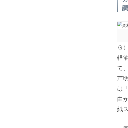
Ｇ
軽
て
声
は
由
紙