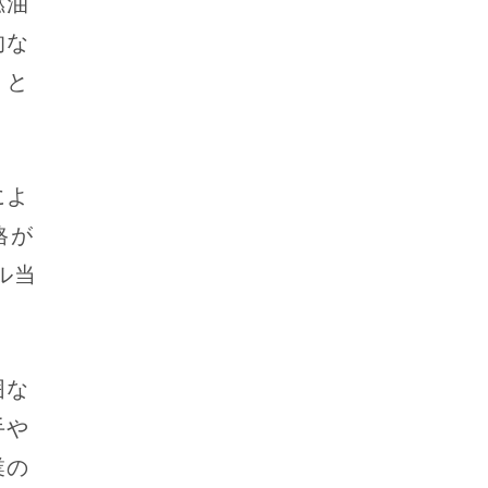
燃油
的な
」と
によ
格が
ル当
囲な
手や
業の