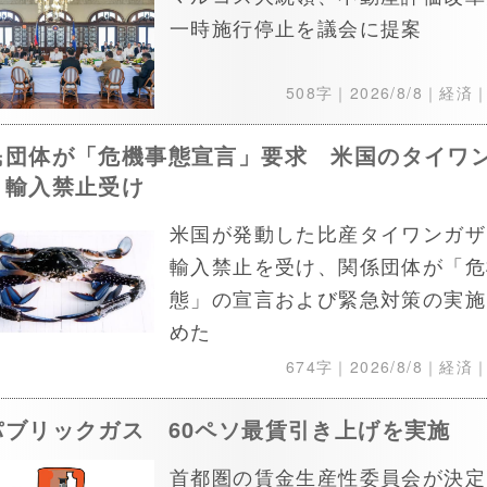
一時施行停止を議会に提案
508字｜
2026/8/8
｜経済
民団体が「危機事態宣言」要求 米国のタイワ
ミ輸入禁止受け
米国が発動した比産タイワンガザ
輸入禁止を受け、関係団体が「危
態」の宣言および緊急対策の実施
めた
674字｜
2026/8/8
｜経済
パブリックガス 60ペソ最賃引き上げを実施
首都圏の賃金生産性委員会が決定