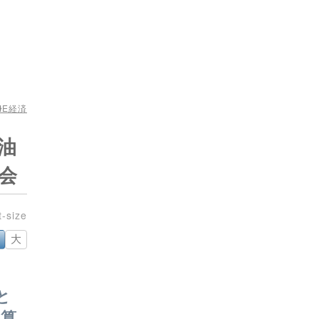
ME
経済
油
会
大
と
予算