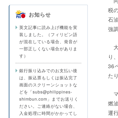
同
税
お知らせ
石
英文記事に読み上げ機能を実
強
装しました。（フィリピン語
が混在している場合、発音が
大
一部正しくない場合がありま
す）
り
3
銀行振り込みでのお支払い後
た
は、振込票もしくは振込完了
画面のスクリーンショットな
どを「subs@philippines-
マ
shimbun.com」までお送りく
燃
ださい。ご連絡がない場合、
運
入金処理に時間がかかってし