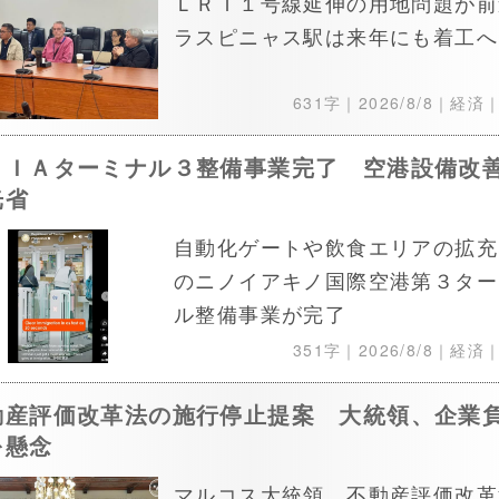
ＬＲＴ１号線延伸の用地問題が前
ラスピニャス駅は来年にも着工へ
631字｜
2026/8/8
｜経済
ＡＩＡターミナル３整備事業完了 空港設備改
光省
自動化ゲートや飲食エリアの拡充
のニノイアキノ国際空港第３ター
ル整備事業が完了
351字｜
2026/8/8
｜経済
動産評価改革法の施行停止提案 大統領、企業
を懸念
マルコス大統領、不動産評価改革