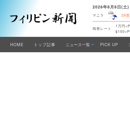
2026年8月8日(土)
マニラ
29度
1万円=P
両替レート
$100=P
HOME
トップ記事
ニュース一覧
PICK UP