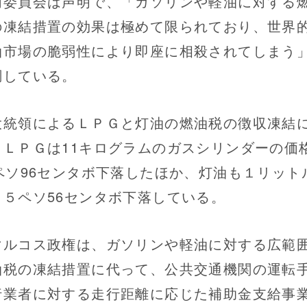
委員会は声明で、「ガソリンや軽油に対する
の凍結措置の効果は極めて限られており、世界
油市場の脆弱性により即座に相殺されてしまう
調している。
統領によるＬＰＧと灯油の燃油税の徴収凍結
、ＬＰＧは11キログラムのガスシリンダーの価
6ペソ96センタボ下落したほか、灯油も１リット
り５ペソ56センタボ下落している。
ルコス政権は、ガソリンや軽油に対する広範
油税の凍結措置に代って、公共交通機関の運転
行業者に対する走行距離に応じた補助金支給事