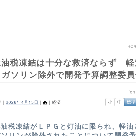
HO
燃油税凍結は十分な救済ならず 軽
とガソリン除外で開発予算調整委員
字｜
2026年4月15日
｜
｜経済
小
中
標準
燃油税凍結がＬＰＧと灯油に限られ、軽油
ガソリンが除外されたことについて開発