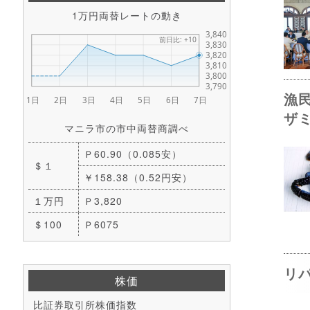
1万円両替レートの動き
漁
ザ
マニラ市の市中両替商調べ
Ｐ60.90（0.085安）
＄１
￥158.38（0.52円安）
１万円
Ｐ3,820
＄100
Ｐ6075
リ
株価
比証券取引所株価指数