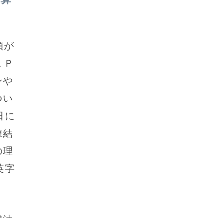
領が
ＬＰ
ンや
つい
日に
凍結
の理
英字