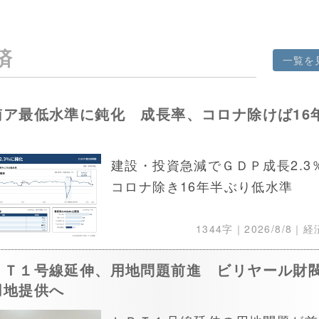
済
一覧を
南ア最低水準に鈍化 成長率、コロナ除けば16
り
建設・投資急減でＧＤＰ成長2.3
コロナ除き16年半ぶり低水準
1344字｜
2026/8/8
｜経
ＲＴ１号線延伸、用地問題前進 ビリヤール財
用地提供へ