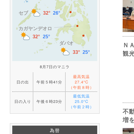
Ｎ
観
8月7日のマニラ
最高気温
日の出
午前５時41分
27.4°C
（午前８時）
最低気温
日の入り
午後６時23分
25.0°C
（午前２時）
不
増
為替