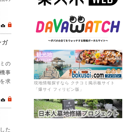
｜
.
ンガ
ミの
機事
を求
現地情報探すなら クチコミ掲示板サイト
「爆サイ フィリピン版」
｜
.
した