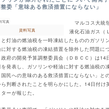
調整委「意味ある救済措置にならない」
マルコス大統
資料写真
液化石油ガス（
）と灯油の燃油税を一時凍結したもののガソリ
油に対する燃油税の凍結措置を除外した問題に
、政府の開発予算調整委員会（ＤＢＣＣ）は14
明を発表し、ガソリンや軽油に対する燃油税の
「国民への意味のある救済措置にならない」と
から判断されたことを明らかにした。14日付け
スターが報じた。