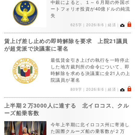
中銀によると、１～６月期の外国ポ
ートフォリオ投資が40億ドルの純流
失
.
625字｜
2026/8/6
｜経済｜
賃上げ差し止めの即時解除を要求 上院21議員
が超党派で決議案に署名
最低賃金引き上げの執行を一時停止
した地方裁判所の命令について、即
時解除を求める決議案に全21人の上
院議員が署名
.
809字｜
2026/8/6
｜経済｜
上半期２万3000人に達する 北イロコス、クル
ーズ船乗客数
今年上半期に北イロコス州に寄港し
た国際クルーズ船の乗客数が２万