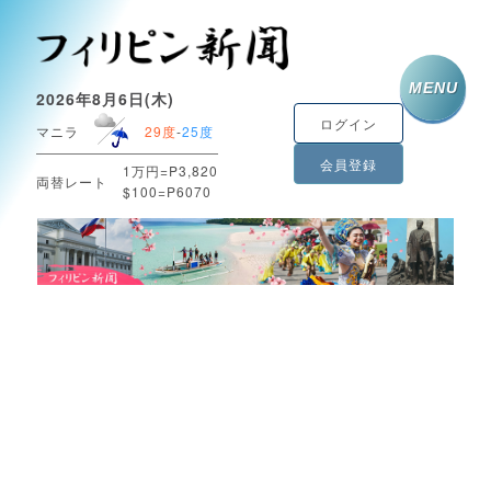
MENU
2026年8月6日(木)
ログイン
マニラ
29度
-
25度
会員登録
1万円=P3,820
両替レート
$100=P6070