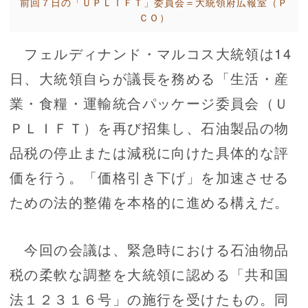
前回７日の「ＵＰＬＩＦＴ」委員会＝大統領府広報室（Ｐ
ＣＯ）
フェルディナンド・マルコス大統領は14
日、大統領自らが議長を務める「生活・産
業・食糧・運輸統合パッケージ委員会（Ｕ
ＰＬＩＦＴ）を再び招集し、石油製品の物
品税の停止または減税に向けた具体的な評
価を行う。「価格引き下げ」を加速させる
ための法的整備を本格的に進める構えだ。
今回の会議は、緊急時における石油物品
税の柔軟な調整を大統領に認める「共和国
法１２３１６号」の施行を受けたもの。同