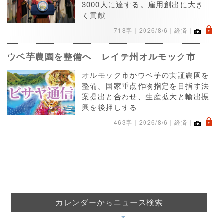
3000人に達する。雇用創出に大き
く貢献
.
718字｜
2026/8/6
｜経済｜
ウベ芋農園を整備へ レイテ州オルモック市
オルモック市がウベ芋の実証農園を
整備。国家重点作物指定を目指す法
案提出と合わせ、生産拡大と輸出振
興を後押しする
.
463字｜
2026/8/6
｜経済｜
カレンダーからニュース検索