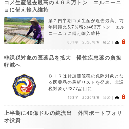
コメ生産過去最高の４６３万トン エルニーニ
ョに備え輸入維持
第２四半期コメ生産が過去最高、前
年同期比5.7％増の463万トン。エル
ニーニョに備え輸入維持
.
801字｜
2026/8/6
｜経済｜
非課税対象の医薬品を拡大 慢性疾患薬の負担
軽減へ
ＢＩＲは付加価値税の免除対象とな
る医薬品の最新リストを発表。非課
税対象が2277品目に
.
463字｜
2026/8/6
｜経済｜
上半期に40億ドルの純流出 外国ポートフォリ
オ投資