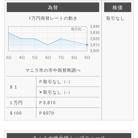
為替
株価
1万円両替レートの動き
取引なし
マニラ市の市中両替商調べ
Ｐ取引なし（-）
＄１
￥取引なし（-）
１万円
Ｐ3,810
＄100
Ｐ6070
きょうの地元紙トップニュース