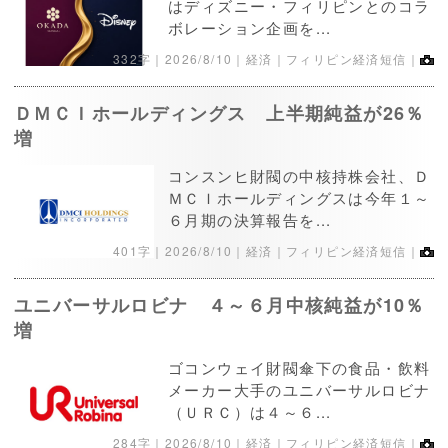
はディズニー・フィリピンとのコラ
ボレーション企画を...
332字｜
2026/8/10
｜経済｜フィリピン経済短信｜
ＤＭＣＩホールディングス 上半期純益が26％
増
コンスンヒ財閥の中核持株会社、Ｄ
ＭＣＩホールディングスは今年１～
６月期の決算報告を...
401字｜
2026/8/10
｜経済｜フィリピン経済短信｜
ユニバーサルロビナ ４～６月中核純益が10％
増
ゴコンウェイ財閥傘下の食品・飲料
メーカー大手のユニバーサルロビナ
（ＵＲＣ）は４～６...
284字｜
2026/8/10
｜経済｜フィリピン経済短信｜