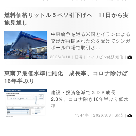
燃料価格リットル５ペソ引下げへ 11日から実
施見通し
中東紛争を巡る米国とイランによる
交渉が再開されたのを受けてシンガ
ポール市場で取引さ...
234字｜
2026/8/10
｜経済｜フィリピン経済短信｜
東南ア最低水準に鈍化 成長率、コロナ除けば
16年半ぶり
建設・投資急減でＧＤＰ成長
2.3％、コロナ除き16年半ぶり低水
準
1344字｜
2026/8/8
｜経済｜