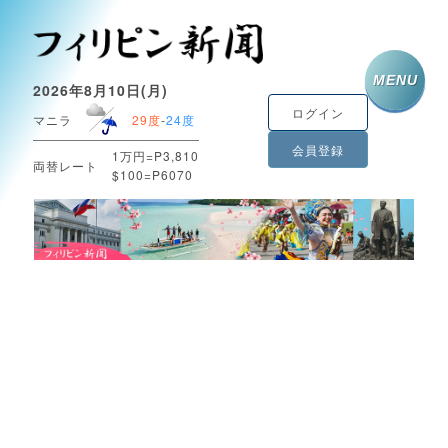
MENU
2026年8月10日(月)
ログイン
マニラ
29度
-
24度
会員登録
1万円=P3,810
両替レート
$100=P6070