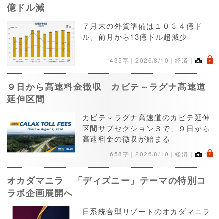
億ドル減
７月末の外貨準備は１０３４億ド
ル、前月から13億ドル超減少
.
435字｜
2026/8/10
｜経済｜
９日から高速料金徴収 カビテ～ラグナ高速道
延伸区間
カビテ～ラグナ高速道のカビテ延伸
区間サブセクション３で、９日から
高速料金の徴収が始まる
.
658字｜
2026/8/10
｜経済｜
オカダマニラ 「ディズニー」テーマの特別コ
ラボ企画展開へ
日系統合型リゾートのオカダマニラ