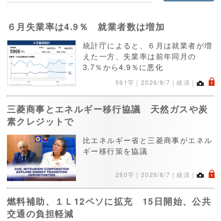
６月失業率は4.9％ 就業者数は増加
統計庁によると、６月は就業者が増
えた一方、失業率は前年同月の
3.7％から4.9％に悪化
.
591字｜
2026/8/7
｜経済｜
三菱商事とエネルギー移行協議 天然ガスや炭
素クレジットで
比エネルギー省と三菱商事がエネル
ギー移行策を協議
.
280字｜
2026/8/7
｜経済｜
燃料補助、１Ｌ12ペソに拡充 15日開始、公共
交通の負担軽減