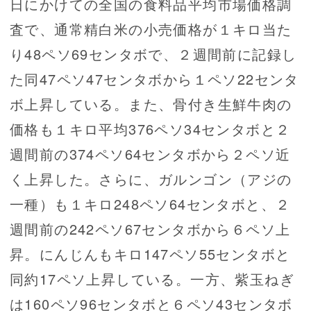
日にかけての全国の食料品平均市場価格調
査で、通常精白米の小売価格が１キロ当た
り48ペソ69センタボで、２週間前に記録し
た同47ペソ47センタボから１ペソ22センタ
ボ上昇している。また、骨付き生鮮牛肉の
価格も１キロ平均376ペソ34センタボと２
週間前の374ペソ64センタボから２ペソ近
く上昇した。さらに、ガルンゴン（アジの
一種）も１キロ248ペソ64センタボと、２
週間前の242ペソ67センタボから６ペソ上
昇。にんじんもキロ147ペソ55センタボと
同約17ペソ上昇している。一方、紫玉ねぎ
は160ペソ96センタボと６ペソ43センタボ