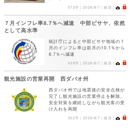
.
573字｜
2026/8/7
｜経済｜
７月インフレ率8.7％へ減速 中部ビサヤ、依然
として高水準
統計庁によると中部ビサヤ地域の７
月のインフレ率は前月の10.1％から
8.7％へ減速
.
439字｜
2026/8/7
｜経済｜
観光施設の営業再開 西ダバオ州
西ダバオ州では地震後の安全点検が
完了し観光施設の営業停止を解除。
安全対策を継続しながら観光客の受
け入れを再開
.
302字｜
2026/8/7
｜経済｜