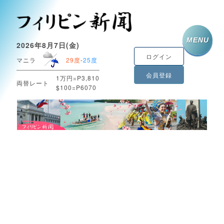
MENU
2026年8月7日(金)
ログイン
マニラ
29度
-
25度
会員登録
1万円=P3,810
両替レート
$100=P6070