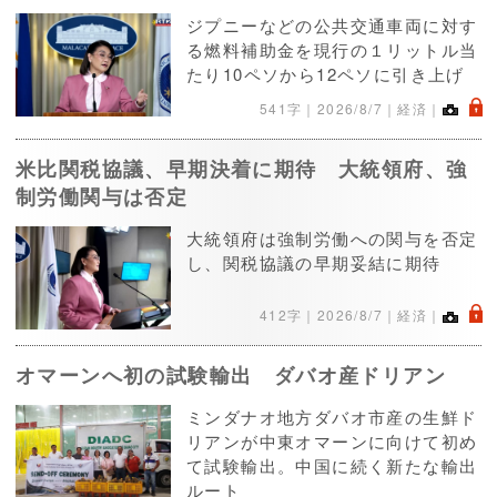
ジプニーなどの公共交通車両に対す
る燃料補助金を現行の１リットル当
たり10ペソから12ペソに引き上げ
.
541字｜
2026/8/7
｜経済｜
米比関税協議、早期決着に期待 大統領府、強
制労働関与は否定
大統領府は強制労働への関与を否定
し、関税協議の早期妥結に期待
.
412字｜
2026/8/7
｜経済｜
オマーンへ初の試験輸出 ダバオ産ドリアン
ミンダナオ地方ダバオ市産の生鮮ド
リアンが中東オマーンに向けて初め
て試験輸出。中国に続く新たな輸出
ルート