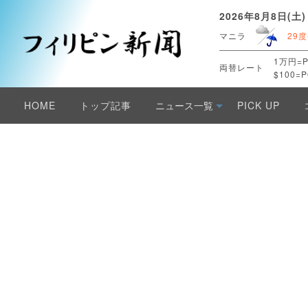
2026年8月8日(土)
マニラ
29度
1万円=P
両替レート
$100=P
HOME
トップ記事
ニュース一覧
PICK UP