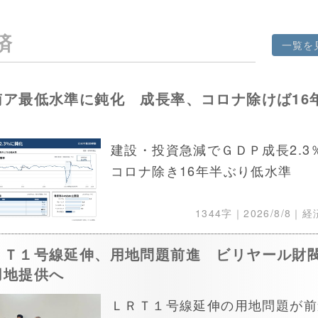
済
一覧を
南ア最低水準に鈍化 成長率、コロナ除けば16
り
建設・投資急減でＧＤＰ成長2.3
コロナ除き16年半ぶり低水準
1344字｜
2026/8/8
｜経
ＲＴ１号線延伸、用地問題前進 ビリヤール財
用地提供へ
ＬＲＴ１号線延伸の用地問題が前