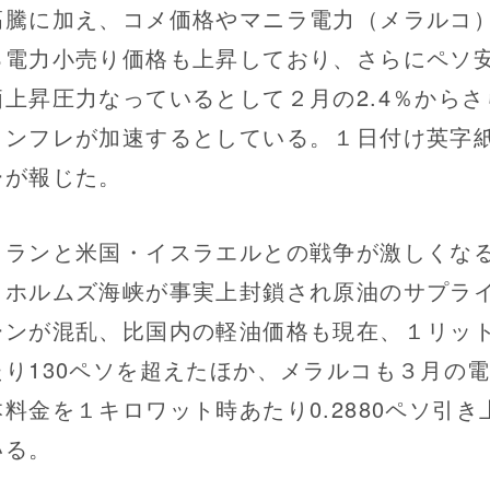
高騰に加え、コメ価格やマニラ電力（メラルコ
る電力小売り価格も上昇しており、さらにペソ
価上昇圧力なっているとして２月の2.4％からさ
インフレが加速するとしている。１日付け英字
ーが報じた。
ランと米国・イスラエルとの戦争が激しくな
、ホルムズ海峡が事実上封鎖され原油のサプラ
ーンが混乱、比国内の軽油価格も現在、１リッ
たり130ペソを超えたほか、メラルコも３月の
本料金を１キロワット時あたり0.2880ペソ引き
いる。