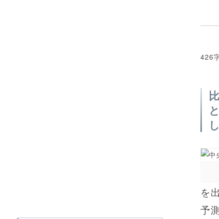
426
を
予