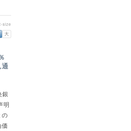
大
％
見通
央銀
声明
との
油価