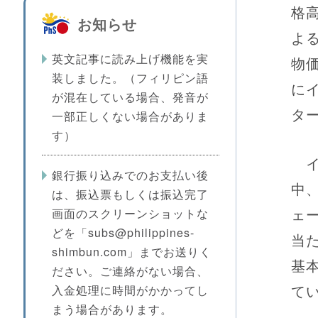
格
お知らせ
よ
英文記事に読み上げ機能を実
物
装しました。（フィリピン語
に
が混在している場合、発音が
タ
一部正しくない場合がありま
す）
イ
銀行振り込みでのお支払い後
中
は、振込票もしくは振込完了
ェ
画面のスクリーンショットな
どを「subs@philippines-
当
shimbun.com」までお送りく
基
ださい。ご連絡がない場合、
て
入金処理に時間がかかってし
まう場合があります。