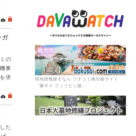
｜
.
ンガ
ミの
機事
を求
現地情報探すなら クチコミ掲示板サイト
「爆サイ フィリピン版」
｜
.
した
上げ