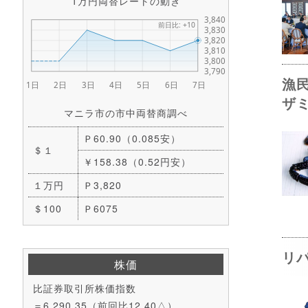
1万円両替レートの動き
漁
ザ
マニラ市の市中両替商調べ
Ｐ60.90（0.085安）
＄１
￥158.38（0.52円安）
１万円
Ｐ3,820
＄100
Ｐ6075
リ
株価
比証券取引所株価指数
＝6,290.35（前回比12.40△）