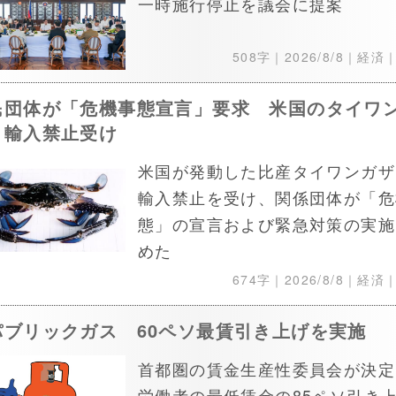
一時施行停止を議会に提案
508字｜
2026/8/8
｜経済
民団体が「危機事態宣言」要求 米国のタイワ
ミ輸入禁止受け
米国が発動した比産タイワンガザ
輸入禁止を受け、関係団体が「危
態」の宣言および緊急対策の実施
めた
674字｜
2026/8/8
｜経済
パブリックガス 60ペソ最賃引き上げを実施
首都圏の賃金生産性委員会が決定
労働者の最低賃金の85ペソ引き