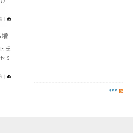
信｜
％増
ヒ氏
セミ
信｜
RSS