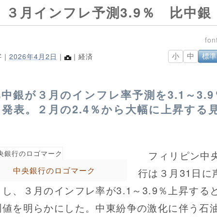
３月インフレ予測3.9％ 比中銀
字｜
2026年4月2日
｜
｜経済
小
中
標準
比中銀が３月のインフレ率予測を3.1～3.9
と発表。２月の2.4％から大幅に上昇する
し
フィリピン中
中央銀行のロゴマーク
行は３月31日に
出し、３月のインフレ率が3.1～3.9％上昇する
測値を明らかにした。中東紛争の激化に伴う石