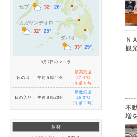
Ｎ
観
8月7日のマニラ
最高気温
日の出
午前５時41分
27.4°C
（午前８時）
最低気温
日の入り
午後６時23分
25.0°C
（午前２時）
不
増
為替