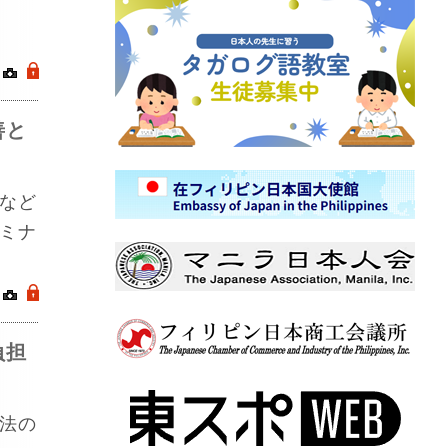
｜
.
善と
など
ミナ
｜
.
負担
法の