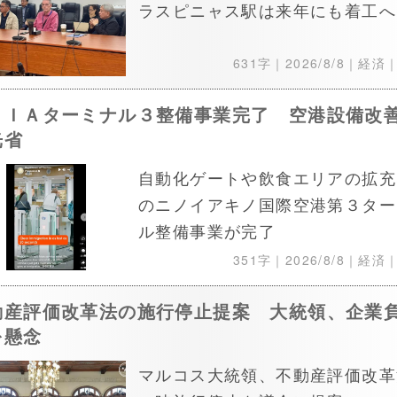
ラスピニャス駅は来年にも着工へ
631字｜
2026/8/8
｜経済
ＡＩＡターミナル３整備事業完了 空港設備改
光省
自動化ゲートや飲食エリアの拡充
のニノイアキノ国際空港第３ター
ル整備事業が完了
351字｜
2026/8/8
｜経済
動産評価改革法の施行停止提案 大統領、企業
を懸念
マルコス大統領、不動産評価改革