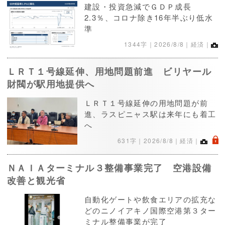
建設・投資急減でＧＤＰ成長
2.3％、コロナ除き16年半ぶり低水
準
1344字｜
2026/8/8
｜経済｜
ＬＲＴ１号線延伸、用地問題前進 ビリヤール
財閥が駅用地提供へ
ＬＲＴ１号線延伸の用地問題が前
進、ラスピニャス駅は来年にも着工
へ
.
631字｜
2026/8/8
｜経済｜
ＮＡＩＡターミナル３整備事業完了 空港設備
改善と観光省
自動化ゲートや飲食エリアの拡充な
どのニノイアキノ国際空港第３ター
ミナル整備事業が完了