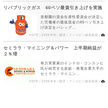
リパブリックガス 60ペソ最賃引き上げを実施
首都圏の賃金生産性委員会が決定し
た労働者の最低賃金の85ペソ引き上
げ決定をパシッグ...
342字｜
2026/8/8
｜経済｜フィリピン経済短信｜
セミララ・マイニング＆パワー 上半期純益が
２％増
有力実業家のイシドロ・コンスンヒ
氏が経営する炭鉱・発電企業大手の
セミララ・マイニン...
332字｜
2026/8/8
｜経済｜フィリピン経済短信｜