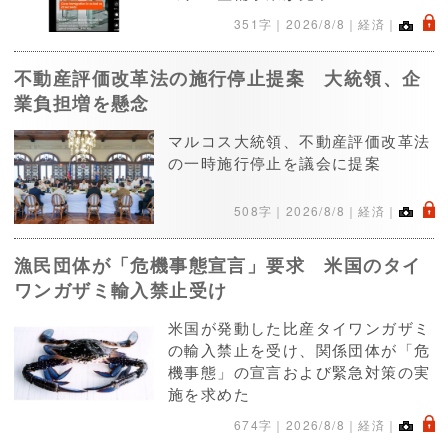
.
351字｜
2026/8/8
｜経済｜
不動産評価改革法の施行停止提案 大統領、企
業負担増を懸念
マルコス大統領、不動産評価改革法
の一時施行停止を議会に提案
.
508字｜
2026/8/8
｜経済｜
漁民団体が「危機事態宣言」要求 米国のタイ
ワンガザミ輸入禁止受け
米国が発動した比産タイワンガザミ
の輸入禁止を受け、関係団体が「危
機事態」の宣言および緊急対策の実
施を求めた
.
674字｜
2026/8/8
｜経済｜