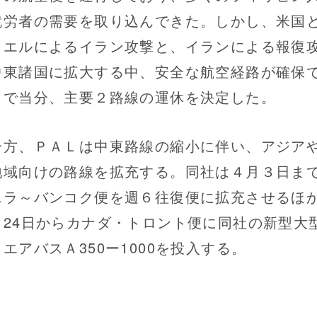
就労者の需要を取り込んできた。しかし、米国
ラエルによるイラン攻撃と、イランによる報復
中東諸国に拡大する中、安全な航空経路が確保
まで当分、主要２路線の運休を決定した。
方、ＰＡＬは中東路線の縮小に伴い、アジア
地域向けの路線を拡充する。同社は４月３日ま
ニラ～バンコク便を週６往復便に拡充させるほ
月24日からカナダ・トロント便に同社の新型大
エアバスＡ350ー1000を投入する。