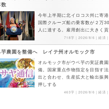
客数
今年上半期に北イロコス州に寄港
国際クルーズ船の乗客数が２万30
人に達する。雇用創出に大きく貢
718字｜
2026/8/6
｜経済
ベ芋農園を整備へ レイテ州オルモック市
オルモック市がウベ芋の実証農園
備。国家重点作物指定を目指す法
出と合わせ、生産拡大と輸出振興
押しする
463字｜
2026/8/6
｜経済