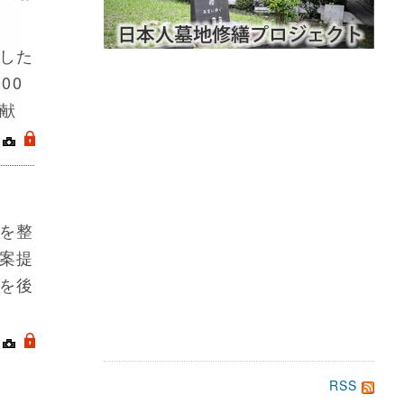
した
00
献
｜
.
を整
案提
を後
｜
.
RSS