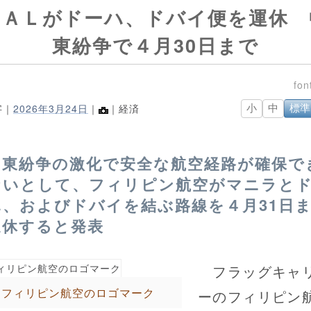
ＰＡＬがドーハ、ドバイ便を運休 
東紛争で４月30日まで
字｜
2026年3月24日
｜
｜経済
小
中
標準
中東紛争の激化で安全な航空経路が確保で
ないとして、フィリピン航空がマニラと
ハ、およびドバイを結ぶ路線を４月31日
運休すると発表
フラッグキャ
フィリピン航空のロゴマーク
ーのフィリピン