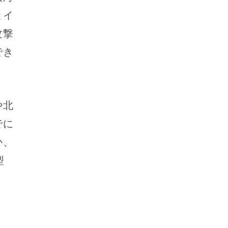
とイ
攻撃
でき
や北
でに
か、
型