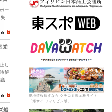
ポー
流失
｜
.
超党
止し
時解
院議
｜
.
現地情報探すなら クチコミ掲示板サイト
「爆サイ フィリピン版」
ズ船