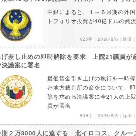
中銀によると、１～６月期の外国
トフォリオ投資が40億ドルの純
625字｜
2026/8/6
｜経済
上げ差し止めの即時解除を要求 上院21議員が
で決議案に署名
最低賃金引き上げの執行を一時停
た地方裁判所の命令について、即
除を求める決議案に全21人の上
員が署名
809字｜
2026/8/6
｜経済
半期２万3000人に達する 北イロコス、クルー