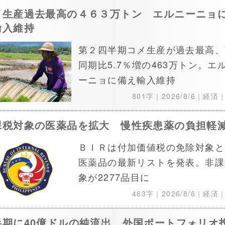
メ生産過去最高の４６３万トン エルニーニョ
輸入維持
第２四半期コメ生産が過去最高、
同期比5.7％増の463万トン。エ
ーニョに備え輸入維持
801字｜
2026/8/6
｜経済
課税対象の医薬品を拡大 慢性疾患薬の負担軽
ＢＩＲは付加価値税の免除対象と
医薬品の最新リストを発表。非課
象が2277品目に
463字｜
2026/8/6
｜経済
半期に40億ドルの純流出 外国ポートフォリオ