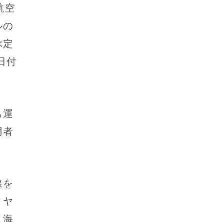
航空
ルの
ぶ定
日付
も運
用者
。
線を
リヤ
人海