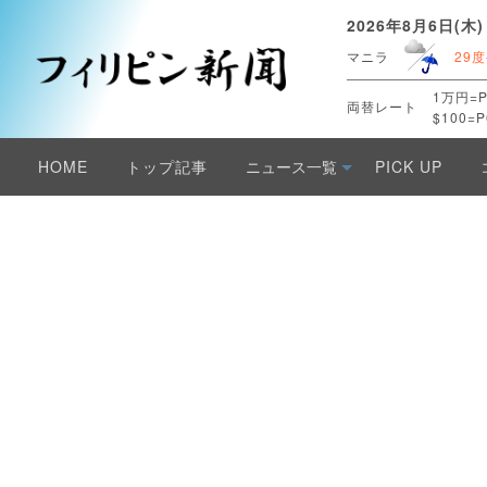
2026年8月6日(木)
マニラ
29度
1万円=P
両替レート
$100=P
HOME
トップ記事
ニュース一覧
PICK UP