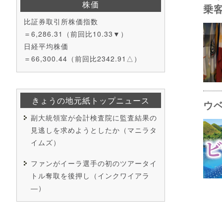
株価
乗
比証券取引所株価指数
＝6,286.31（前回比10.33▼）
日経平均株価
＝66,300.44（前回比2342.91△）
きょうの地元紙トップニュース
ウ
副大統領室が会計検査院に監査結果の
見逃しを求めようとしたか（マニラタ
イムズ）
ファンがイーラ選手の初のツアータイ
トル奪取を後押し（インクワイアラ
―）