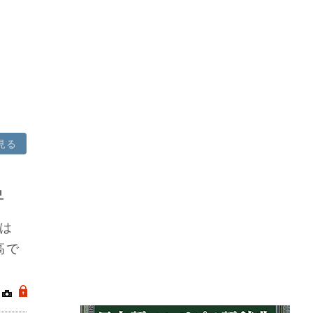
見る
昇
は
高で
｜
.