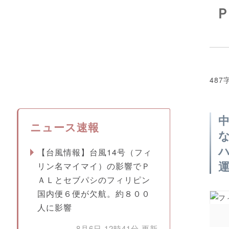
487
ニュース速報
【台風情報】台風14号（フィ
リン名マイマイ）の影響でＰ
ＡＬとセブパシのフィリピン
国内便６便が欠航。約８００
人に影響
8月6日 12時41分 更新