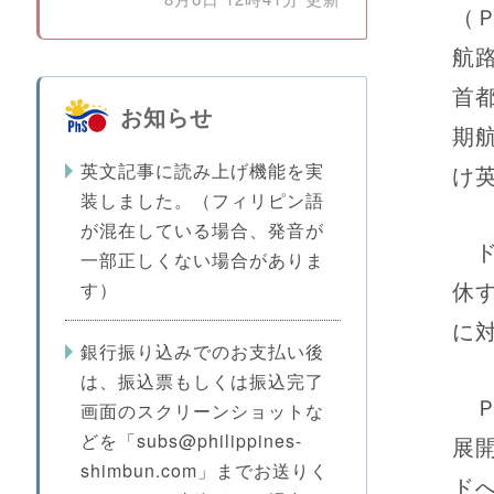
（
航
首
お知らせ
期
英文記事に読み上げ機能を実
け
装しました。（フィリピン語
が混在している場合、発音が
ド
一部正しくない場合がありま
休
す）
に
銀行振り込みでのお支払い後
は、振込票もしくは振込完了
Ｐ
画面のスクリーンショットな
どを「subs@philippines-
展
shimbun.com」までお送りく
ド