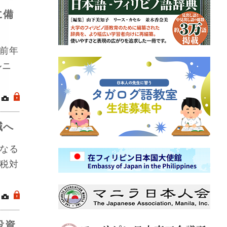
に備
前年
ルニ
｜
.
減へ
なる
税対
｜
.
投資