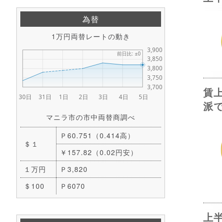
為替
1万円両替レートの動き
賃
派
マニラ市の市中両替商調べ
Ｐ60.751（0.414高）
＄１
￥157.82（0.02円安）
１万円
Ｐ3,820
＄100
Ｐ6070
上