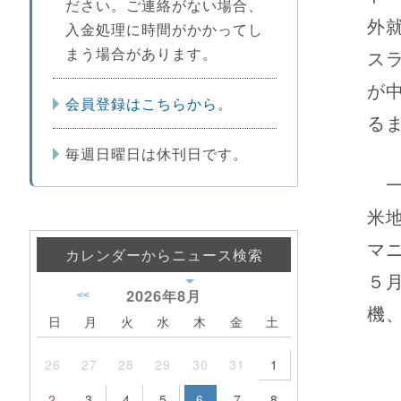
ださい。ご連絡がない場合、
外
入金処理に時間がかかってし
まう場合があります。
ス
が
会員登録はこちらから。
る
毎週日曜日は休刊日です。
一
米
マ
カレンダーからニュース検索
５
2026年
8月
<<
機、
日
月
火
水
木
金
土
26
27
28
29
30
31
1
2
3
4
5
6
7
8