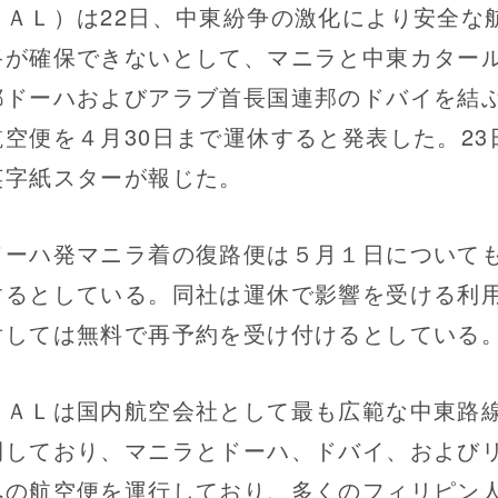
ＰＡＬ）は22日、中東紛争の激化により安全な
路が確保できないとして、マニラと中東カター
都ドーハおよびアラブ首長国連邦のドバイを結
航空便を４月30日まで運休すると発表した。23
英字紙スターが報じた。
ーハ発マニラ着の復路便は５月１日について
するとしている。同社は運休で影響を受ける利
対しては無料で再予約を受け付けるとしている
ＡＬは国内航空会社として最も広範な中東路
開しており、マニラとドーハ、ドバイ、および
への航空便を運行しており、多くのフィリピン