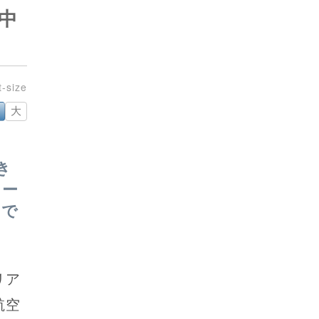
中
大
き
ドー
まで
リア
航空