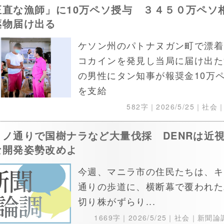
正直な漁師」に10万ペソ授与 ３４５０万ペソ
薬物届け出る
ケソン州のパトナヌガン町で漂着
コカインを発見し当局に届け出た
の男性にタン知事が報奨金10万
を支給
582字｜
2026/5/25
｜社会
リノ通りで国樹ナラなど大量伐採 DENRは近
な開発姿勢改めよ
今週、マニラ市の住民たちは、キ
通りの歩道に、横断幕で覆われた
切り株がずらり...
1669字｜
2026/5/25
｜社会｜新聞論