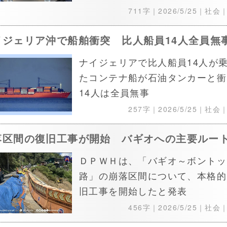
711字｜
2026/5/25
｜社会
イジェリア沖で船舶衝突 比人船員14人全員無
ナイジェリアで比人船員14人が
たコンテナ船が石油タンカーと衝
14人は全員無事
257字｜
2026/5/25
｜社会
落区間の復旧工事が開始 バギオへの主要ルー
ＤＰＷＨは、「バギオ～ボントッ
路」の崩落区間について、本格的
旧工事を開始したと発表
456字｜
2026/5/25
｜社会