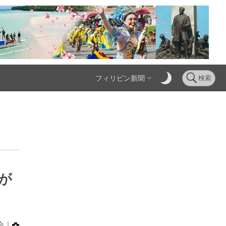
フィリピン新聞
検索
が
会｜