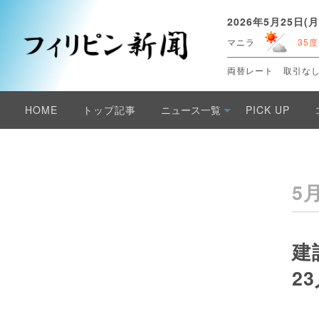
2026年5月25日(月
マニラ
35度
両替レート
取引な
HOME
トップ記事
ニュース一覧
PICK UP
5
建
2