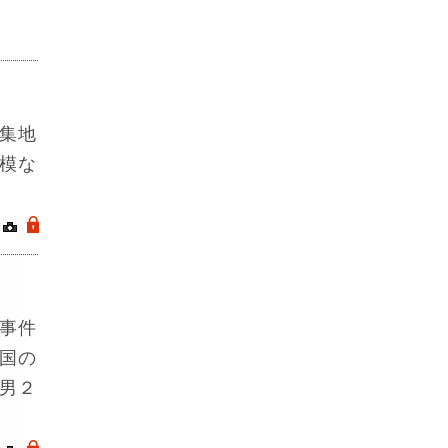
集地
模な
｜
.
事件
国の
男２