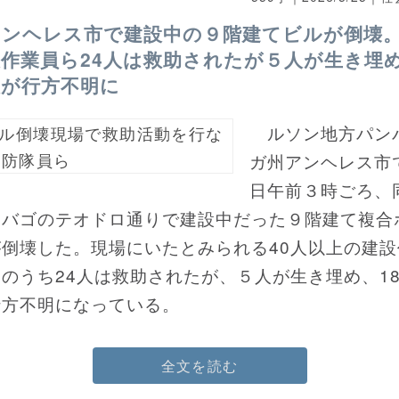
アンヘレス市で建設中の９階建てビルが倒壊
作業員ら24人は救助されたが５人が生き埋め
人が行方不明に
ルソン地方パン
ガ州アンヘレス市で
日午前３時ごろ、
リバゴのテオドロ通りで建設中だった９階建て複合
が倒壊した。現場にいたとみられる40人以上の建設
のうち24人は救助されたが、５人が生き埋め、1
行方不明になっている。
全文を読む