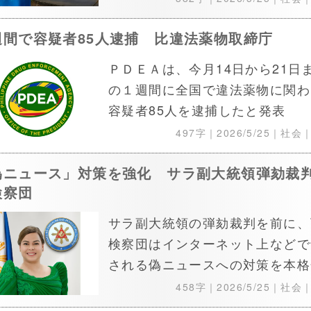
週間で容疑者85人逮捕 比違法薬物取締庁
ＰＤＥＡは、今月14日から21日
の１週間に全国で違法薬物に関わ
容疑者85人を逮捕したと発表
497字｜
2026/5/25
｜社会
偽ニュース」対策を強化 サラ副大統領弾劾裁
検察団
サラ副大統領の弾劾裁判を前に、
検察団はインターネット上などで
される偽ニュースへの対策を本格
458字｜
2026/5/25
｜社会