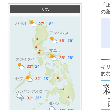
「
天気
の
キ
的