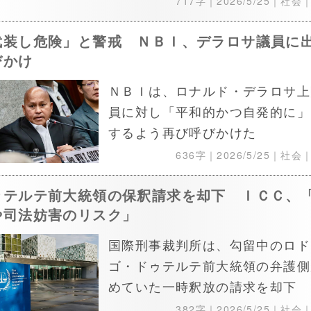
717字｜
2026/5/25
｜社会
武装し危険」と警戒 ＮＢＩ、デラロサ議員に
びかけ
ＮＢＩは、ロナルド・デラロサ上
員に対し「平和的かつ自発的に」
するよう再び呼びかけた
636字｜
2026/5/25
｜社会
ゥテルテ前大統領の保釈請求を却下 ＩＣＣ、
や司法妨害のリスク」
国際刑事裁判所は、勾留中のロド
ゴ・ドゥテルテ前大統領の弁護側
めていた一時釈放の請求を却下
382字｜
2026/5/25
｜社会