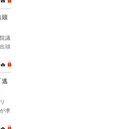
｜
.
出頭
院議
出頭
｜
.
「逃
リ
が求
｜
.