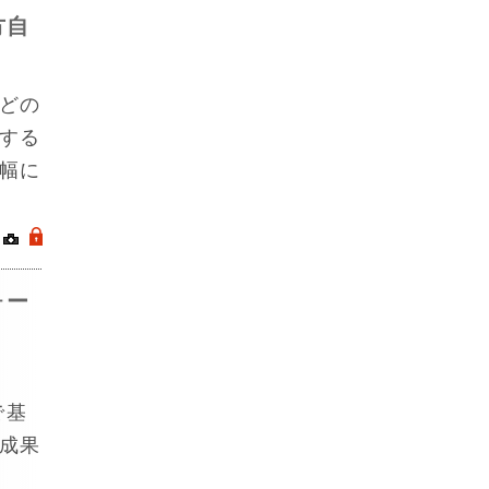
方自
どの
する
幅に
｜
.
ォー
で基
成果