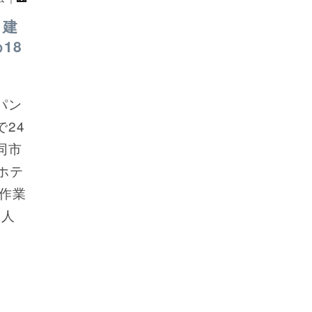
。建
18
パン
24
同市
ホテ
作業
8人