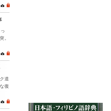
｜
.
事
乗っ
突。
｜
.
ト
ク道
な復
｜
.