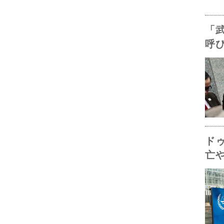
「
呼
ド
亡