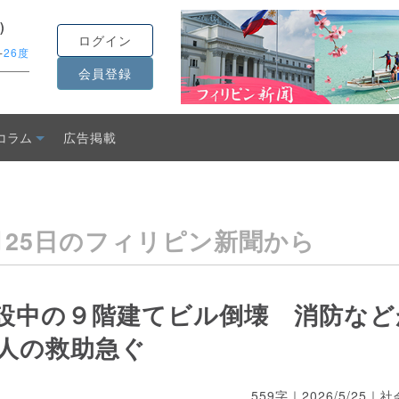
)
ログイン
-
26度
会員登録
し
コラム
広告掲載
月25日のフィリピン新聞から
設中の９階建てビル倒壊 消防など
3人の救助急ぐ
559字｜
2026/5/25
｜社