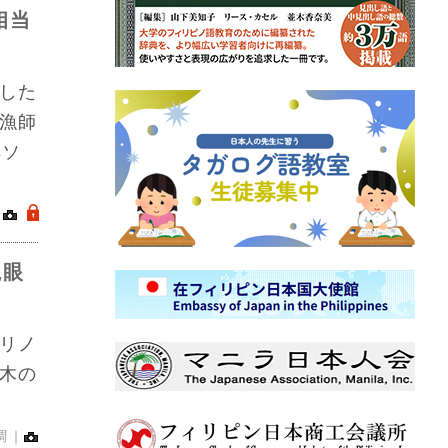
相当
した
漁師
ペソ
｜
.
視眼
リノ
木の
調｜