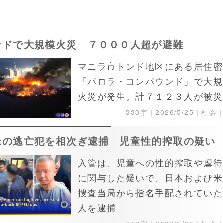
ンドで大規模火災 ７０００人超が避難
マニラ市トンド地区にある居住密
「パロラ・コンパウンド」で大規
火災が発生。計７１２３人が被災
333字｜
2026/5/25
｜社会
米の逃亡犯を相次ぎ逮捕 児童性的搾取の疑い
入管は、児童への性的搾取や虐待
に関与した疑いで、日本および米
捜査当局から指名手配されていた
人を逮捕