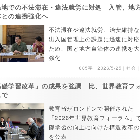
光地での不法滞在・違法就労に対処 入管、地
体との連携強化へ
不法滞在や違法就労、治安維持な
出入国管理上の課題に迅速に対応
ため、国と地方自治体の連携を大
強化
885字｜
2026/5/25
｜社会
基礎学習改革」の成果を強調 比、世界教育フ
ムで
教育省がロンドンで開催された
「2026年世界教育フォーラム」
礎学習の向上に向けた構造改革の
を公表