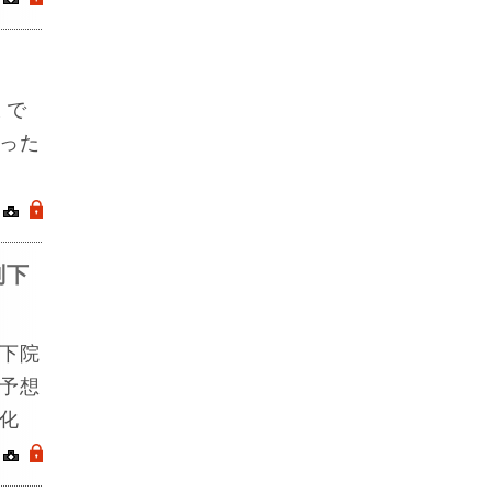
まで
った
｜
.
判下
下院
予想
化
｜
.