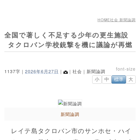
HOME
社会 新聞論調
全国で著しく不足する少年の更生施設
タクロバン学校銃撃を機に議論が再燃
1137字｜
2026年6月27日
｜
｜社会｜新聞論調
小
中
標準
大
新聞論調
レイテ島タクロバン市のサンホセ・ハイ