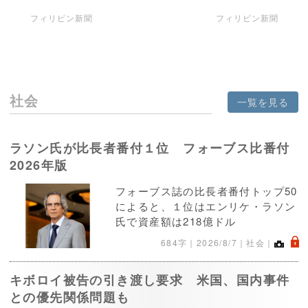
フィリピン新聞
フィリピン新聞
社会
一覧を見る
ラソン氏が比長者番付１位 フォーブス比番付
2026年版
フォーブス誌の比長者番付トップ50
によると、１位はエンリケ・ラソン
氏で資産額は218億ドル
.
684字｜
2026/8/7
｜社会｜
キボロイ被告の引き渡し要求 米国、国内事件
との優先関係問題も