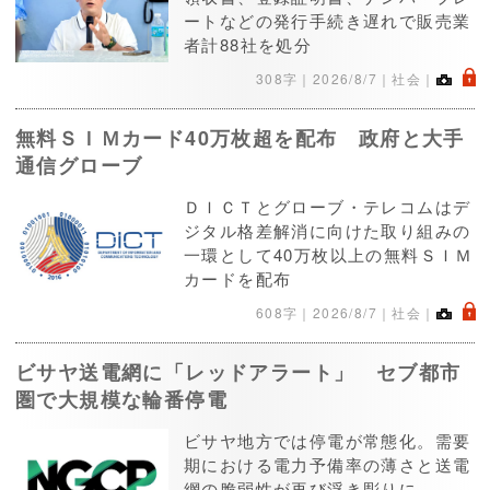
ートなどの発行手続き遅れで販売業
者計88社を処分
.
308字｜
2026/8/7
｜社会｜
無料ＳＩＭカード40万枚超を配布 政府と大手
通信グローブ
ＤＩＣＴとグローブ・テレコムはデ
ジタル格差解消に向けた取り組みの
一環として40万枚以上の無料ＳＩＭ
カードを配布
.
608字｜
2026/8/7
｜社会｜
ビサヤ送電網に「レッドアラート」 セブ都市
圏で大規模な輪番停電
ビサヤ地方では停電が常態化。需要
期における電力予備率の薄さと送電
網の脆弱性が再び浮き彫りに