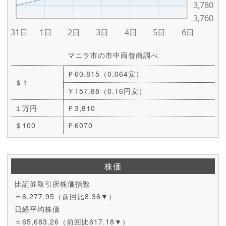
マニラ市の市中両替商調べ
Ｐ60.815（0.064安）
＄１
￥157.88（0.16円安）
１万円
Ｐ3,810
＄100
Ｐ6070
株価
比証券取引所株価指数
＝6,277.95（前回比8.36▼）
日経平均株価
＝65,683.26（前回比617.18▼）