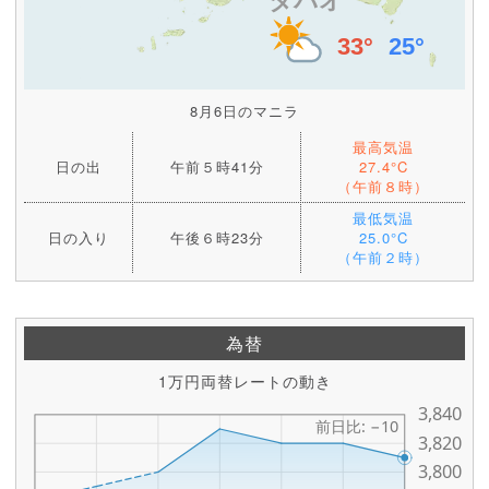
8月6日のマニラ
最高気温
日の出
午前５時41分
27.4°C
（午前８時）
最低気温
日の入り
午後６時23分
25.0°C
（午前２時）
為替
1万円両替レートの動き