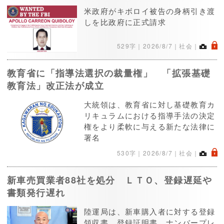
米政府がキボロイ被告の身柄引き渡
しを比政府に正式請求
.
529字｜
2026/8/7
｜社会｜
教育省に「指導法選択の裁量権」 「拡張基礎
教育法」改正法が成立
大統領は、教育省に対し基礎教育カ
リキュラムにおける指導手法の決定
権をより柔軟に与える新たな法律に
署名
.
530字｜
2026/8/7
｜社会｜
新車売買業者88社を処分 ＬＴＯ、登録遅延や
書類発行遅れ
陸運局は、新車購入者に対する登録
領収書、登録証明書、ナンバープレ