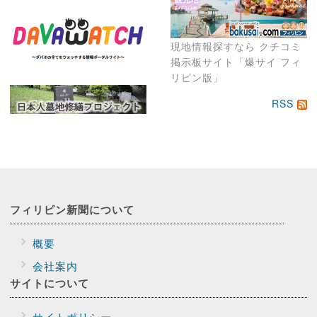
現地情報探すなら クチコミ
掲示板サイト「爆サイ フィ
リピン版」
RSS
フィリピン新聞に
ついて
概要
会社案内
サイトに
ついて
サイトポリシー