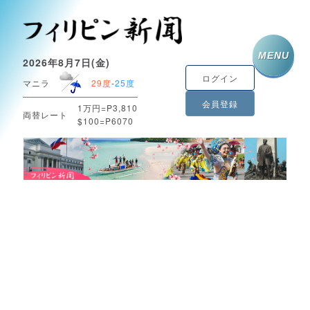
MENU
2026年8月7日(金)
ログイン
マニラ
29度
-
25度
会員登録
1万円=P3,810
両替レート
$100=P6070