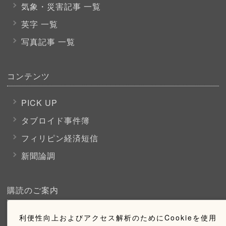
気象・災害記事 一覧
英字 一覧
写真記事 一覧
コンテンツ
PICK UP
タブロイド事件簿
フィリピン経済短信
新聞論調
購読のご案内
ウェブ購読のご案内
利便性向上およびアクセス解析のためにCookieを使用