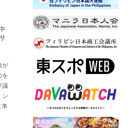
中
サ
校が
のを
評議
ミン
に準