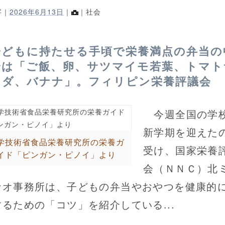
字｜
2026年6月13日
｜
｜社会
子どもに持たせる手頃で栄養満点の弁当の
身は「ご飯、卵、サツマイモ若葉、トマト
ラダ、バナナ」。フィリピン栄養評議会
今週全国の学
新学期を迎えた
学技術省食品栄養研究所の栄養ガ
受け、国家栄養
イド「ピンガン・ピノイ」より
会（ＮＮＣ）北
ナオ事務所は、子どもの弁当やおやつを健康的
するための「コツ」を紹介している...