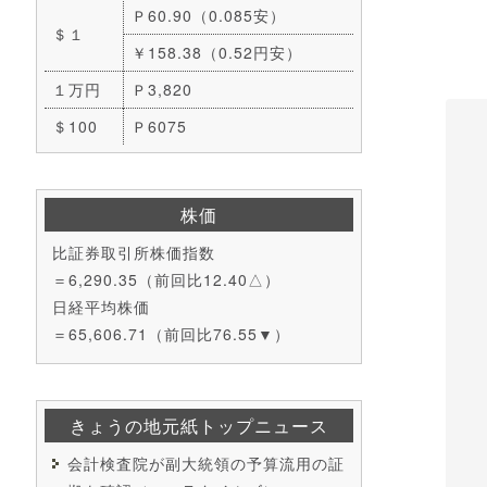
Ｐ60.90（0.085安）
＄１
￥158.38（0.52円安）
１万円
Ｐ3,820
＄100
Ｐ6075
株価
比証券取引所株価指数
＝6,290.35（前回比12.40△）
日経平均株価
＝65,606.71（前回比76.55▼）
きょうの地元紙トップニュース
会計検査院が副大統領の予算流用の証