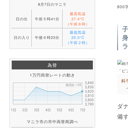
8月7日のマニラ
800
最高気温
日の出
午前５時41分
27.4°C
（午前８時）
最低気温
日の入り
午後６時23分
25.0°C
（午前２時）
為替
1万円両替レートの動き
科
ダ
備
マニラ市の市中両替商調べ