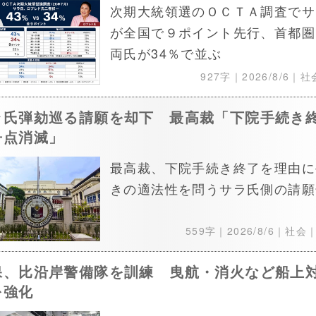
次期大統領選のＯＣＴＡ調査でサ
が全国で９ポイント先行、首都圏
両氏が34％で並ぶ
927字｜
2026/8/6
｜社
ラ氏弾劾巡る請願を却下 最高裁「下院手続き
争点消滅」
最高裁、下院手続き終了を理由に
きの適法性を問うサラ氏側の請願
559字｜
2026/8/6
｜社会
保、比沿岸警備隊を訓練 曳航・消火など船上
を強化