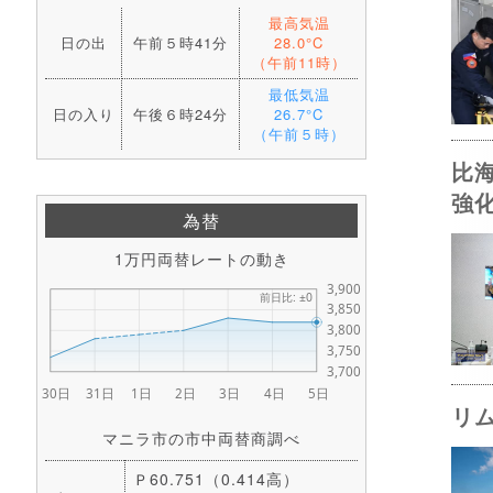
最高気温
日の出
午前５時41分
28.0°C
（午前11時）
最低気温
日の入り
午後６時24分
26.7°C
（午前５時）
比
強
為替
1万円両替レートの動き
リ
マニラ市の市中両替商調べ
Ｐ60.751（0.414高）