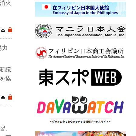
消火
｜
.
協力
新議
を協
｜
.
習、