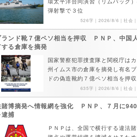
環太平洋合同演習（リムパック）
弾射撃で３位
526字｜
2026/8/6
｜社会
ブランド靴７億ペソ相当を押収 ＰＮＰ、中国
有する倉庫を摘発
国家警察犯罪捜査隊と関税庁はカ
州イムス市の倉庫を摘発し有名ブ
ドの偽造靴約７億ペソ相当を押収
635字｜
2026/8/6
｜社会
法賭博摘発へ情報網を強化 ＰＮＰ、７月に940
を逮捕
ＰＮＰは、全国で横行する違法賭
拠点や運営組織を壊滅させるため