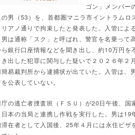
ゴン」メンバー
人の男（53）を、首都圏マニラ市イントラムロ
ソリアノ通りで拘束したと発表した。入管によ
、男は通称「スク」と呼ばれ、警官を名乗って
から銀行口座情報などを聞き出し、約10万円を
引き出した犯罪に関与した疑いで２０２６年２
岡簡易裁判所から逮捕状が出ていた。入管は、
前を公表していない。
庁の逃亡者捜査班（ＦＳＵ）が20日午後、国
、日本の当局と連携し作戦を実行した。男は19
期滞在者として入国後、25年４月には永住ビザ