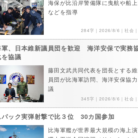
海保が比沿岸警備隊に曳航や船上
などを指導
284字｜
2026/8/6
｜社会
海軍、日本維新議員団を歓迎 海洋安保で実務
化を協議
藤田文武共同代表を団長とする維
員団が比海軍訪問、海洋安保協力
議
345字｜
2026/8/6
｜社会
ムパック実弾射撃で比３位 30カ国参加
比海軍艦が世界最大規模の海上演