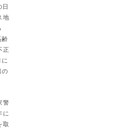
の日
ス地
る
高齢
不正
月に
男の
家警
年に
を取