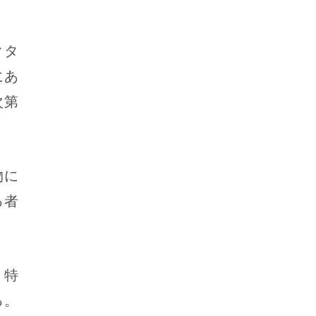
クタ
にあ
次第
物に
る者
・特
る。