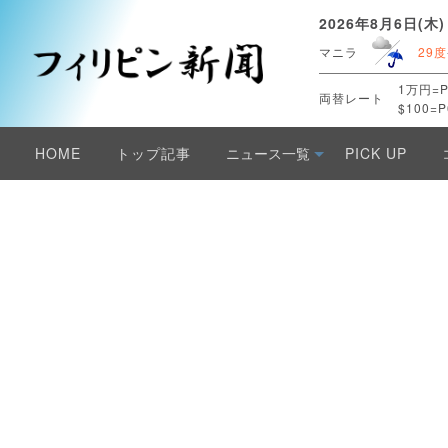
2026年8月6日(木)
マニラ
29度
1万円=P
両替レート
$100=P
HOME
トップ記事
ニュース一覧
PICK UP