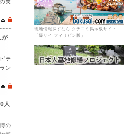
の実
｜
.
現地情報探すなら クチコミ掲示板サイト
「爆サイ フィリピン版」
人が
ビテ
ラン
｜
.
0人
博の
地域