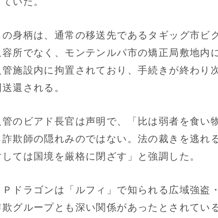
していた。
の身柄は、通常の移送先であるタギッグ市ビ
収容所でなく、モンテンルパ市の矯正局敷地内
入管施設内に拘置されており、手続きが終わり
制送還される。
管のビアド長官は声明で、「比は弱者を食い
る詐欺師の隠れみのではない。法の裁きを逃れ
対しては国境を厳格に閉ざす」と強調した。
Ｐドラゴンは「ルフィ」で知られる広域強盗
詐欺グループとも深い関係があったとされてい