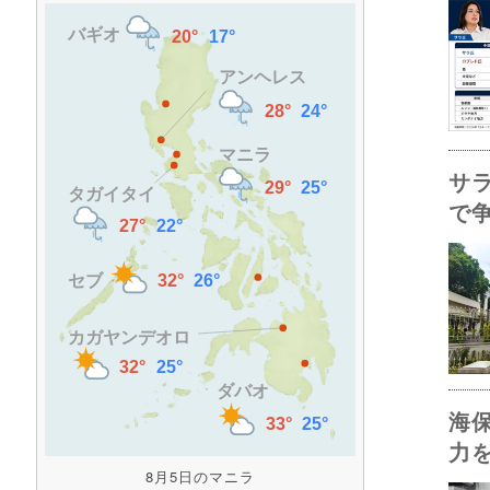
サ
で
海
力
8月5日のマニラ