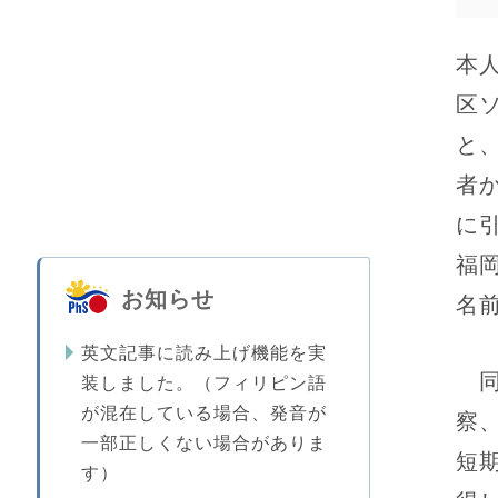
本
区
と
者
に
福
お知らせ
名
英文記事に読み上げ機能を実
同
装しました。（フィリピン語
が混在している場合、発音が
察
一部正しくない場合がありま
短
す）