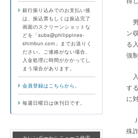
得
銀行振り込みでのお支払い後
は、振込票もしくは振込完了
男
画面のスクリーンショットな
ン
どを「subs@philippines-
る
shimbun.com」までお送りく
ださい。ご連絡がない場合、
強
入金処理に時間がかかってし
まう場合があります。
入
会員登録はこちらから。
す
に
毎週日曜日は休刊日です。
Ｊ
殊
カレンダーからニュース検索