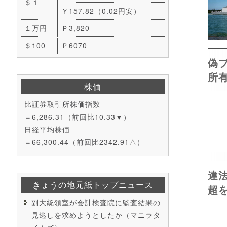
＄１
￥157.82（0.02円安）
１万円
Ｐ3,820
＄100
Ｐ6070
偽
所
株価
比証券取引所株価指数
＝6,286.31（前回比10.33▼）
日経平均株価
＝66,300.44（前回比2342.91△）
違
きょうの地元紙トップニュース
超
副大統領室が会計検査院に監査結果の
見逃しを求めようとしたか（マニラタ