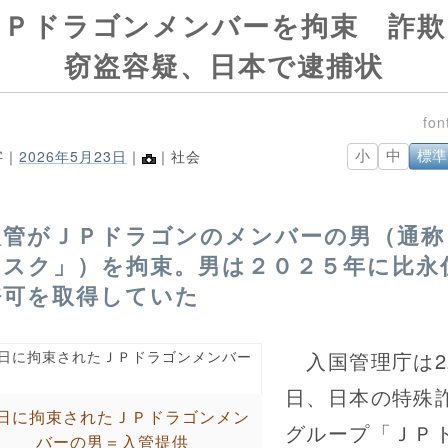
ＪＰドラゴンメンバーを拘束 詐欺
窃盗容疑、日本で逮捕状
字｜
2026年5月23日
｜
｜社会
小
中
標準
入管がＪＰドラゴンのメンバーの男（通称
「スク」）を拘束。男は２０２５年に比永
許可を取得していた
入国管理庁は2
日、日本の特殊
0日に拘束されたＪＰドラゴンメン
グループ「ＪＰ
バーの男＝入管提供