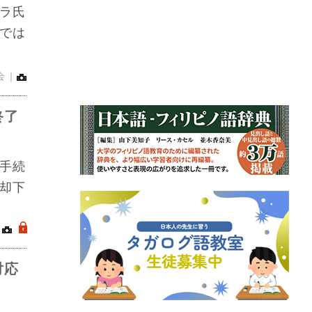
ラ氏
では
会｜
終了
手続
却下
｜
.
対応