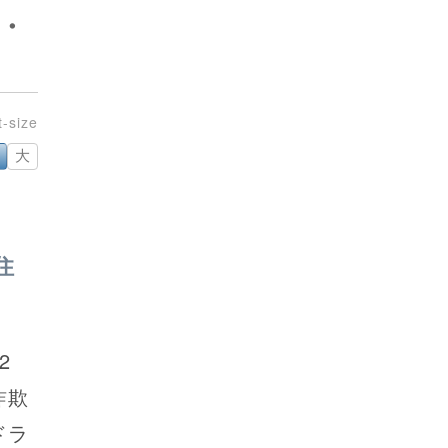
・
大
住
2
詐欺
ドラ