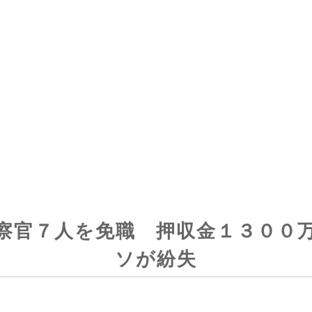
察官７人を免職 押収金１３００
ソが紛失