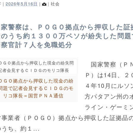
字｜
2026年5月16日
｜
｜社会
国家警察は、ＰＯＧＯ拠点から押収した証
金のうち約１３００万ペソが紛失した問題
警察官計７人を免職処分
国家警察（Ｐ
Ｐ）は14日、２
ＯＧＯ拠点から押収した現金の紛
４年10月にルソ
問題で記者会見するＣＩＤＧのモ
方バタアン州の
リコ隊長＝国営ＰＮＡ通信
ライン・ゲーミ
営事業者（ＰＯＧＯ）拠点から押収した証拠品
うち、約１...