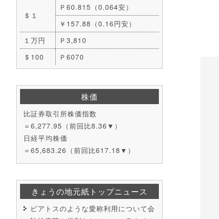
Ｐ60.815（0.064安）
＄１
￥157.88（0.16円安）
１万円
Ｐ3,810
＄100
Ｐ6070
株価
比証券取引所株価指数
＝6,277.95（前回比8.36▼）
日経平均株価
＝65,683.26（前回比617.18▼）
きょうの地元紙トップニュース
ピアトスのような愛称利用について会