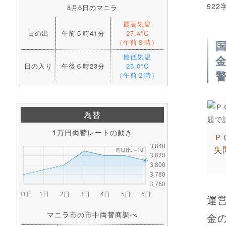
922
8月6日のマニラ
最高気温
日の出
午前５時41分
27.4°C
（午前８時）
最低気温
日の入り
午後６時23分
25.0°C
（午前２時）
為替
1万円両替レートの動き
Ｐ
失
運
マニラ市の市中両替商調べ
金の