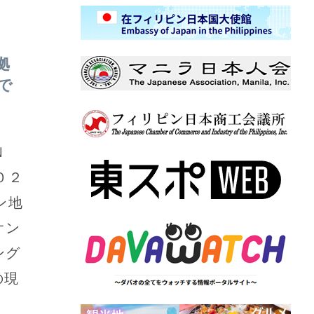
拠
で
Ｎ
０２
ン地
オン
ング
の現