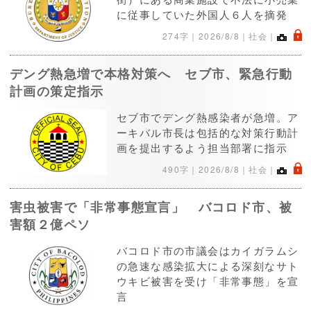
に従事していた外国人６人を摘発
.
274字｜
2026/8/8
｜社会｜
デング熱急増で本格対策へ セブ市、緊急行動
計画の策定指示
セブ市でデング熱感染者が急増。ア
ーキバル市長は包括的な対策行動計
画を提出するよう担当部署に指示
.
490字｜
2026/8/8
｜社会｜
害虫被害で「非常事態宣言」 バコロド市、被
害額２億ペソ
バコロド市の市議会はカイガラムシ
の急速な感染拡大による深刻なサト
ウキビ被害を受け「非常事態」を宣
言