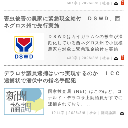
.
601字｜
2026/8/8
｜社会｜
害虫被害の農家に緊急現金給付 ＤＳＷＤ、西
ネグロス州で先行実施
ＤＳＷＤはカイガラムシの被害が深
刻化している西ネグロス州で小規模
農家を対象に緊急現金給付を実施
.
439字｜
2026/8/8
｜社会｜
デラロサ議員逮捕はいつ実現するのか ＩＣＣ
逮捕状で潜伏中の指名手配犯
国家捜査局（NBI）はこのほど、ロ
ナルド・デラロサ上院議員がすでに
逮捕されており、...
1214字｜
2026/8/8
｜社会｜新聞論調｜