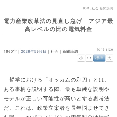
HOME
社会 新聞論調
電力産業改革法の見直し急げ アジア最
高レベルの比の電気料金
1960字｜
2026年5月6日
｜社会｜新聞論調
小
中
標準
大
哲学における「オッカムの剃刀」とは、
ある事柄を説明する際、最も単純な説明や
モデルが正しい可能性が高いとする思考法
だ。これは、政策立案者を長年悩ませてき
た謎――なぜフィリピンの電気料金は地域