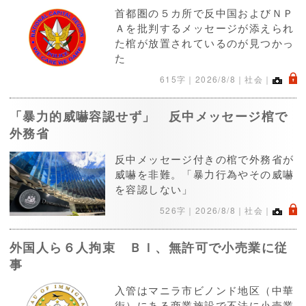
首都圏の５カ所で反中国およびＮＰ
Ａを批判するメッセージが添えられ
た棺が放置されているのが見つかっ
た
.
615字｜
2026/8/8
｜社会｜
「暴力的威嚇容認せず」 反中メッセージ棺で
外務省
反中メッセージ付きの棺で外務省が
威嚇を非難。「暴力行為やその威嚇
を容認しない」
.
526字｜
2026/8/8
｜社会｜
外国人ら６人拘束 ＢＩ、無許可で小売業に従
事
入管はマニラ市ビノンド地区（中華
街）にある商業施設で不法に小売業