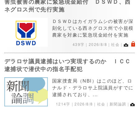
害虫被害の農家に緊急現金給付 ＤＳＷＤ、西
ネグロス州で先行実施
ＤＳＷＤはカイガラムシの被害が深
刻化している西ネグロス州で小規模
農家を対象に緊急現金給付を実施
.
439字｜
2026/8/8
｜社会｜
デラロサ議員逮捕はいつ実現するのか ＩＣＣ
逮捕状で潜伏中の指名手配犯
国家捜査局（NBI）はこのほど、ロ
ナルド・デラロサ上院議員がすでに
逮捕されており、...
1214字｜
2026/8/8
｜社会｜新聞論調｜