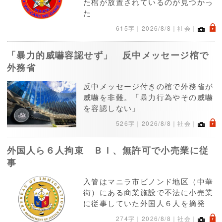
た棺が放置されているのが見つかっ
た
.
615字｜
2026/8/8
｜社会｜
「暴力的威嚇容認せず」 反中メッセージ棺で
外務省
反中メッセージ付きの棺で外務省が
威嚇を非難。「暴力行為やその威嚇
を容認しない」
.
526字｜
2026/8/8
｜社会｜
外国人ら６人拘束 ＢＩ、無許可で小売業に従
事
入管はマニラ市ビノンド地区（中華
街）にある商業施設で不法に小売業
に従事していた外国人６人を摘発
.
274字｜
2026/8/8
｜社会｜