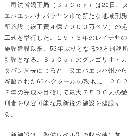
司法省矯正局（ＢｕＣｏｒ）は20日、ヌ
エバエシハ州パラヤン市で新たな地域刑務
所施設（総工費４億７０００万ペソ）の起
工式を挙行した。１９７３年のレイテ州の
施設建設以来、53年ぶりとなる地方刑務所
新設となる。ＢｕＣｏｒのグレゴリオ・カ
タパン局長によると、ヌエバエシハ州から
寄贈された60ヘクタールの敷地に、２０２
７年の完成を目指して最大７５００人の受
刑者を収容可能な最新鋭の施設を建設す
る。
新施設は、警備レベル別の収容棟に加