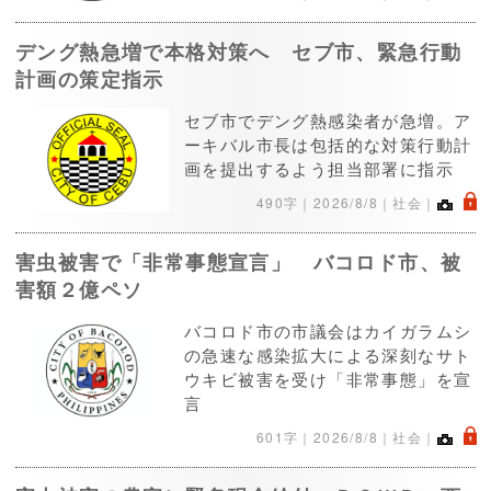
デング熱急増で本格対策へ セブ市、緊急行動
計画の策定指示
セブ市でデング熱感染者が急増。ア
ーキバル市長は包括的な対策行動計
画を提出するよう担当部署に指示
.
490字｜
2026/8/8
｜社会｜
害虫被害で「非常事態宣言」 バコロド市、被
害額２億ペソ
バコロド市の市議会はカイガラムシ
の急速な感染拡大による深刻なサト
ウキビ被害を受け「非常事態」を宣
言
.
601字｜
2026/8/8
｜社会｜