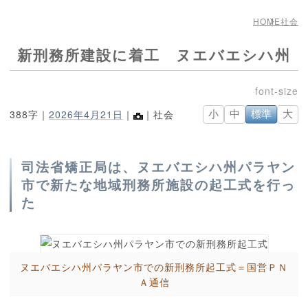
HOME
社会
新刑務所建設に着工 ヌエバエシハ州
388字｜
2026年4月21日
｜
｜社会
小
中
標準
大
司法省矯正局は、ヌエバエシハ州パラヤン
市で新たな地域刑務所施設の起工式を行っ
た
ヌエバエシハ州パラヤン市での新刑務所起工式＝国営ＰＮ
Ａ通信