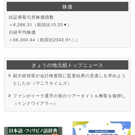
株価
比証券取引所株価指数
＝6,286.31（前回比10.33▼）
日経平均株価
＝66,300.44（前回比2342.91△）
きょうの地元紙トップニュース
副大統領室が会計検査院に監査結果の見逃しを求めよう
としたか（マニラタイムズ）
ファンがイーラ選手の初のツアータイトル奪取を後押し
（インクワイアラ―）