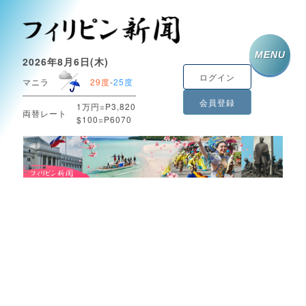
MENU
2026年8月6日(木)
ログイン
マニラ
29度
-
25度
会員登録
1万円=P3,820
両替レート
$100=P6070