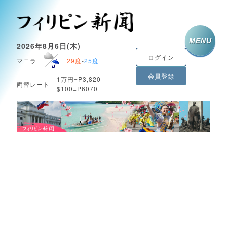
MENU
2026年8月6日(木)
ログイン
マニラ
29度
-
25度
会員登録
1万円=P3,820
両替レート
$100=P6070