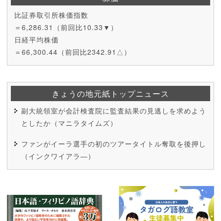
比証券取引所株価指数
＝6,286.31（前回比10.33▼）
日経平均株価
＝66,300.44（前回比2342.91△）
きょうの地元紙トップニュース
副大統領室が会計検査院に監査結果の見逃しを求めよう
としたか（マニラタイムズ）
ファンがイーラ選手の初のツアータイトル奪取を後押し
（インクワイアラ―）