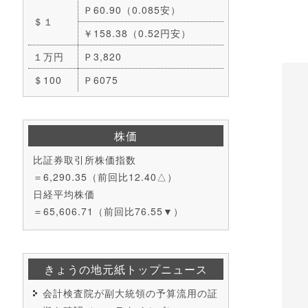
Ｐ60.90（0.085安）
＄１
￥158.38（0.52円安）
１万円
Ｐ3,820
＄100
Ｐ6075
株価
比証券取引所株価指数
＝6,290.35（前回比12.40△）
日経平均株価
＝65,606.71（前回比76.55▼）
きょうの地元紙トップニュース
会計検査院が副大統領の予算流用の証