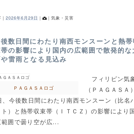
字｜
2026年6月29日
｜
｜気象・災害
今後数日間にわたり南西モンスーンと熱帯
束帯の影響により国内の広範囲で散発的な
雨や雷雨となる見込み
フィリピン気
ＰＡＧＡＳＡロゴ
（ＰＡＧＡＳＡ
7日、今後数日間にわたり南西モンスーン（比名
ット）と熱帯収束帯（ＩＴＣＺ）の影響により
範囲で曇り空が広...