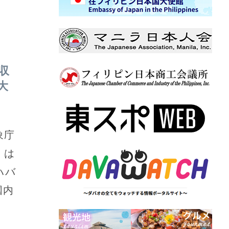
収
大
象庁
）は
ハバ
国内