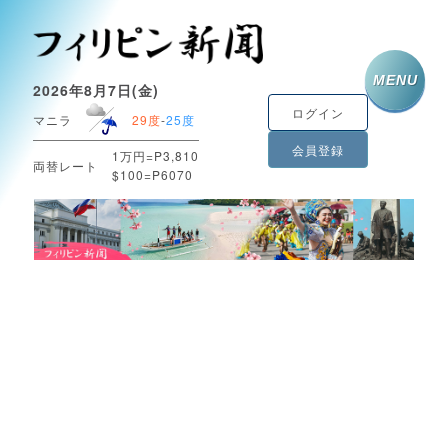
MENU
2026年8月7日(金)
ログイン
マニラ
29度
-
25度
会員登録
1万円=P3,810
両替レート
$100=P6070