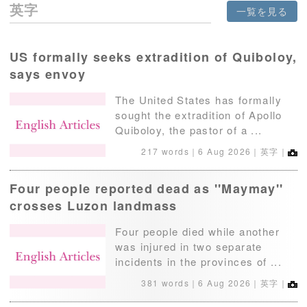
英字
一覧を見る
US formally seeks extradition of Quiboloy,
says envoy
The United States has formally
sought the extradition of Apollo
Quiboloy, the pastor of a ...
217 words｜
6 Aug 2026
｜英字｜
Four people reported dead as ''Maymay''
crosses Luzon landmass
Four people died while another
was injured in two separate
incidents in the provinces of ...
381 words｜
6 Aug 2026
｜英字｜