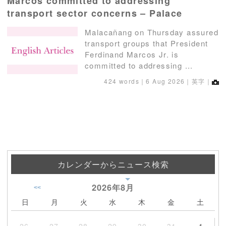
Marcos committed to addressing
transport sector concerns – Palace
Malacañang on Thursday assured
transport groups that President
Ferdinand Marcos Jr. is
committed to addressing ...
424 words｜
6 Aug 2026
｜英字｜
カレンダーからニュース検索
2026年
8月
<<
日
月
火
水
木
金
土