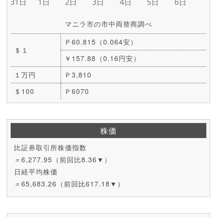
マニラ市の市中両替商調べ
Ｐ60.815（0.064安）
＄１
￥157.88（0.16円安）
１万円
Ｐ3,810
＄100
Ｐ6070
株価
比証券取引所株価指数
＝6,277.95（前回比8.36▼）
日経平均株価
＝65,683.26（前回比617.18▼）