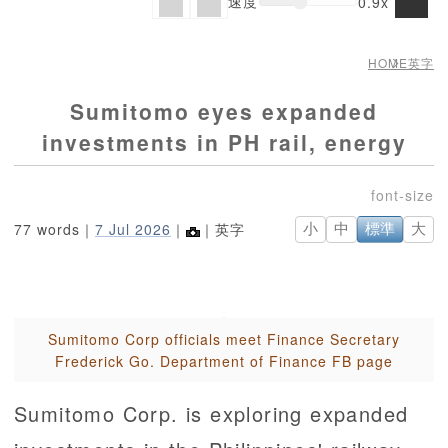
速度
0.9x
HOME
英字
Sumitomo eyes expanded
investments in PH rail, energy
77 words｜
7 Jul 2026
｜
｜英字
小
中
標準
大
Sumitomo Corp officials meet Finance Secretary
Frederick Go. Department of Finance FB page
Sumitomo Corp. is exploring expanded