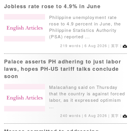
Jobless rate rose to 4.9% in June
Philippine unemployment rate
rose to 4.9 percent in June, the
Philippine Statistics Authority
(PSA) reported ...
219 words｜
6 Aug 2026
｜英字｜
Palace asserts PH adhering to just labor
laws, hopes PH-US tariff talks conclude
soon
Malacañang said on Thursday
that the country is against forced
labor, as it expressed optimism
...
240 words｜
6 Aug 2026
｜英字｜