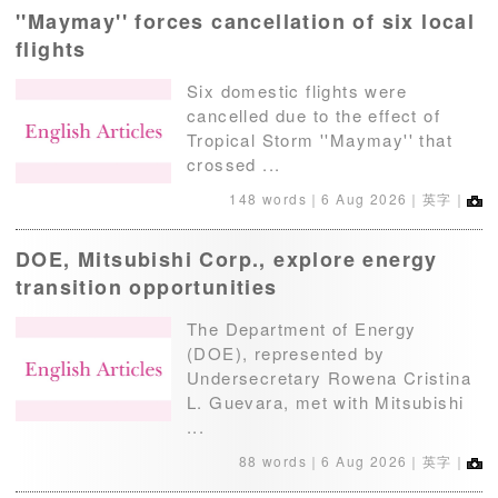
''Maymay'' forces cancellation of six local
flights
Six domestic flights were
cancelled due to the effect of
Tropical Storm ''Maymay'' that
crossed ...
148 words｜
6 Aug 2026
｜英字｜
DOE, Mitsubishi Corp., explore energy
transition opportunities
The Department of Energy
(DOE), represented by
Undersecretary Rowena Cristina
L. Guevara, met with Mitsubishi
...
88 words｜
6 Aug 2026
｜英字｜