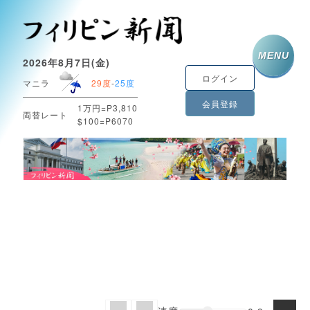
MENU
2026年8月7日(金)
ログイン
マニラ
29度
-
25度
会員登録
1万円=P3,810
両替レート
$100=P6070