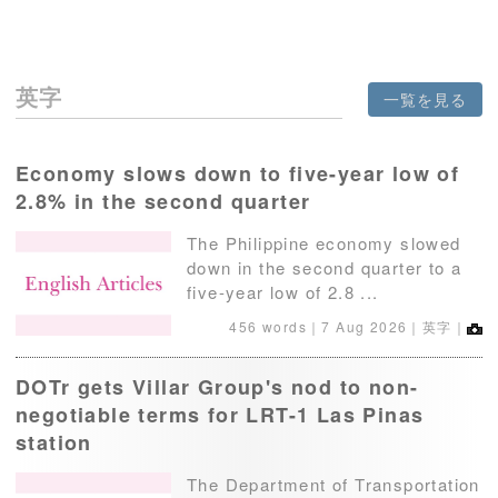
英字
一覧を見る
Economy slows down to five-year low of
2.8% in the second quarter
The Philippine economy slowed
down in the second quarter to a
five-year low of 2.8 ...
456 words｜
7 Aug 2026
｜英字｜
DOTr gets Villar Group's nod to non-
negotiable terms for LRT-1 Las Pinas
station
The Department of Transportation