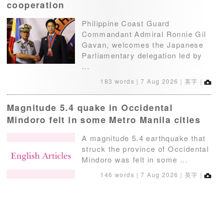
cooperation
Philippine Coast Guard
Commandant Admiral Ronnie Gil
Gavan, welcomes the Japanese
Parliamentary delegation led by
...
183 words｜
7 Aug 2026
｜英字｜
Magnitude 5.4 quake in Occidental
Mindoro felt in some Metro Manila cities
A magnitude 5.4 earthquake that
struck the province of Occidental
Mindoro was felt in some ...
146 words｜
7 Aug 2026
｜英字｜