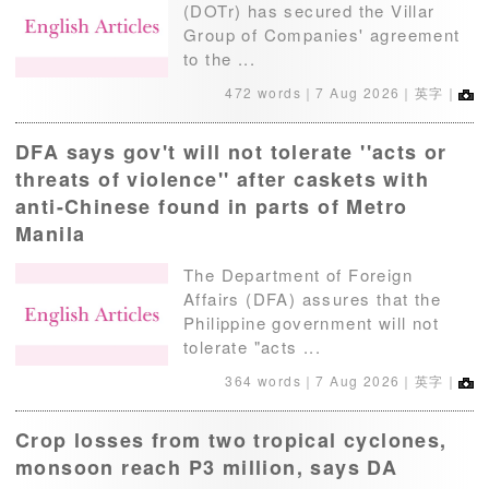
(DOTr) has secured the Villar
Group of Companies' agreement
to the ...
472 words｜
7 Aug 2026
｜英字｜
DFA says gov't will not tolerate ''acts or
threats of violence'' after caskets with
anti-Chinese found in parts of Metro
Manila
The Department of Foreign
Affairs (DFA) assures that the
Philippine government will not
tolerate "acts ...
364 words｜
7 Aug 2026
｜英字｜
Crop losses from two tropical cyclones,
monsoon reach P3 million, says DA