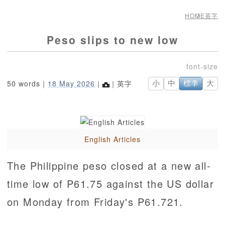
HOME
英字
Peso slips to new low
50 words｜
18 May 2026
｜
｜英字
小
中
標準
大
English Articles
The Philippine peso closed at a new all-
time low of P61.75 against the US dollar
on Monday from Friday's P61.721.