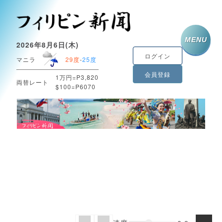
MENU
2026年8月6日(木)
ログイン
マニラ
29度
-
25度
会員登録
1万円=P3,820
両替レート
$100=P6070