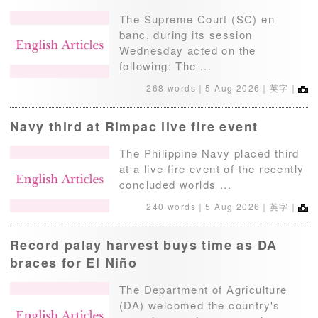
The Supreme Court (SC) en
banc, during its session
Wednesday acted on the
following: The ...
268 words｜
5 Aug 2026
｜英字｜
Navy third at Rimpac live fire event
The Philippine Navy placed third
at a live fire event of the recently
concluded worlds ...
240 words｜
5 Aug 2026
｜英字｜
Record palay harvest buys time as DA
braces for El Niño
The Department of Agriculture
(DA) welcomed the country's