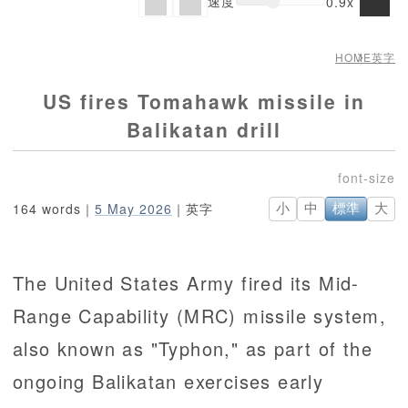
速度
0.9x
HOME
英字
US fires Tomahawk missile in
Balikatan drill
164 words｜
5 May 2026
｜英字
小
中
標準
大
The United States Army fired its Mid-
Range Capability (MRC) missile system,
also known as "Typhon," as part of the
ongoing Balikatan exercises early