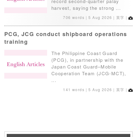
record second-quarter palay
harvest, saying the strong ...
706 words｜
5 Aug 2026
｜英字｜
PCG, JCG conduct shipboard operations
training
The Philippine Coast Guard
(PCG), in partnership with the
Japan Coast Guard–Mobile
Cooperation Team (JCG-MCT),
...
141 words｜
5 Aug 2026
｜英字｜