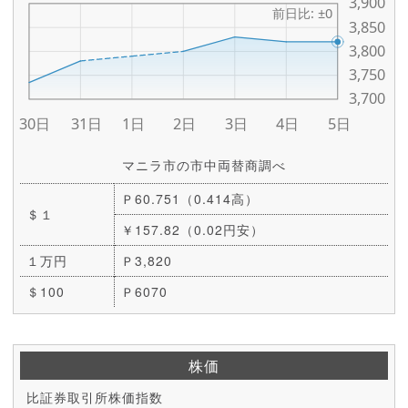
マニラ市の市中両替商調べ
Ｐ60.751（0.414高）
＄１
￥157.82（0.02円安）
１万円
Ｐ3,820
＄100
Ｐ6070
株価
比証券取引所株価指数