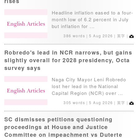
rises
Headline inflation eased to a four-
month low of 6.2 percent in July
but inflation for ...
386 words｜
5 Aug 2026
｜英字｜
Robredo's lead in NCR narrows, but gains
slightly overall for 2028 presidency, Octa
survey says
Naga City Mayor Leni Robredo
lost her lead in the National
Capital Region (NCR) over ...
305 words｜
5 Aug 2026
｜英字｜
SC dismisses petitions questioning
proceedings at House and Justice
Committee on impeachment vs Duterte