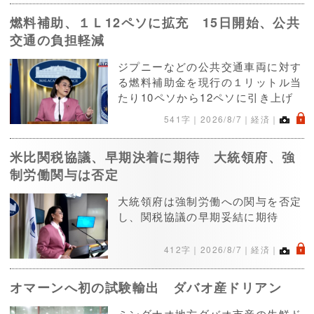
燃料補助、１Ｌ12ペソに拡充 15日開始、公共
交通の負担軽減
ジプニーなどの公共交通車両に対す
る燃料補助金を現行の１リットル当
たり10ペソから12ペソに引き上げ
.
541字｜
2026/8/7
｜経済｜
米比関税協議、早期決着に期待 大統領府、強
制労働関与は否定
大統領府は強制労働への関与を否定
し、関税協議の早期妥結に期待
.
412字｜
2026/8/7
｜経済｜
オマーンへ初の試験輸出 ダバオ産ドリアン
ミンダナオ地方ダバオ市産の生鮮ド