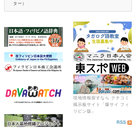
ター）
現地情報探すなら クチコミ
掲示板サイト「爆サイ フィ
リピン版」
RSS