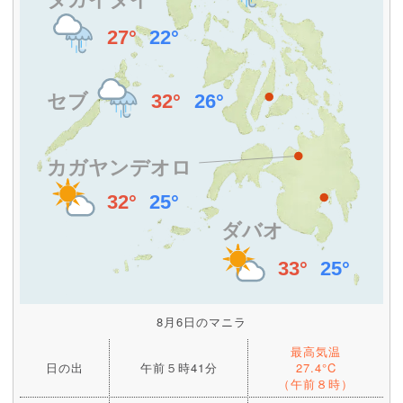
8月6日のマニラ
最高気温
日の出
午前５時41分
27.4°C
（午前８時）