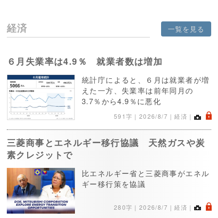
経済
一覧を見る
６月失業率は4.9％ 就業者数は増加
統計庁によると、６月は就業者が増
えた一方、失業率は前年同月の
3.7％から4.9％に悪化
.
591字｜
2026/8/7
｜経済｜
三菱商事とエネルギー移行協議 天然ガスや炭
素クレジットで
比エネルギー省と三菱商事がエネル
ギー移行策を協議
.
280字｜
2026/8/7
｜経済｜