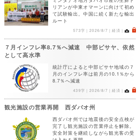
リアンが中東オマーンに向けて初め
て試験輸出。中国に続く新たな輸出
ルート
.
573字｜
2026/8/7
｜経済｜
７月インフレ率8.7％へ減速 中部ビサヤ、依然
として高水準
統計庁によると中部ビサヤ地域の７
月のインフレ率は前月の10.1％から
8.7％へ減速
.
439字｜
2026/8/7
｜経済｜
観光施設の営業再開 西ダバオ州
西ダバオ州では地震後の安全点検が
完了し観光施設の営業停止を解除。
安全対策を継続しながら観光客の受
け入れを再開