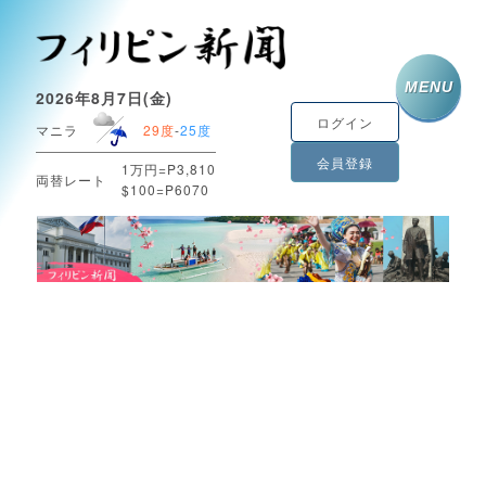
MENU
2026年8月7日(金)
ログイン
マニラ
29度
-
25度
会員登録
1万円=P3,810
両替レート
$100=P6070