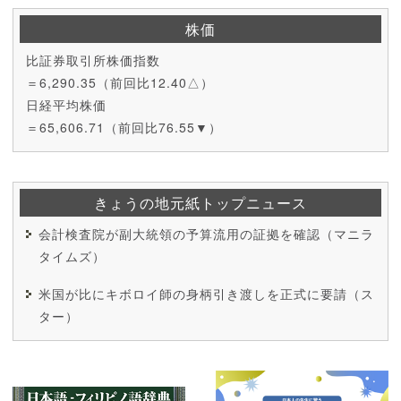
株価
比証券取引所株価指数
＝6,290.35（前回比12.40△）
日経平均株価
＝65,606.71（前回比76.55▼）
きょうの地元紙トップニュース
会計検査院が副大統領の予算流用の証拠を確認（マニラ
タイムズ）
米国が比にキボロイ師の身柄引き渡しを正式に要請（ス
ター）