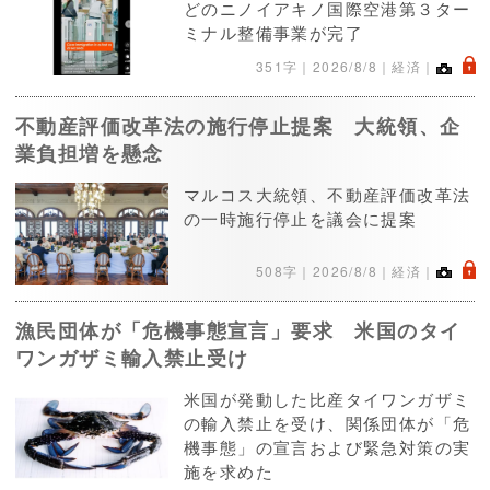
どのニノイアキノ国際空港第３ター
ミナル整備事業が完了
.
351字｜
2026/8/8
｜経済｜
不動産評価改革法の施行停止提案 大統領、企
業負担増を懸念
マルコス大統領、不動産評価改革法
の一時施行停止を議会に提案
.
508字｜
2026/8/8
｜経済｜
漁民団体が「危機事態宣言」要求 米国のタイ
ワンガザミ輸入禁止受け
米国が発動した比産タイワンガザミ
の輸入禁止を受け、関係団体が「危
機事態」の宣言および緊急対策の実
施を求めた