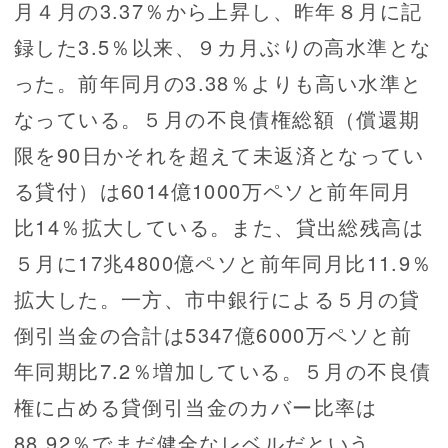
月４月の3.37％から上昇し、昨年８月に記
録した3.5％以来、９カ月ぶりの高水準とな
った。前年同月の3.38％よりも高い水準と
なっている。５月の不良債権総額（償還期
限を90日かそれを超えて未返済となってい
る貸付）は6014億1000万ペソと前年同月
比14％拡大している。また、貸出総残高は
５月に17兆4800億ペソと前年同月比11.9％
拡大した。一方、市中銀行による５月の貸
倒引当金の合計は5347億6000万ペソと前
年同期比7.2％増加している。５月の不良債
権に占める貸倒引当金のカバー比率は
88.92％でまだ健全なレベルだという。