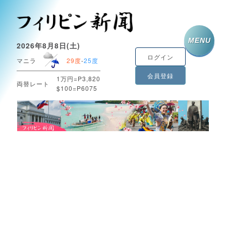
MENU
2026年8月8日(土)
ログイン
マニラ
29度
-
25度
会員登録
1万円=P3,820
両替レート
$100=P6075