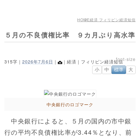
HOME
経済 フィリピン経済短信
５月の不良債権比率 ９カ月ぶり高水準
315字｜
2026年7月6日
｜
｜経済｜フィリピン経済短信
小
中
標準
大
中央銀行のロゴマーク
中央銀行によると、５月の国内の市中銀
行の平均不良債権比率が3.44％となり、前