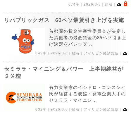
.
674字｜
2026/8/8
｜経済｜
リパブリックガス 60ペソ最賃引き上げを実施
首都圏の賃金生産性委員会が決定し
た労働者の最低賃金の85ペソ引き上
げ決定をパシッグ...
342字｜
2026/8/8
｜経済｜フィリピン経済短信｜
セミララ・マイニング＆パワー 上半期純益が
２％増
有力実業家のイシドロ・コンスンヒ
氏が経営する炭鉱・発電企業大手の
セミララ・マイニン...
332字｜
2026/8/8
｜経済｜フィリピン経済短信｜