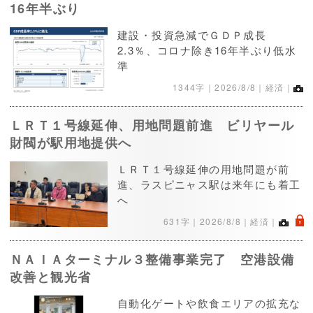
16年半ぶり
建設・投資急減でＧＤＰ成長
2.3％、コロナ除き16年半ぶり低水
準
1344字｜
2026/8/8
｜経済｜
ＬＲＴ１号線延伸、用地問題前進 ビリヤール
財閥が駅用地提供へ
ＬＲＴ１号線延伸の用地問題が前
進、ラスピニャス駅は来年にも着工
へ
.
631字｜
2026/8/8
｜経済｜
ＮＡＩＡターミナル３整備事業完了 空港設備
改善と観光省
自動化ゲートや飲食エリアの拡充な