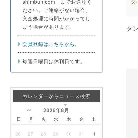
shimbun.com」までお送りく
タ
ださい。ご連絡がない場合、
入金処理に時間がかかってし
まう場合があります。
タ
会員登録はこちらから。
毎週日曜日は休刊日です。
カレンダーからニュース検索
2026年
8月
<<
日
月
火
水
木
金
土
26
27
28
29
30
31
1