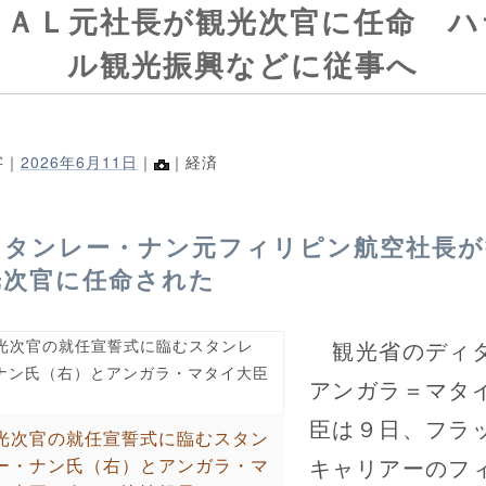
ＰＡＬ元社長が観光次官に任命 ハ
ル観光振興などに従事へ
字｜
2026年6月11日
｜
｜経済
スタンレー・ナン元フィリピン航空社長が
光次官に任命された
観光省のディ
アンガラ＝マタ
臣は９日、フラ
光次官の就任宣誓式に臨むスタン
キャリアーのフ
ー・ナン氏（右）とアンガラ・マ