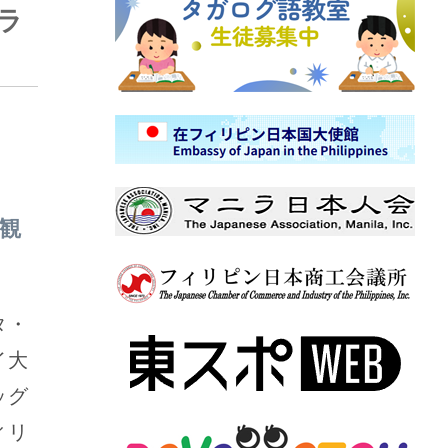
ラ
観
タ・
イ大
ッグ
ィリ