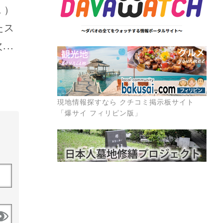
Ｌ）
たス
..
現地情報探すなら クチコミ掲示板サイト
「爆サイ フィリピン版」