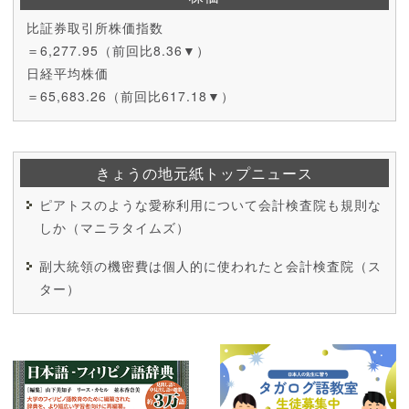
比証券取引所株価指数
＝6,277.95（前回比8.36▼）
日経平均株価
＝65,683.26（前回比617.18▼）
きょうの地元紙トップニュース
ピアトスのような愛称利用について会計検査院も規則な
しか（マニラタイムズ）
副大統領の機密費は個人的に使われたと会計検査院（ス
ター）