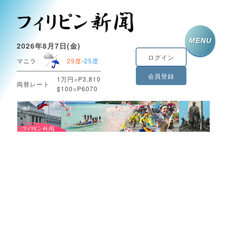
MENU
2026年8月7日(金)
ログイン
マニラ
29度
-
25度
会員登録
1万円=P3,810
両替レート
$100=P6070