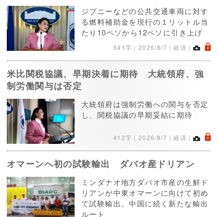
ジプニーなどの公共交通車両に対す
る燃料補助金を現行の１リットル当
たり10ペソから12ペソに引き上げ
.
541字｜
2026/8/7
｜経済｜
米比関税協議、早期決着に期待 大統領府、強
制労働関与は否定
大統領府は強制労働への関与を否定
し、関税協議の早期妥結に期待
.
412字｜
2026/8/7
｜経済｜
オマーンへ初の試験輸出 ダバオ産ドリアン
ミンダナオ地方ダバオ市産の生鮮ド
リアンが中東オマーンに向けて初め
て試験輸出。中国に続く新たな輸出
ルート