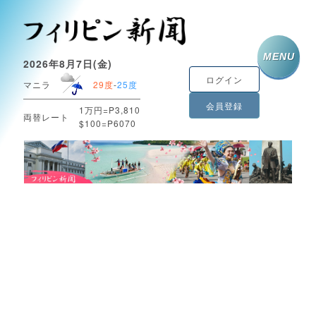
MENU
2026年8月7日(金)
ログイン
マニラ
29度
-
25度
会員登録
1万円=P3,810
両替レート
$100=P6070