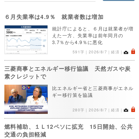
６月失業率は4.9％ 就業者数は増加
統計庁によると、６月は就業者が増
えた一方、失業率は前年同月の
3.7％から4.9％に悪化
.
591字｜
2026/8/7
｜経済｜
三菱商事とエネルギー移行協議 天然ガスや炭
素クレジットで
比エネルギー省と三菱商事がエネル
ギー移行策を協議
.
280字｜
2026/8/7
｜経済｜
燃料補助、１Ｌ12ペソに拡充 15日開始、公共
交通の負担軽減