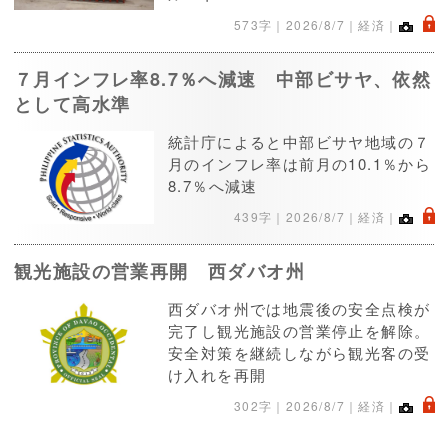
.
573字｜
2026/8/7
｜経済｜
７月インフレ率8.7％へ減速 中部ビサヤ、依然
として高水準
統計庁によると中部ビサヤ地域の７
月のインフレ率は前月の10.1％から
8.7％へ減速
.
439字｜
2026/8/7
｜経済｜
観光施設の営業再開 西ダバオ州
西ダバオ州では地震後の安全点検が
完了し観光施設の営業停止を解除。
安全対策を継続しながら観光客の受
け入れを再開
.
302字｜
2026/8/7
｜経済｜