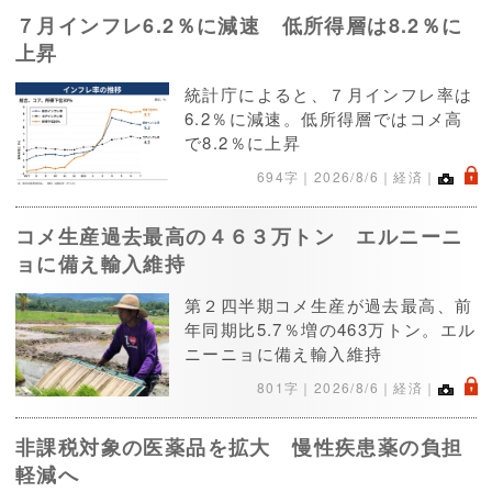
７月インフレ6.2％に減速 低所得層は8.2％に
上昇
統計庁によると、７月インフレ率は
6.2％に減速。低所得層ではコメ高
で8.2％に上昇
.
694字｜
2026/8/6
｜経済｜
コメ生産過去最高の４６３万トン エルニーニ
ョに備え輸入維持
第２四半期コメ生産が過去最高、前
年同期比5.7％増の463万トン。エル
ニーニョに備え輸入維持
.
801字｜
2026/8/6
｜経済｜
非課税対象の医薬品を拡大 慢性疾患薬の負担
軽減へ