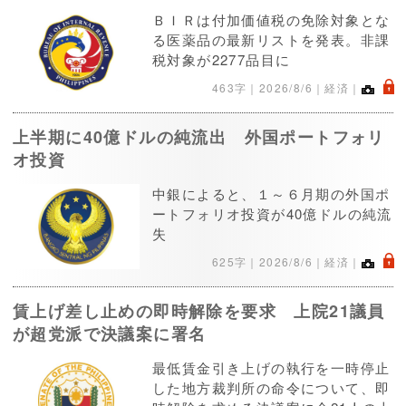
ＢＩＲは付加価値税の免除対象とな
る医薬品の最新リストを発表。非課
税対象が2277品目に
.
463字｜
2026/8/6
｜経済｜
上半期に40億ドルの純流出 外国ポートフォリ
オ投資
中銀によると、１～６月期の外国ポ
ートフォリオ投資が40億ドルの純流
失
.
625字｜
2026/8/6
｜経済｜
賃上げ差し止めの即時解除を要求 上院21議員
が超党派で決議案に署名
最低賃金引き上げの執行を一時停止
した地方裁判所の命令について、即