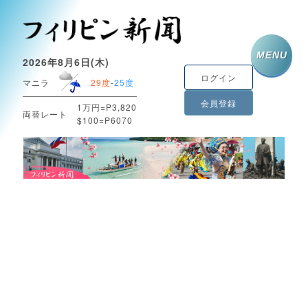
MENU
2026年8月6日(木)
ログイン
マニラ
29度
-
25度
会員登録
1万円=P3,820
両替レート
$100=P6070