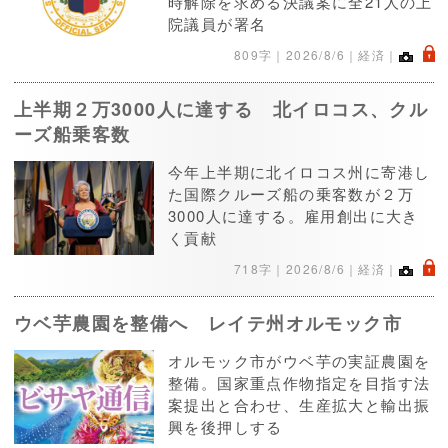
時解除を求める決議案に全21人の上
院議員が署名
.
809字｜
2026/8/6
｜経済｜
上半期２万3000人に達する 北イロコス、クル
ーズ船乗客数
今年上半期に北イロコス州に寄港し
た国際クルーズ船の乗客数が２万
3000人に達する。雇用創出に大き
く貢献
.
718字｜
2026/8/6
｜経済｜
ウベ芋農園を整備へ レイテ州オルモック市
オルモック市がウベ芋の実証農園を
整備。国家重点作物指定を目指す法
案提出と合わせ、生産拡大と輸出振
興を後押しする