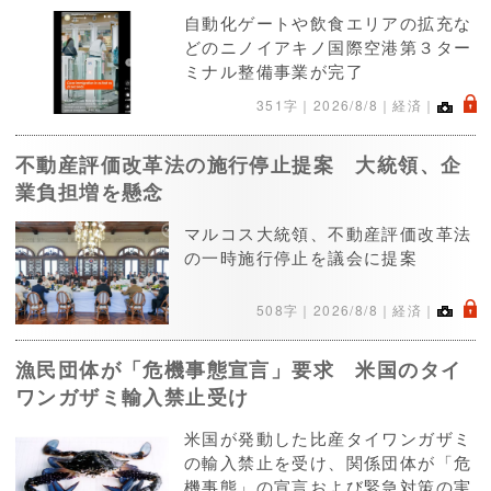
自動化ゲートや飲食エリアの拡充な
どのニノイアキノ国際空港第３ター
ミナル整備事業が完了
.
351字｜
2026/8/8
｜経済｜
不動産評価改革法の施行停止提案 大統領、企
業負担増を懸念
マルコス大統領、不動産評価改革法
の一時施行停止を議会に提案
.
508字｜
2026/8/8
｜経済｜
漁民団体が「危機事態宣言」要求 米国のタイ
ワンガザミ輸入禁止受け
米国が発動した比産タイワンガザミ
の輸入禁止を受け、関係団体が「危
機事態」の宣言および緊急対策の実