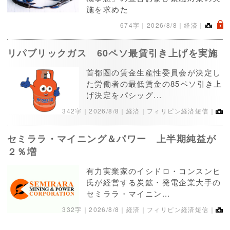
施を求めた
.
674字｜
2026/8/8
｜経済｜
リパブリックガス 60ペソ最賃引き上げを実施
首都圏の賃金生産性委員会が決定し
た労働者の最低賃金の85ペソ引き上
げ決定をパシッグ...
342字｜
2026/8/8
｜経済｜フィリピン経済短信｜
セミララ・マイニング＆パワー 上半期純益が
２％増
有力実業家のイシドロ・コンスンヒ
氏が経営する炭鉱・発電企業大手の
セミララ・マイニン...
332字｜
2026/8/8
｜経済｜フィリピン経済短信｜