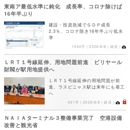
東南ア最低水準に鈍化 成長率、コロナ除けば
16年半ぶり
建設・投資急減でＧＤＰ成長
2.3％、コロナ除き16年半ぶり低水
準
1344字｜
2026/8/8
｜経済｜
ＬＲＴ１号線延伸、用地問題前進 ビリヤール
財閥が駅用地提供へ
ＬＲＴ１号線延伸の用地問題が前
進、ラスピニャス駅は来年にも着工
へ
.
631字｜
2026/8/8
｜経済｜
ＮＡＩＡターミナル３整備事業完了 空港設備
改善と観光省