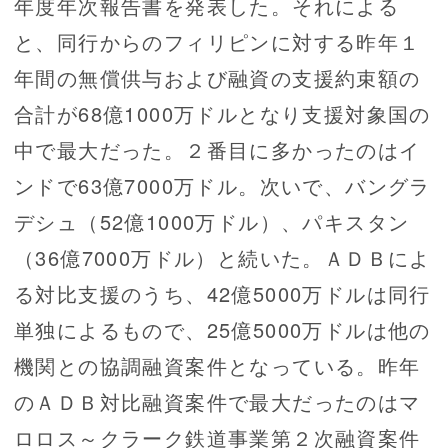
年度年次報告書を発表した。それによる
と、同行からのフィリピンに対する昨年１
年間の無償供与および融資の支援約束額の
合計が68億1000万ドルとなり支援対象国の
中で最大だった。２番目に多かったのはイ
ンドで63億7000万ドル。次いで、バングラ
デシュ（52億1000万ドル）、パキスタン
（36億7000万ドル）と続いた。ＡＤＢによ
る対比支援のうち、42億5000万ドルは同行
単独によるもので、25億5000万ドルは他の
機関との協調融資案件となっている。昨年
のＡＤＢ対比融資案件で最大だったのはマ
ロロス～クラーク鉄道事業第２次融資案件