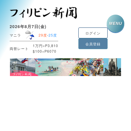
MENU
2026年8月7日(金)
ログイン
マニラ
29度
-
25度
会員登録
1万円=P3,810
両替レート
$100=P6070