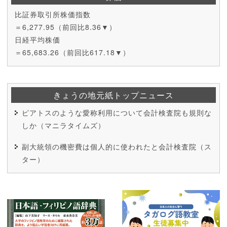
比証券取引所株価指数
＝6,277.95（前回比8.36▼）
日経平均株価
＝65,683.26（前回比617.18▼）
きょうの地元紙トップニュース
ピアトスのような愛称利用について会計検査院も規則な
しか（マニラタイムズ）
副大統領の機密費は個人的に使われたと会計検査院（ス
ター）