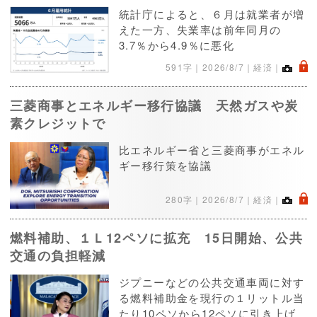
統計庁によると、６月は就業者が増
えた一方、失業率は前年同月の
3.7％から4.9％に悪化
.
591字｜
2026/8/7
｜経済｜
三菱商事とエネルギー移行協議 天然ガスや炭
素クレジットで
比エネルギー省と三菱商事がエネル
ギー移行策を協議
.
280字｜
2026/8/7
｜経済｜
燃料補助、１Ｌ12ペソに拡充 15日開始、公共
交通の負担軽減
ジプニーなどの公共交通車両に対す
る燃料補助金を現行の１リットル当
たり10ペソから12ペソに引き上げ