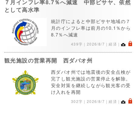
７月インフレ率8.7％へ減速 中部ビサヤ、依然
として高水準
統計庁によると中部ビサヤ地域の７
月のインフレ率は前月の10.1％から
8.7％へ減速
.
439字｜
2026/8/7
｜経済｜
観光施設の営業再開 西ダバオ州
西ダバオ州では地震後の安全点検が
完了し観光施設の営業停止を解除。
安全対策を継続しながら観光客の受
け入れを再開
.
302字｜
2026/8/7
｜経済｜