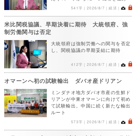
.
541字｜
2026/8/7
｜経済｜
米比関税協議、早期決着に期待 大統領府、強
制労働関与は否定
大統領府は強制労働への関与を否定
し、関税協議の早期妥結に期待
.
412字｜
2026/8/7
｜経済｜
オマーンへ初の試験輸出 ダバオ産ドリアン
ミンダナオ地方ダバオ市産の生鮮ド
リアンが中東オマーンに向けて初め
て試験輸出。中国に続く新たな輸出
ルート
.
573字｜
2026/8/7
｜経済｜