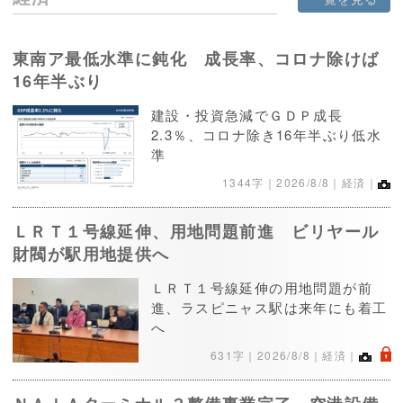
東南ア最低水準に鈍化 成長率、コロナ除けば
16年半ぶり
建設・投資急減でＧＤＰ成長
2.3％、コロナ除き16年半ぶり低水
準
1344字｜
2026/8/8
｜経済｜
ＬＲＴ１号線延伸、用地問題前進 ビリヤール
財閥が駅用地提供へ
ＬＲＴ１号線延伸の用地問題が前
進、ラスピニャス駅は来年にも着工
へ
.
631字｜
2026/8/8
｜経済｜