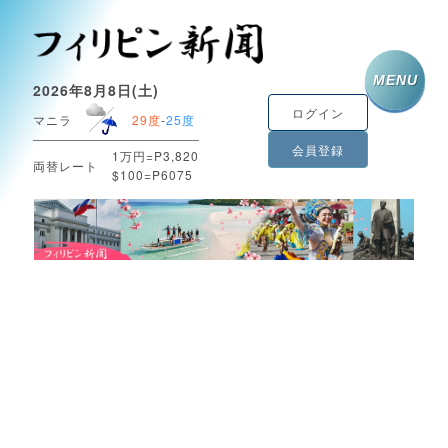
MENU
2026年8月8日(土)
ログイン
マニラ
29度
-
25度
会員登録
1万円=P3,820
両替レート
$100=P6075