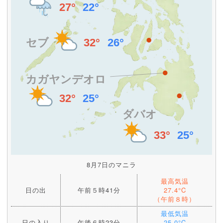
8月7日のマニラ
最高気温
日の出
午前５時41分
27.4°C
（午前８時）
最低気温
日の入り
午後６時23分
25.0°C