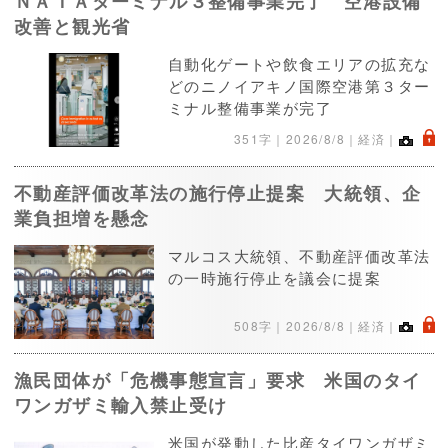
ＮＡＩＡターミナル３整備事業完了 空港設備
改善と観光省
自動化ゲートや飲食エリアの拡充な
どのニノイアキノ国際空港第３ター
ミナル整備事業が完了
.
351字｜
2026/8/8
｜経済｜
不動産評価改革法の施行停止提案 大統領、企
業負担増を懸念
マルコス大統領、不動産評価改革法
の一時施行停止を議会に提案
.
508字｜
2026/8/8
｜経済｜
漁民団体が「危機事態宣言」要求 米国のタイ
ワンガザミ輸入禁止受け
米国が発動した比産タイワンガザミ