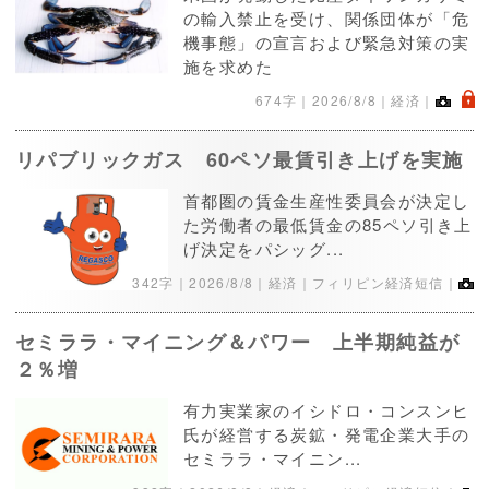
の輸入禁止を受け、関係団体が「危
機事態」の宣言および緊急対策の実
施を求めた
.
674字｜
2026/8/8
｜経済｜
リパブリックガス 60ペソ最賃引き上げを実施
首都圏の賃金生産性委員会が決定し
た労働者の最低賃金の85ペソ引き上
げ決定をパシッグ...
342字｜
2026/8/8
｜経済｜フィリピン経済短信｜
セミララ・マイニング＆パワー 上半期純益が
２％増
有力実業家のイシドロ・コンスンヒ
氏が経営する炭鉱・発電企業大手の
セミララ・マイニン...