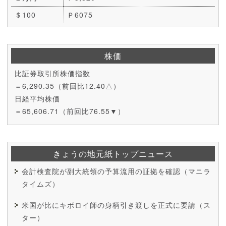
＄100
Ｐ6075
株価
比証券取引所株価指数
＝6,290.35（前回比12.40△）
日経平均株価
＝65,606.71（前回比76.55▼）
きょうの地元紙トップニュース
会計検査院が副大統領の予算流用の証拠を確認（マニラ
タイムズ）
米国が比にキボロイ師の身柄引き渡しを正式に要請（ス
ター）