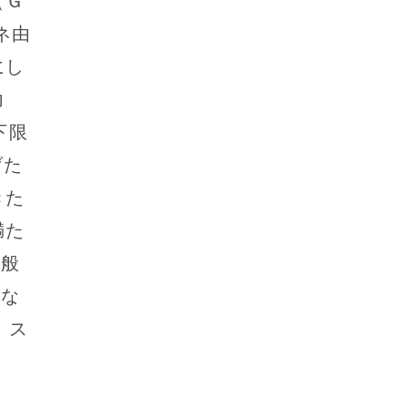
ネ由
にし
力
下限
げた
きた
満た
一般
ぶな
・ス