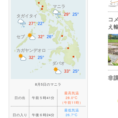
コ
え
非
8月5日のマニラ
最高気温
日の出
午前５時41分
28.0°C
（午前11時）
最低気温
日の入り
午後６時24分
26.7°C