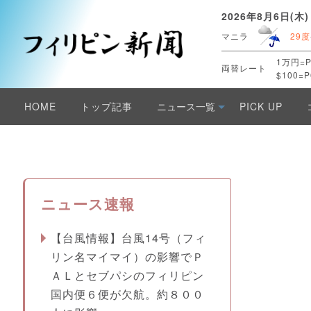
2026年8月6日(木)
マニラ
29度
1万円=P
両替レート
$100=P
HOME
トップ記事
ニュース一覧
PICK UP
ニュース速報
【台風情報】台風14号（フィ
リン名マイマイ）の影響でＰ
ＡＬとセブパシのフィリピン
国内便６便が欠航。約８００