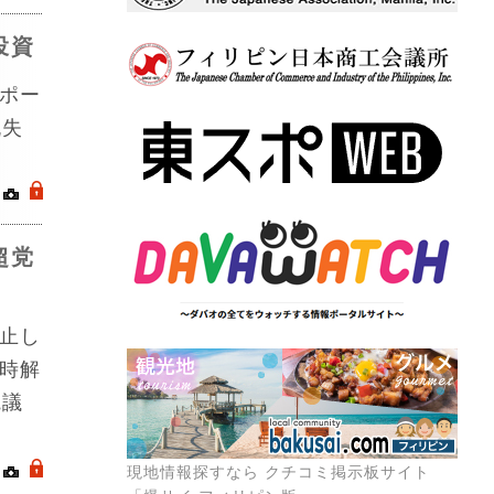
投資
ポー
流失
｜
.
超党
止し
時解
院議
｜
.
現地情報探すなら クチコミ掲示板サイト