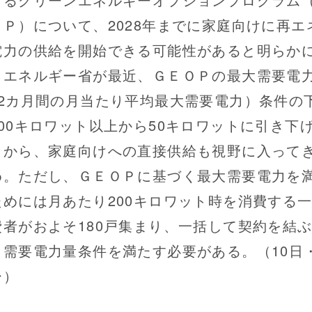
ＯＰ）について、2028年までに家庭向けに再エ
電力の供給を開始できる可能性があると明らか
。エネルギー省が最近、ＧＥＯＰの最大需要電
12カ月間の月当たり平均最大需要電力）条件の
100キロワット以上から50キロワットに引き下
とから、家庭向けへの直接供給も視野に入って
め。ただし、ＧＥＯＰに基づく最大需要電力を
ためには月あたり200キロワット時を消費する
費者がおよそ180戸集まり、一括して契約を結
、需要電力量条件を満たす必要がある。（10日
ー）