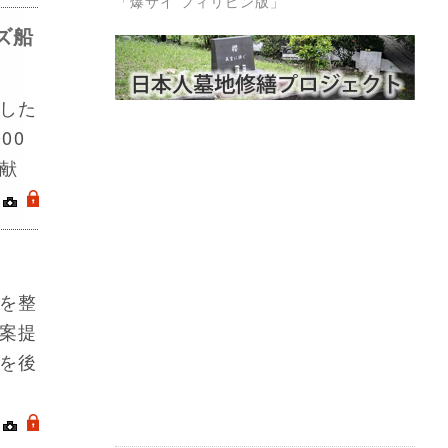
「爆サイ フィリピン版」
ズ船
した
00
献
｜
.
を整
案提
を後
｜
.