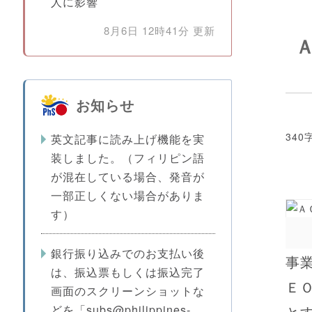
人に影響
8月6日 12時41分 更新
お知らせ
340
英文記事に読み上げ機能を実
装しました。（フィリピン語
が混在している場合、発音が
一部正しくない場合がありま
す）
銀行振り込みでのお支払い後
事
は、振込票もしくは振込完了
Ｅ
画面のスクリーンショットな
と
どを「subs@philippines-