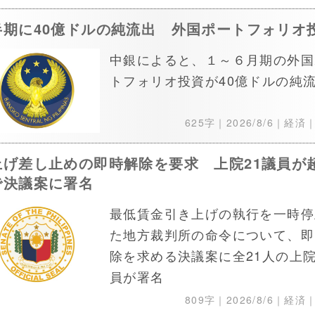
半期に40億ドルの純流出 外国ポートフォリオ
中銀によると、１～６月期の外国
トフォリオ投資が40億ドルの純
625字｜
2026/8/6
｜経済
上げ差し止めの即時解除を要求 上院21議員が
で決議案に署名
最低賃金引き上げの執行を一時停
た地方裁判所の命令について、即
除を求める決議案に全21人の上
員が署名
809字｜
2026/8/6
｜経済