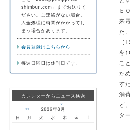
shimbun.com」までお送りく
Ｅ
ださい。ご連絡がない場合、
来
入金処理に時間がかかってし
た
まう場合があります。
（
会員登録はこちらから。
を
こ
毎週日曜日は休刊日です。
た
す
消
カレンダーからニュース検索
ど
2026年
8月
<<
タ
日
月
火
水
木
金
土