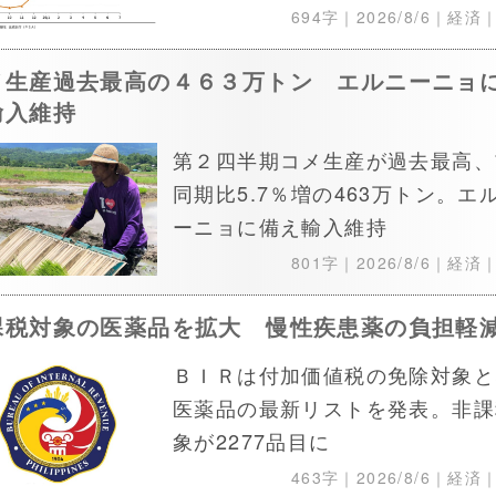
694字｜
2026/8/6
｜経済
メ生産過去最高の４６３万トン エルニーニョ
輸入維持
第２四半期コメ生産が過去最高、
同期比5.7％増の463万トン。エ
ーニョに備え輸入維持
801字｜
2026/8/6
｜経済
課税対象の医薬品を拡大 慢性疾患薬の負担軽
ＢＩＲは付加価値税の免除対象と
医薬品の最新リストを発表。非課
象が2277品目に
463字｜
2026/8/6
｜経済