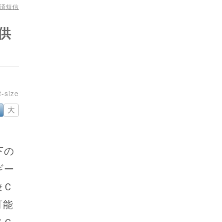
経済短信
供
大
下の
ギー
兼Ｃ
可能
（Ｇ