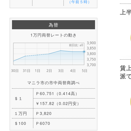
（午前５時）
上
為替
1万円両替レートの動き
賃
派
マニラ市の市中両替商調べ
Ｐ60.751（0.414高）
＄１
￥157.82（0.02円安）
１万円
Ｐ3,820
＄100
Ｐ6070