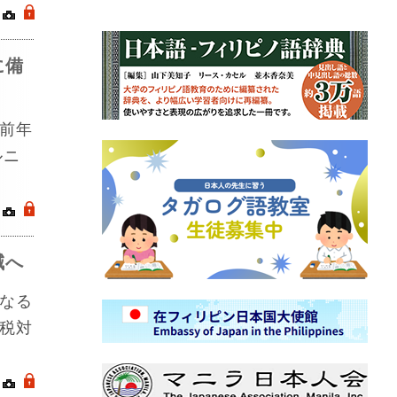
｜
.
に備
前年
ルニ
｜
.
減へ
なる
税対
｜
.