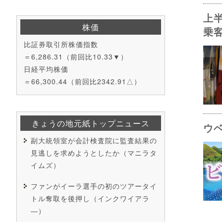
上
株価
乗
比証券取引所株価指数
＝6,286.31（前回比10.33▼）
日経平均株価
＝66,300.44（前回比2342.91△）
きょうの地元紙トップニュース
ウ
副大統領室が会計検査院に監査結果の
見逃しを求めようとしたか（マニラタ
イムズ）
ファンがイーラ選手の初のツアータイ
トル奪取を後押し（インクワイアラ
―）