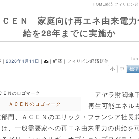
HOME
経済 フィリピン
ＡＣＥＮ 家庭向け再エネ由来電力
給を28年までに実施か
字｜
2026年4月11日
｜
｜経済｜フィリピン経済短信
小
中
標準
アヤラ財閥傘
ＡＣＥＮのロゴマーク
再生可能エネル
業部門、ＡＣＥＮのエリック・フランシア社長
Ｏは、一般需要家への再エネ由来電力の供給を
するグリーンエネルギーオプションプログラム