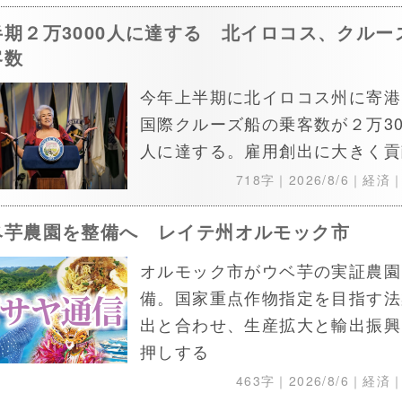
半期２万3000人に達する 北イロコス、クルー
客数
今年上半期に北イロコス州に寄港
国際クルーズ船の乗客数が２万30
人に達する。雇用創出に大きく貢
718字｜
2026/8/6
｜経済
ベ芋農園を整備へ レイテ州オルモック市
オルモック市がウベ芋の実証農園
備。国家重点作物指定を目指す法
出と合わせ、生産拡大と輸出振興
押しする
463字｜
2026/8/6
｜経済