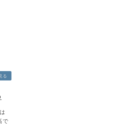
見る
昇
は
高で